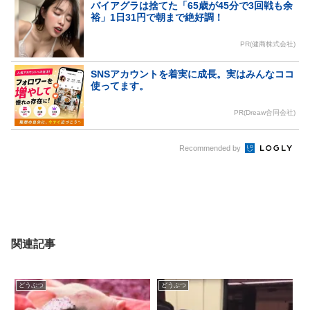
バイアグラは捨てた「65歳が45分で3回戦も余
裕」1日31円で朝まで絶好調！
PR(健商株式会社)
SNSアカウントを着実に成長。実はみんなココ
使ってます。
PR(Dreaw合同会社)
Recommended by
関連記事
どうぶつ
どうぶつ