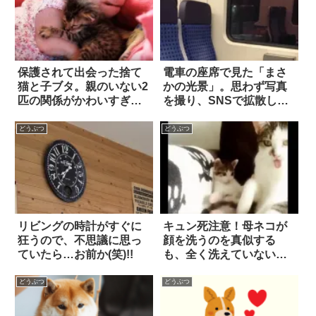
保護されて出会った捨て
電車の座席で見た「まさ
猫と子ブタ。親のいない2
かの光景」。思わず写真
匹の関係がかわいすぎる
を撮り、SNSで拡散した
6枚
結果？
どうぶつ
どうぶつ
リビングの時計がすぐに
キュン死注意！母ネコが
狂うので、不思議に思っ
顔を洗うのを真似する
ていたら…お前か(笑)!!
も、全く洗えていない子
ネコ
どうぶつ
どうぶつ