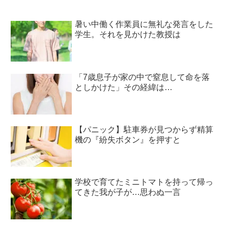
暑い中働く作業員に無礼な発言をした
学生。それを見かけた教授は
「7歳息子が家の中で窒息して命を落
としかけた」その経緯は…
【パニック】駐車券が見つからず精算
機の『紛失ボタン』を押すと
学校で育てたミニトマトを持って帰っ
てきた我が子が…思わぬ一言