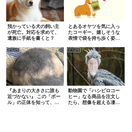
預かっている犬の飼い主
とあるオヤツを気に入っ
が死亡。対応を求めて、
たコーギー。嬉しそうな
遺族に手紙を書くと？
表情で袋を持ち歩く姿
が…可愛すぎる！！！
どうぶつ
どうぶつ
『あまりの大きさに誰も
動物園で「ハシビロコー
近づかない』 この「ボー
ヒー」なる商品を注文し
ル」の正体を知って、ビ
たら、想像を超える凄い
ビった！！
物が出てきた！