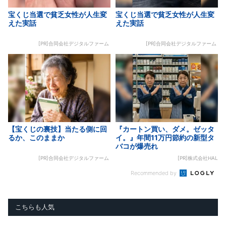
宝くじ当選で貧乏女性が人生変
宝くじ当選で貧乏女性が人生変
えた実話
えた実話
[PR]合同会社デジタルファーム
[PR]合同会社デジタルファーム
【宝くじの裏技】当たる側に回
『カートン買い、ダメ。ゼッタ
るか、このままか
イ。』年間11万円節約の新型タ
バコが爆売れ
[PR]合同会社デジタルファーム
[PR]株式会社HAL
Recommended by
こちらも人気