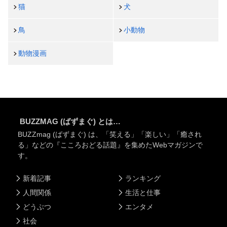
猫
犬
鳥
小動物
動物漫画
BUZZMAG (ばずまぐ) とは…
BUZZmag (ばずまぐ) は、「笑える」「楽しい」「癒され
る」などの『こころおどる話題』を集めたWebマガジンで
す。
新着記事
ランキング
人間関係
生活と仕事
どうぶつ
エンタメ
社会