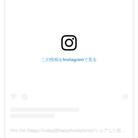
この投稿をInstagramで見る
Hiro the Happy Husky(@happyhuskyhiro)がシェアした投稿
–
20