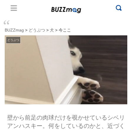
BUZZmag
>
どうぶつ
>
犬
> 今ここ
どうぶつ
壁から前足の肉球だけを覗かせているシベリ
アンハスキー。何をしているのかと、近づく