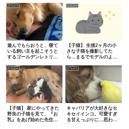
て思わず胸キュン！！
どうぶつ
どうぶつ
遊んでもらおうと、寝て
【子猫】 生後2ヶ月の小
いる飼い主を起こそうと
さな子猫を撮影してた
するゴールデンレトリバ
ら…まるでモデルのよう
ー。その頑張りっぷりが
な『魅惑のポージング』
熱烈すぎて吹いた！！
を披露してくれた！！
どうぶつ
どうぶつ
【子猫】 家にやってきた
キャバリアが大好きなセ
野良の子猫を見て、『お
キセイインコ。可愛すぎ
乳』をあげ始めた先住
る甘えっぷりに…思わず
犬。種族を超えた愛情に
胸がキュンとする！！