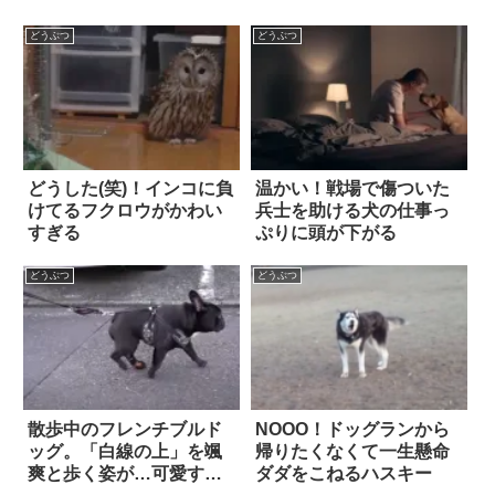
どうぶつ
どうぶつ
どうした(笑)！インコに負
温かい！戦場で傷ついた
けてるフクロウがかわい
兵士を助ける犬の仕事っ
すぎる
ぷりに頭が下がる
どうぶつ
どうぶつ
散歩中のフレンチブルド
NOOO！ドッグランから
ッグ。「白線の上」を颯
帰りたくなくて一生懸命
爽と歩く姿が…可愛すぎ
ダダをこねるハスキー