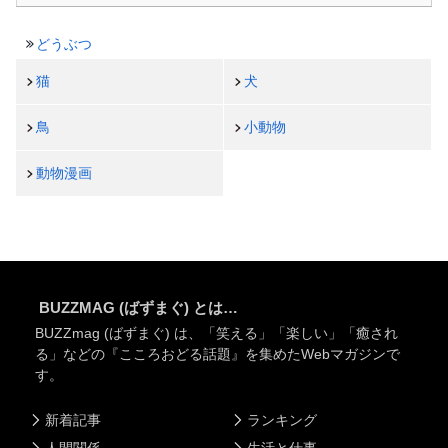
どうぶつ
猫
犬
鳥
小動物
動物漫画
BUZZMAG (ばずまぐ) とは…
BUZZmag (ばずまぐ) は、「笑える」「楽しい」「癒され
る」などの『こころおどる話題』を集めたWebマガジンで
す。
新着記事
ランキング
人間関係
生活と仕事