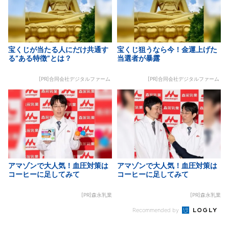
宝くじが当たる人にだけ共通す
宝くじ狙うなら今！金運上げた
る“ある特徴”とは？
当選者が暴露
[PR]合同会社デジタルファーム
[PR]合同会社デジタルファーム
アマゾンで大人気！血圧対策は
アマゾンで大人気！血圧対策は
コーヒーに足してみて
コーヒーに足してみて
[PR]森永乳業
[PR]森永乳業
Recommended by