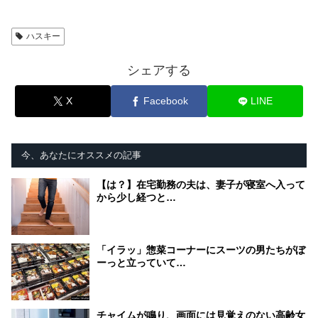
ハスキー
シェアする
X
Facebook
LINE
今、あなたにオススメの記事
【は？】在宅勤務の夫は、妻子が寝室へ入って
から少し経つと…
「イラッ」惣菜コーナーにスーツの男たちがぼ
ーっと立っていて…
チャイムが鳴り、画面には見覚えのない高齢女