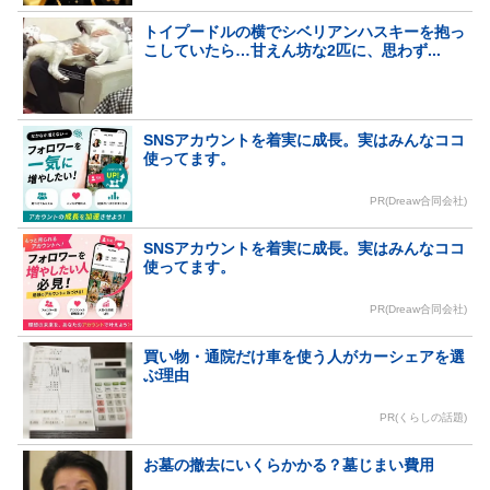
トイプードルの横でシベリアンハスキーを抱っ
こしていたら…甘えん坊な2匹に、思わず...
SNSアカウントを着実に成長。実はみんなココ
使ってます。
PR(Dreaw合同会社)
SNSアカウントを着実に成長。実はみんなココ
使ってます。
PR(Dreaw合同会社)
買い物・通院だけ車を使う人がカーシェアを選
ぶ理由
PR(くらしの話題)
お墓の撤去にいくらかかる？墓じまい費用