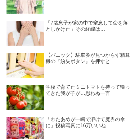
「7歳息子が家の中で窒息して命を落
としかけた」その経緯は…
【パニック】駐車券が見つからず精算
機の『紛失ボタン』を押すと
学校で育てたミニトマトを持って帰っ
てきた我が子が…思わぬ一言
「わたあめが一瞬で溶けて魔界の傘
に」投稿写真に16万いいね