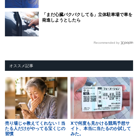
「まだ心臓バクバクしてる」立体駐車場で車を
発進しようとしたら
Recommended by
オススメ記事
売り場じゃ教えてくれない！当
Xで何度も見かける競馬予想サ
たる人だけがやってる宝くじの
イト、本当に当たるのか試して
習慣
みた。