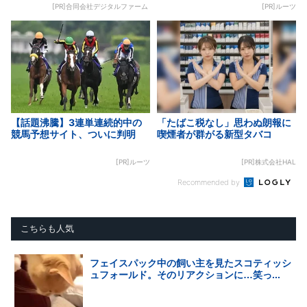
[PR]合同会社デジタルファーム
[PR]ルーツ
【話題沸騰】3連単連続的中の
「たばこ税なし」思わぬ朗報に
競馬予想サイト、ついに判明
喫煙者が群がる新型タバコ
[PR]ルーツ
[PR]株式会社HAL
Recommended by
こちらも人気
フェイスパック中の飼い主を見たスコティッシ
ュフォールド。そのリアクションに…笑っ...