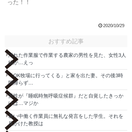
った！！
2020/10/29
おすすめ記事
汚れた作業服で作業する農家の男性を見た、女性3人
組が…えっ
「OK牧場に行ってくる」と家を出た妻。その後3時
間帰らず…
男性が『睡眠時無呼吸症候群』だと自覚したきっか
けは…マジか
暑い中働く作業員に無礼な発言をした学生。それを
見かけた教授は