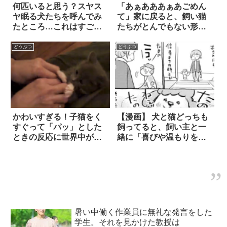
何匹いると思う？スヤス
「あぁあああぁあごめん
ヤ眠る犬たちを呼んでみ
て」家に戻ると、飼い猫
たところ…これはすご
たちがとんでもない形に
い！
(笑)
どうぶつ
どうぶつ
かわいすぎる！子猫をく
【漫画】 犬と猫どっちも
すぐって「パッ」とした
飼ってると、飼い主と一
ときの反応に世界中が悶
緒に「喜びや温もりをシ
絶
ェア」するときにも違い
が表れる！？
暑い中働く作業員に無礼な発言をした
学生。それを見かけた教授は