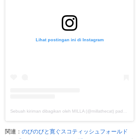
Lihat postingan ini di Instagram
Sebuah kiriman dibagikan oleh MILLA (@millathecat)
pada
1 Okt
関連：
のびのびと寛ぐスコティッシュフォールド