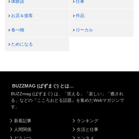
体験談
仕事
お店＆接客
作品
食べ物
ローカル
ためになる
BUZZMAG (ばずまぐ) とは…
BUZZmag (ばずまぐ) は、「笑える」「楽しい」「癒され
る」などの『こころおどる話題』を集めたWebマガジンで
す。
新着記事
ランキング
人間関係
生活と仕事
どうぶつ
エンタメ