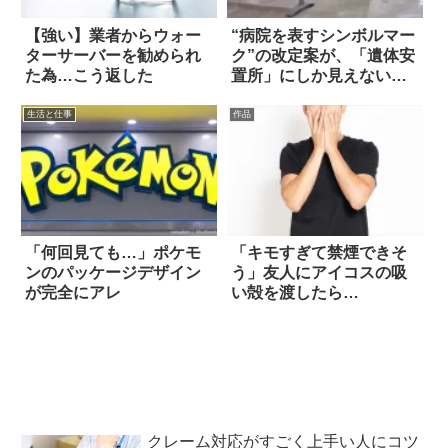
【強い】業者からウォー
“病院を表すシンボルマー
ターサーバーを勧められ
ク”の改定案が、「遺体安
た為…こう返した
置所」にしか見えないと
話題に(笑)
生活と仕事
作品
「何回見ても…」ポケモ
「キモすぎて禁煙できそ
ンのパッケージデザイン
う」友人にアイコスの吸
が完全にアレ
い殻を渡したら…
クレーム対応がすごく上手い人にコツ