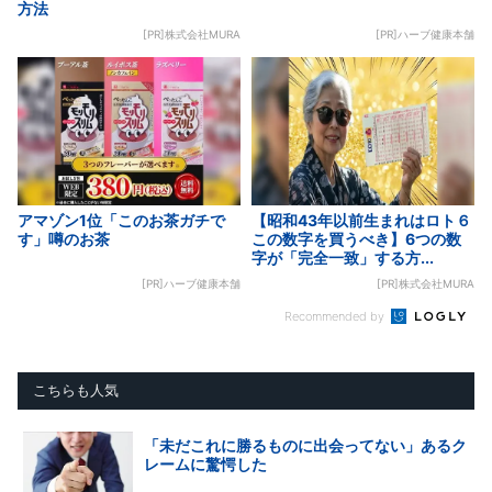
方法
[PR]株式会社MURA
[PR]ハーブ健康本舗
アマゾン1位「このお茶ガチで
【昭和43年以前生まれはロト６
す」噂のお茶
この数字を買うべき】6つの数
字が「完全一致」する方...
[PR]ハーブ健康本舗
[PR]株式会社MURA
Recommended by
こちらも人気
「未だこれに勝るものに出会ってない」あるク
レームに驚愕した