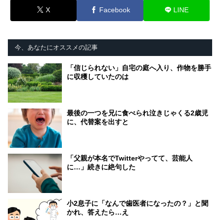
X
Facebook
LINE
今、あなたにオススメの記事
「信じられない」自宅の庭へ入り、作物を勝手
に収穫していたのは
最後の一つを兄に食べられ泣きじゃくる2歳児
に、代替案を出すと
「父親が本名でTwitterやってて、芸能人
に…」続きに絶句した
小2息子に「なんで歯医者になったの？」と聞
かれ、答えたら…え