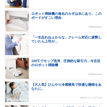
ロボット掃除機の進化のカギは水にあり。この
ボードがすごい理由
PR(Dreame)
「一生忘れねぇからな」クレーム対応に疲弊し
ていたら上司が…
100℃でモップ洗浄、圧倒的な吸引力…今注目
のロボット掃除機
PR(Dreame)
【大人気】ひんやり冷感寝具で快適な睡眠をあ
なたに。
PR(アイリスプラザ)