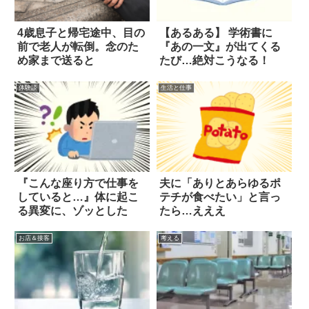
4歳息子と帰宅途中、目の
【あるある】 学術書に
前で老人が転倒。念のた
『あの一文』が出てくる
め家まで送ると
たび…絶対こうなる！
体験談
生活と仕事
『こんな座り方で仕事を
夫に「ありとあらゆるポ
していると…』体に起こ
テチが食べたい」と言っ
る異変に、ゾッとした
たら…えええ
お店＆接客
考える