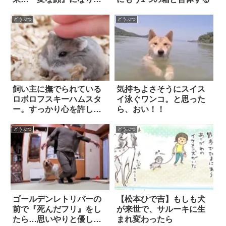
つも優しく耐える姿に吹
いた
どうぶつ
どうぶつ
飼い主に撫でられている
気持ちよさそうにスイス
ロボロフスキーハムスタ
イ泳ぐワンコ。と思った
ー。すっかり心を許して
ら、おい！！
いるようだけど…？！
どうぶつ
どうぶつ
ゴールデンレトリバーの
【松本ひで吉】もしも犬
前で『死んだフリ』をし
が来世で、サルーキに生
たら…思いやりと優しさ
まれ変わったら