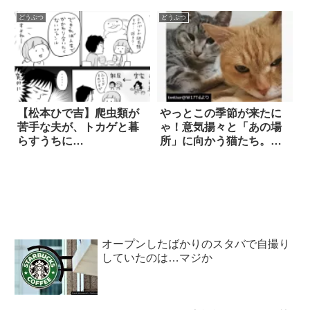
に、ほっこり癒やされ
た！
どうぶつ
どうぶつ
【松本ひで吉】爬虫類が
やっとこの季節が来たに
苦手な夫が、トカゲと暮
ゃ！意気揚々と「あの場
らすうちに…
所」に向かう猫たち。し
かし…(笑)
オープンしたばかりのスタバで自撮り
していたのは…マジか