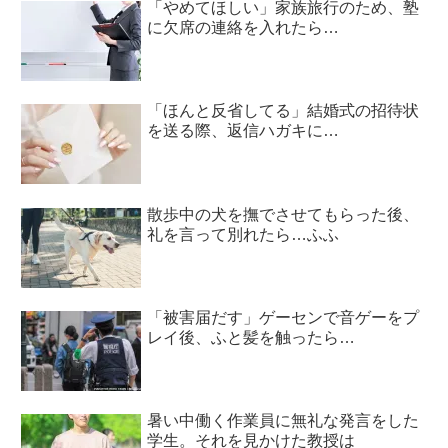
「やめてほしい」家族旅行のため、塾
に欠席の連絡を入れたら…
「ほんと反省してる」結婚式の招待状
を送る際、返信ハガキに…
散歩中の犬を撫でさせてもらった後、
礼を言って別れたら…ふふ
「被害届だす」ゲーセンで音ゲーをプ
レイ後、ふと髪を触ったら…
暑い中働く作業員に無礼な発言をした
学生。それを見かけた教授は