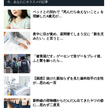
今、あなたにオススメの記事
ペットとの別れで『死んだら会えないこと』を
理解した4歳児が…
夜中に目が覚め、昼間寝てしまう父に「新生児
みたい」と言うと…
「被害届だす」ゲーセンで音ゲーをプレイ後、
ふと髪を触ったら…
【困惑】抜けた親知らずを見た歯科助手の女性
が…思わぬ一言
新幹線の荷物棚からだんだん出てきたヤツの姿
に…思わず二度見