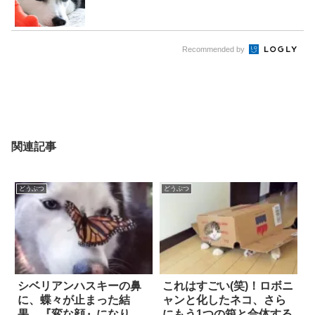
Recommended by
関連記事
どうぶつ
どうぶつ
シベリアンハスキーの鼻
これはすごい(笑)！ロボニ
に、蝶々が止まった結
ャンと化したネコ、さら
果…『変な顔』になりつ
にもう1つの箱と合体する