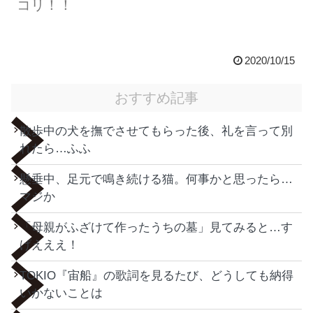
コリ！！
2020/10/15
おすすめ記事
散歩中の犬を撫でさせてもらった後、礼を言って別
れたら…ふふ
懸垂中、足元で鳴き続ける猫。何事かと思ったら…
マジか
「母親がふざけて作ったうちの墓」見てみると…す
げえええ！
TOKIO『宙船』の歌詞を見るたび、どうしても納得
いかないことは