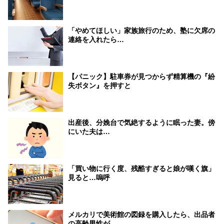
「やめてほしい」家族旅行のため、塾に欠席の
連絡を入れたら…
【パニック】駐車券が見つからず精算機の『紛
失ボタン』を押すと
出産後、分娩台で気絶するように眠った妻。傍
にいた夫は…
「買い物に行く度、残酷すぎると娘が嘆く旗」
見ると…嗚呼
メルカリで美術館の図録を購入したら、出品者
の高齢男性が…