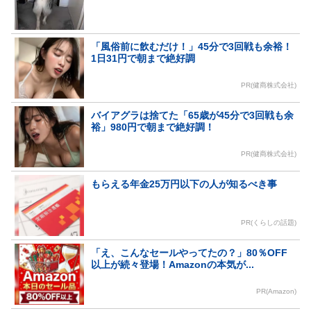
「風俗前に飲むだけ！」45分で3回戦も余裕！
1日31円で朝まで絶好調
PR(健商株式会社)
バイアグラは捨てた「65歳が45分で3回戦も余
裕」980円で朝まで絶好調！
PR(健商株式会社)
もらえる年金25万円以下の人が知るべき事
PR(くらしの話題)
「え、こんなセールやってたの？」80％OFF
以上が続々登場！Amazonの本気が...
PR(Amazon)