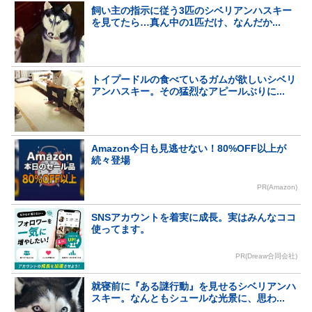
飼い主の指示に従う3匹のシベリアンハスキー
を見てたら…真ん中の1匹だけ、なんだか...
トイプードルの食べているガムが欲しいシベリ
アンハスキー。その猛烈なアピールぶりに...
Amazon今日も見逃せない！80%OFF以上が
続々登場
PR(Amazon)
SNSアカウントを着実に成長。実はみんなココ
使ってます。
PR(Dreaw合同会社)
就寝前に『ある謎行動』を見せるシベリアンハ
スキー。なんともシュールな光景に、思わ...