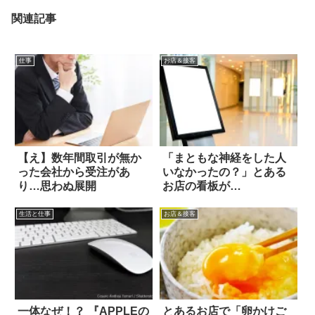
関連記事
仕事
お店＆接客
【え】数年間取引が無か
「まともな神経をした人
った会社から受注があ
いなかったの？」とある
り…思わぬ展開
お店の看板が…
生活と仕事
お店＆接客
一体なぜ！？ 『APPLEの
とあるお店で「卵かけご