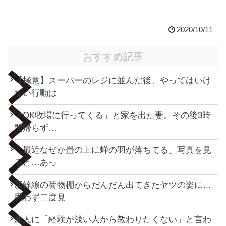
2020/10/11
おすすめ記事
【極意】スーパーのレジに並んだ後、やってはいけ
ない行動は
「OK牧場に行ってくる」と家を出た妻。その後3時
間帰らず…
「最近なぜか畳の上に蝉の羽が落ちてる」写真を見
ると…あっ
新幹線の荷物棚からだんだん出てきたヤツの姿に…
思わず二度見
新人に「経験が浅い人から教わりたくない」と言わ