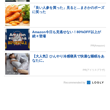
「良い人参を買った」見ると…まさかのポーズ
に笑った
Amazon今日も見逃せない！80%OFF以上が
続々登場
PR(Amazon)
【大人気】ひんやり冷感寝具で快適な睡眠をあ
なたに。
PR(アイリスプラザ)
Recommended by