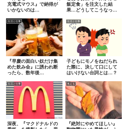
充電式マウス』で納得が
飯定食」を注文した結
いかないのは…
果…どうしてこうなった
(笑)！
生活と仕事
生活と仕事
『早慶の面白い奴だけ集
子どもにモノをねだられ
めた飲み会』に誘われ断
た際に、決して口にして
ったら、数年後…
はいけない台詞とは…？
生活と仕事
考える
深夜、『マクドナルドの
『絶対にやめてほしい』