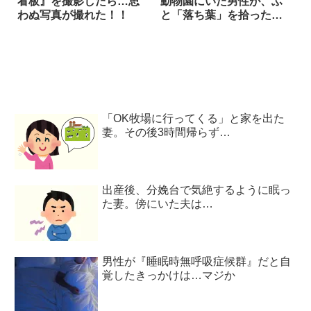
看板』を撮影したら…思
動物園にいた男性が、ふ
わぬ写真が撮れた！！
と「落ち葉」を拾ったか
と思ったら？
「OK牧場に行ってくる」と家を出た
妻。その後3時間帰らず…
出産後、分娩台で気絶するように眠っ
た妻。傍にいた夫は…
男性が『睡眠時無呼吸症候群』だと自
覚したきっかけは…マジか