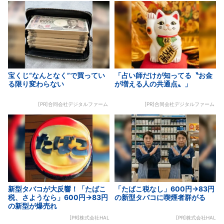
宝くじ“なんとなく”で買ってい
「占い師だけが知ってる〝お金
る限り変わらない
が増える人の共通点〟」
[PR]合同会社デジタルファーム
[PR]合同会社デジタルファーム
新型タバコが大反響！「たばこ
「たばこ税なし」600円→83円
税、さようなら」600円→83円
の新型タバコに喫煙者群がる
の新型が爆売れ
[PR]株式会社HAL
[PR]株式会社HAL