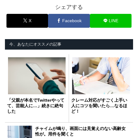
シェアする
X
Facebook
LINE
今、あなたにオススメの記事
「父親が本名でTwitterやって
クレーム対応がすごく上手い
て、芸能人に…」続きに絶句
人にコツを聞いたら…なるほ
した
ど！
チャイムが鳴り、画面には見覚えのない高齢女
性が。用件を聞くと