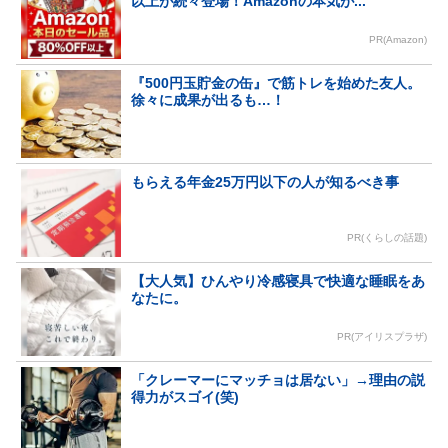
以上が続々登場！Amazonの本気が...
PR(Amazon)
『500円玉貯金の缶』で筋トレを始めた友人。
徐々に成果が出るも…！
もらえる年金25万円以下の人が知るべき事
PR(くらしの話題)
【大人気】ひんやり冷感寝具で快適な睡眠をあ
なたに。
PR(アイリスプラザ)
「クレーマーにマッチョは居ない」→理由の説
得力がスゴイ(笑)