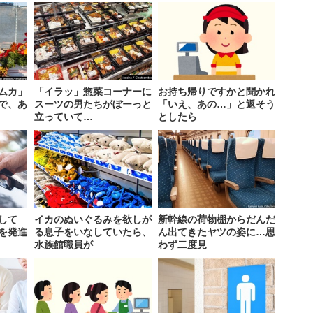
ムカ」
「イラッ」惣菜コーナーに
お持ち帰りですかと聞かれ
査で、あ
スーツの男たちがぼーっと
「いえ、あの…」と返そう
立っていて…
としたら
して
イカのぬいぐるみを欲しが
新幹線の荷物棚からだんだ
を発進
る息子をいなしていたら、
ん出てきたヤツの姿に…思
水族館職員が
わず二度見