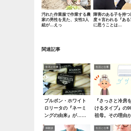
汚れた作業服で作業する農
障害のある子を持つ
家の男性を見た、女性3人
度々言われる『ある
組が…えっ
に思うことは…
関連記事
生活と仕事
生活と仕事
ブルボン・ホワイト
『さっさと冷房
ロリータの『ネーミ
けるタイプ』の9
ングの由来』が…意
祖母。その理由
外すぎた！？
素晴らしい！！
体験談
生活と仕事