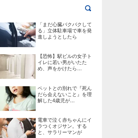
「まだ心臓バクバクして
る」立体駐車場で車を発
進しようとしたら
【恐怖】駅ビルの女子ト
イレに若い男がいたた
め、声をかけたら…
ペットとの別れで『死ん
だら会えないこと』を理
解した4歳児が…
電車で泣く赤ちゃんにイ
ラつくオジサン。する
と、サラリーマンが