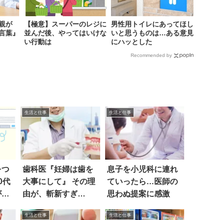
親が
【極意】スーパーのレジに
男性用トイレにあってほし
言葉』
並んだ後、やってはいけな
いと思うものは…ある意見
い行動は
にハッとした
Recommended by
生活と仕事
生活と仕事
をつ
歯科医『妊婦は歯を
息子を小児科に連れ
0代
大事にして』 その理
ていったら…医師の
が…
由が、斬新すぎ
思わぬ提案に感激
た…！？
生活と仕事
生活と仕事