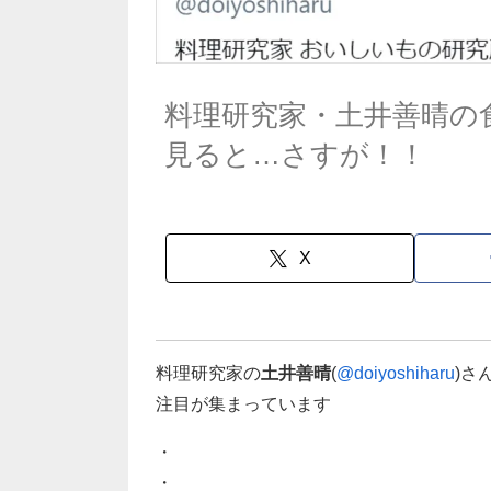
料理研究家・土井善晴の
見ると…さすが！！
X
料理研究家の
土井善晴
(
@doiyoshiharu
)さ
注目が集まっています
・
・