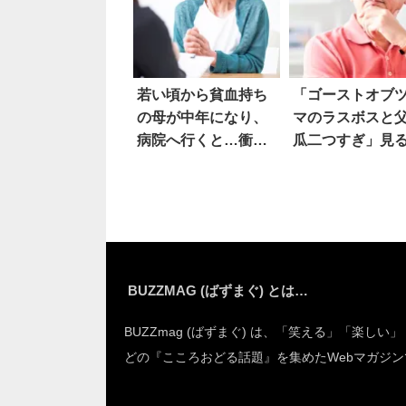
若い頃から貧血持ち
「ゴーストオブ
の母が中年になり、
マのラスボスと
病院へ行くと…衝撃
瓜二つすぎ」見
の事実
と…
BUZZMAG (ばずまぐ) とは…
BUZZmag (ばずまぐ) は、「笑える」「楽しい
どの『こころおどる話題』を集めたWebマガジン