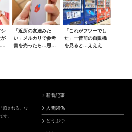
ツシ
「近所の友達みた
「これがフツーでし
父が
い」メルカリで参考
た」一昔前の自販機
る
書を売ったら…思わ
を見ると…えええ
ぬ評価
新着記事
」「癒される」な
人間関係
です。
どうぶつ