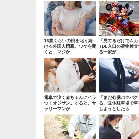
16歳くらいの娘を叱り続
「見てるだけでムカ
ける外国人両親。ワケを聞
TDL入口の荷物検
くと…マジか
る一家が…
電車で泣く赤ちゃんにイラ
「まだ心臓バクバク
つくオジサン。すると、サ
る」立体駐車場で車
ラリーマンが
しようとしたら