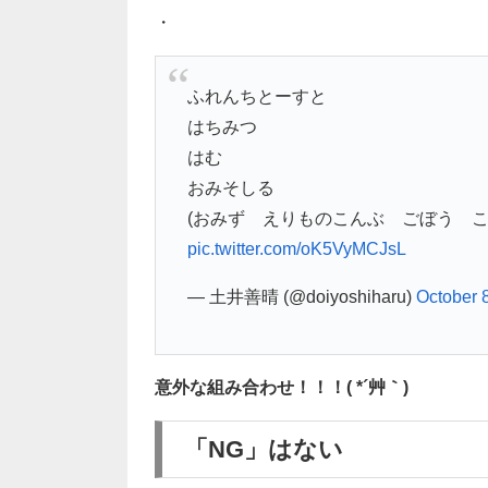
・
ふれんちとーすと
はちみつ
はむ
おみそしる
(おみず えりものこんぶ ごぼう こ
pic.twitter.com/oK5VyMCJsL
— 土井善晴 (@doiyoshiharu)
October 
意外な組み合わせ！！！( *´艸｀)
「NG」はない