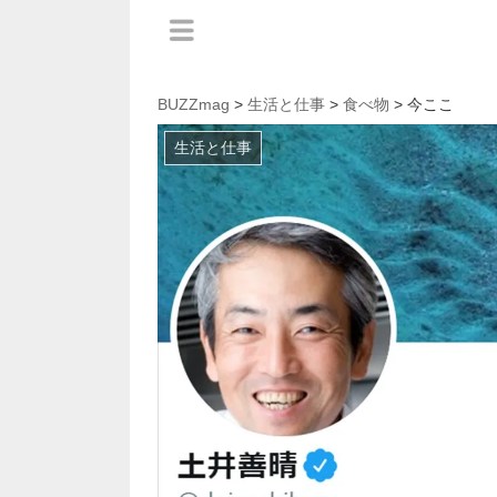
BUZZmag
>
生活と仕事
>
食べ物
> 今ここ
生活と仕事