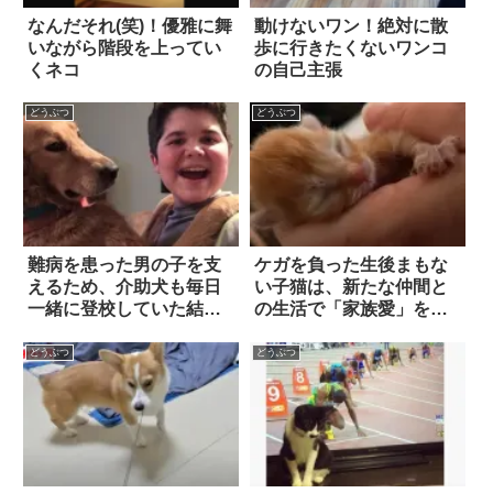
なんだそれ(笑)！優雅に舞
動けないワン！絶対に散
いながら階段を上ってい
歩に行きたくないワンコ
くネコ
の自己主張
どうぶつ
どうぶつ
難病を患った男の子を支
ケガを負った生後まもな
えるため、介助犬も毎日
い子猫は、新たな仲間と
一緒に登校していた結
の生活で「家族愛」を知
果…！ 5枚
った！！
どうぶつ
どうぶつ