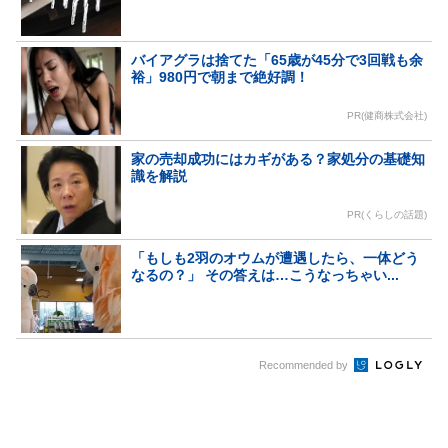
バイアグラは捨てた「65歳が45分で3回戦も余
裕」980円で朝まで絶好調！
PR(健商株式会社)
家の売却成功にはカギがある？家処分の基礎知
識を解説
PR(くらしの話題)
「もしも2羽のオウムが遭遇したら、一体どう
なるの？」 その答えは…こうなっちゃい...
Recommended by