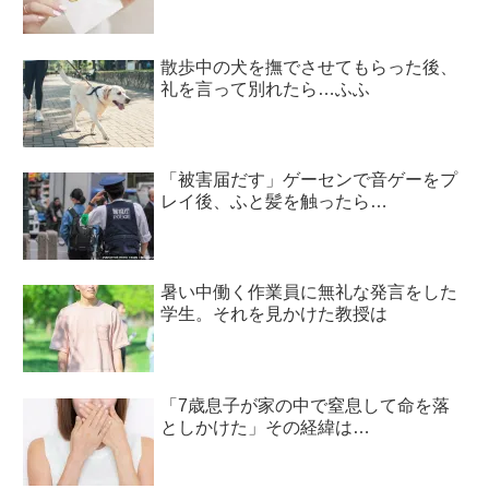
散歩中の犬を撫でさせてもらった後、
礼を言って別れたら…ふふ
「被害届だす」ゲーセンで音ゲーをプ
レイ後、ふと髪を触ったら…
暑い中働く作業員に無礼な発言をした
学生。それを見かけた教授は
「7歳息子が家の中で窒息して命を落
としかけた」その経緯は…