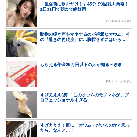
「風俗前に飲むだけ！」45分で3回戦も余裕！
1日31円で朝まで絶好調
PR(健商株式会社)
動物の鳴き声をマネするのが得意なオウム。そ
の『驚きの再現度』に…脱帽せずにはいら...
もらえる年金25万円以下の人が知るべき事
PR(くらしの話題)
すげえええ(笑)！このオウムのモノマネが、プ
ロフェッショナルすぎる
すげえええ！庭に「オウム」がいるのかと思っ
たら、なんと…！