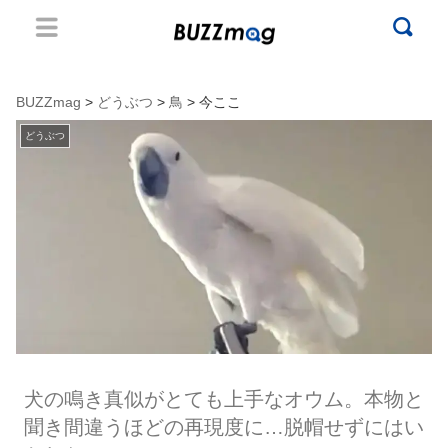
BUZZmag
>
どうぶつ
>
鳥
> 今ここ
どうぶつ
犬の鳴き真似がとても上手なオウム。本物と
聞き間違うほどの再現度に…脱帽せずにはい