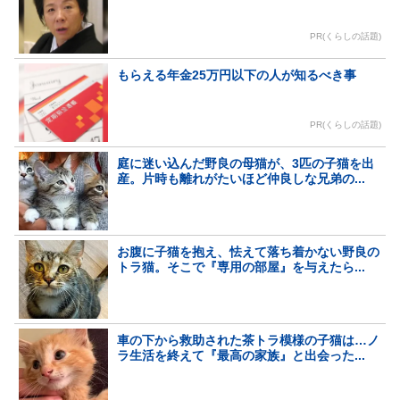
PR(くらしの話題)
もらえる年金25万円以下の人が知るべき事
PR(くらしの話題)
庭に迷い込んだ野良の母猫が、3匹の子猫を出
産。片時も離れがたいほど仲良しな兄弟の...
お腹に子猫を抱え、怯えて落ち着かない野良の
トラ猫。そこで『専用の部屋』を与えたら...
車の下から救助された茶トラ模様の子猫は…ノ
ラ生活を終えて『最高の家族』と出会った...