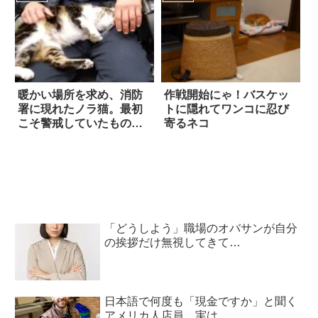
い…
暖かい場所を求め、消防
作戦開始にゃ！バスケッ
署に現れたノラ猫。最初
トに隠れてワンコに忍び
こそ警戒していたもの
寄るネコ
の…いつしか職員へ『ブ
ラッシング』を要求する
ように！？
「どうしよう」職場のオバサンが自分
の挨拶だけ無視してきて…
日本語で何度も「現金ですか」と聞く
アメリカ人店員。実は…