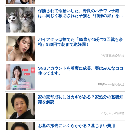
保護されて命拾いした、野良のハチワレ子猫
は…同じく救助された子猫と『姉妹の絆』を...
バイアグラは捨てた「65歳が45分で3回戦も余
裕」980円で朝まで絶好調！
PR(健商株式会社)
SNSアカウントを着実に成長。実はみんなココ
使ってます。
PR(Dreaw合同会社)
家の売却成功にはカギがある？家処分の基礎知
識を解説
PR(くらしの話題)
お墓の撤去にいくらかかる？墓じまい費用