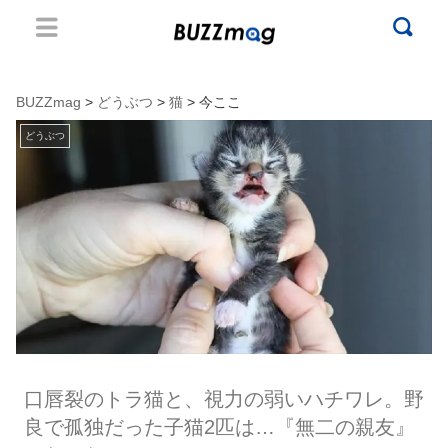
BUZZmag
>
どうぶつ
>
猫
> 今ここ
どうぶつ
口唇裂のトラ猫と、視力の弱いハチワレ。野
良で孤独だった子猫2匹は…『無二の親友』