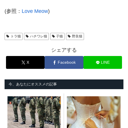
(参照：
Love Meow
)
トラ猫
ハチワレ猫
子猫
野良猫
シェアする
X
Facebook
LINE
今、あなたにオススメの記事