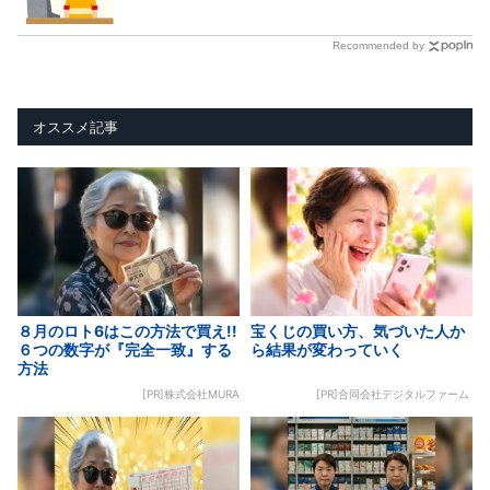
Recommended by
オススメ記事
８月のロト6はこの方法で買え!!
宝くじの買い方、気づいた人か
６つの数字が『完全一致』する
ら結果が変わっていく
方法
[PR]株式会社MURA
[PR]合同会社デジタルファーム