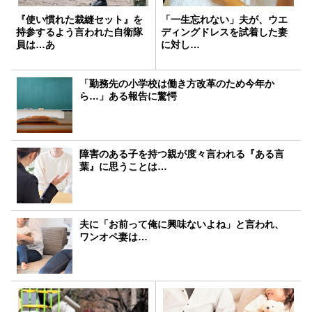
『使い慣れた裁縫セット』を
「一生忘れない」夫が、ウエ
持参するよう言われた自衛隊
ディングドレスを試着した妻
員は…あ
に対し…
「勤務先の小学校は働き方改革のため今年か
ら…」ある報告に驚愕
障害のある子を持つ親が度々言われる『ある言
葉』に思うことは…
夫に「お前って俺に興味ないよね」と言われ、
ワンオペ妻は…