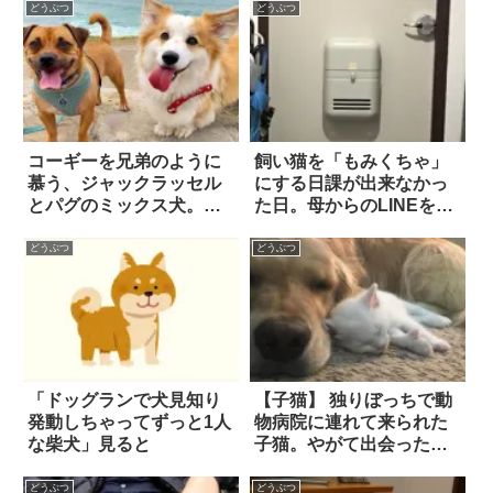
どうぶつ
どうぶつ
コーギーを兄弟のように
飼い猫を「もみくちゃ」
慕う、ジャックラッセル
にする日課が出来なかっ
とパグのミックス犬。歩
た日。母からのLINEを読
き方さえも『マネ』しよ
んで泣いた
うとする(！？)姿が話題に
どうぶつ
どうぶつ
「ドッグランで犬見知り
【子猫】 独りぼっちで動
発動しちゃってずっと1人
物病院に連れて来られた
な柴犬」見ると
子猫。やがて出会った
「犬のお母さん」から、
たくさんの愛情をもら
どうぶつ
どうぶつ