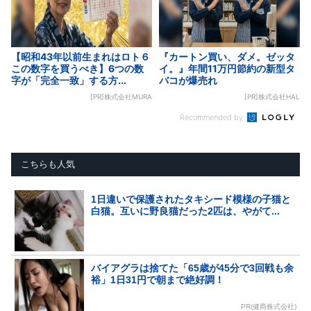
【昭和43年以前生まれはロト６
『カートン買い、ダメ。ゼッタ
この数字を買うべき】6つの数
イ。』年間11万円節約の新型タ
字が「完全一致」する方...
バコが爆売れ
[PR]株式会社MURA
[PR]株式会社HAL
Recommended by
こちらも人気
1日違いで保護されたタキシード模様の子猫と
白猫。互いに野良猫だった2匹は、やがて...
バイアグラは捨てた「65歳が45分で3回戦も余
裕」1日31円で朝まで絶好調！
PR(健商株式会社)