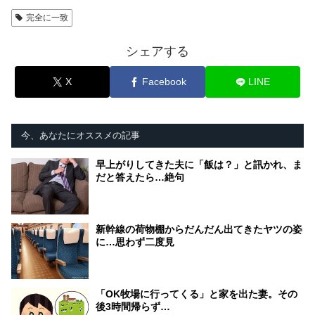
完全に一致
シェアする
X
Facebook
LINE
今、あなたにオススメの記事
早上がりしてきた夫に「飯は？」と訊かれ、ま
だと答えたら…絶句
新幹線の荷物棚からだんだん出てきたヤツの姿
に…思わず二度見
「OK牧場に行ってくる」と家を出た妻。その
後3時間帰らず…