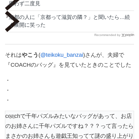
思わず二度見
京都の人に「京都って滋賀の隣？」と聞いたら…続
く展開に笑った
Recommended by
それは
やこう
(
@teikoku_banzai
)さんが、夫婦で
『COACHのバッグ』を見ていたときのことでした
・
・
・
coachで千年パズルみたいなバッグがあって、お店
のお姉さんに千年パズルですね？？？って言ったら
まさかのお姉さんも遊戯王知ってて謎の盛り上がり