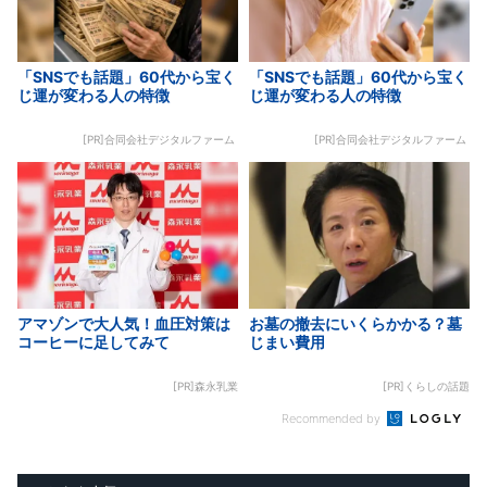
「SNSでも話題」60代から宝く
「SNSでも話題」60代から宝く
じ運が変わる人の特徴
じ運が変わる人の特徴
[PR]合同会社デジタルファーム
[PR]合同会社デジタルファーム
アマゾンで大人気！血圧対策は
お墓の撤去にいくらかかる？墓
コーヒーに足してみて
じまい費用
[PR]森永乳業
[PR]くらしの話題
Recommended by