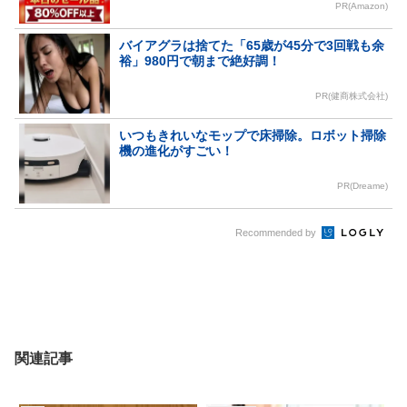
PR(Amazon)
バイアグラは捨てた「65歳が45分で3回戦も余
裕」980円で朝まで絶好調！
PR(健商株式会社)
いつもきれいなモップで床掃除。ロボット掃除
機の進化がすごい！
PR(Dreame)
Recommended by
関連記事