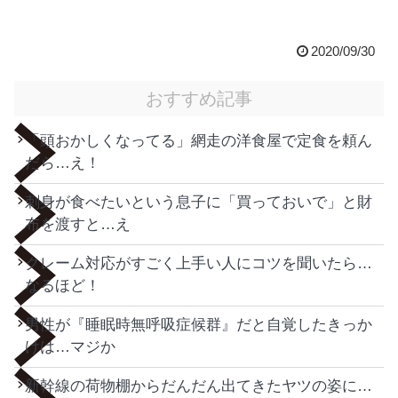
2020/09/30
おすすめ記事
「頭おかしくなってる」網走の洋食屋で定食を頼ん
だら…え！
刺身が食べたいという息子に「買っておいで」と財
布を渡すと…え
クレーム対応がすごく上手い人にコツを聞いたら…
なるほど！
男性が『睡眠時無呼吸症候群』だと自覚したきっか
けは…マジか
新幹線の荷物棚からだんだん出てきたヤツの姿に…