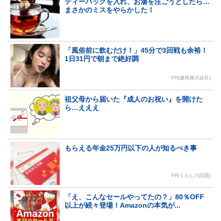
ティーバッグを入れ、お湯を注ごうとしたら…
まさかのミスをやらかした！
「風俗前に飲むだけ！」45分で3回戦も余裕！
1日31円で朝まで絶好調
PR(健商株式会社)
祖父母から届いた『成人のお祝い』を開けた
ら…えええ
もらえる年金25万円以下の人が知るべき事
PR(くらしの話題)
「え、こんなセールやってたの？」80％OFF
以上が続々登場！Amazonの本気が...