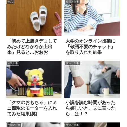
作品
生活と仕事
「初めて上履きデコして
大学のオンライン授業に
みたけどなかなか上出
『敬語不要のチャット』
来」見ると…おおお
を取り入れた結果
人気記事
生活と仕事
「クマのおもちゃ」にミ
小説を読む時間があった
ニ四駆のモーターを入れ
ら嬉しいと、夫に言った
てみた結果(笑)
ら…は！？
生活と仕事
生活と仕事