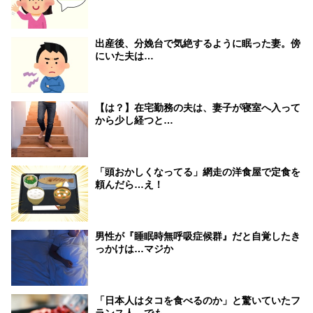
出産後、分娩台で気絶するように眠った妻。傍
にいた夫は…
【は？】在宅勤務の夫は、妻子が寝室へ入って
から少し経つと…
「頭おかしくなってる」網走の洋食屋で定食を
頼んだら…え！
男性が『睡眠時無呼吸症候群』だと自覚したき
っかけは…マジか
「日本人はタコを食べるのか」と驚いていたフ