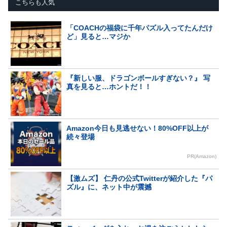
こちらも人気
「COACHの福袋に千年パズル入ってたんだけ
ど」見ると…マジか
『新しい服、ドラゴンボールすぎない？』 写
真を見ると…ホントだ！！
Amazon今日も見逃せない！80%OFF以上が
続々登場
PR(Amazon)
【激ムズ】 仁丹の公式Twitterが紹介した『パ
ズル』に、ネット中が震撼