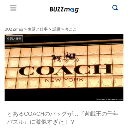
BUZZmag
>
生活と仕事
>
話題
> 今ここ
生活と仕事
とあるCOACHのバッグが…『遊戯王の千年
パズル』に激似すぎた！？