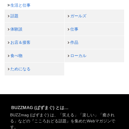
生活と仕事
話題
ガールズ
体験談
仕事
お店＆接客
作品
食べ物
ローカル
ためになる
BUZZMAG (ばずまぐ) とは…
BUZZmag (ばずまぐ) は、「笑える」「楽しい」「癒され
る」などの『こころおどる話題』を集めたWebマガジンで
す。