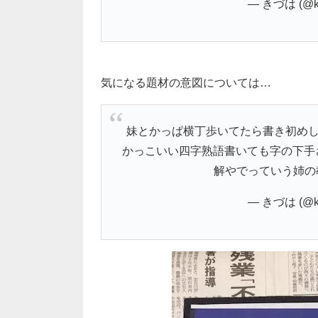
— きづは (@ki
気になる題材の意図については…
妹とかっぱ横丁歩いてたら書き初めし
かっこいい四字熟語書いても字の下手
解やでっていう姉の
— きづは (@ki