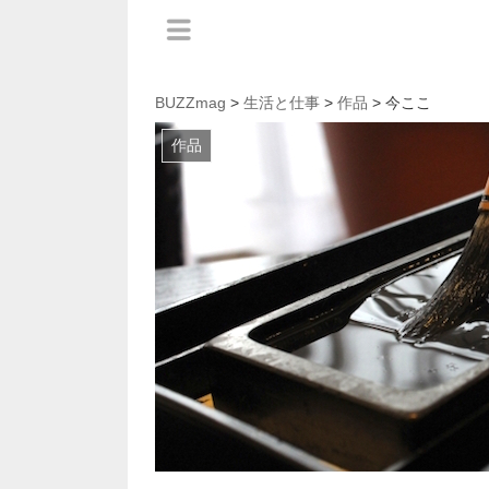
BUZZmag
>
生活と仕事
>
作品
> 今ここ
作品