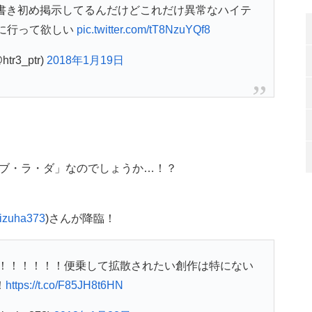
書き初め掲示してるんだけどこれだけ異常なハイテ
に行って欲しい
pic.twitter.com/tT8NzuYQf8
tr3_ptr)
2018年1月19日
ブ・ラ・ダ」なのでしょうか…！？
izuha373
)さんが降臨！
！！！！！！便乗して拡散されたい創作は特にない
！
https://t.co/F85JH8t6HN