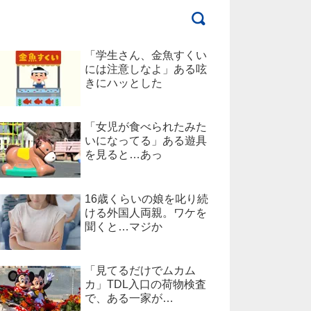
「学生さん、金魚すくい
には注意しなよ」ある呟
きにハッとした
「女児が食べられたみた
いになってる」ある遊具
を見ると…あっ
16歳くらいの娘を叱り続
ける外国人両親。ワケを
聞くと…マジか
「見てるだけでムカム
カ」TDL入口の荷物検査
で、ある一家が…