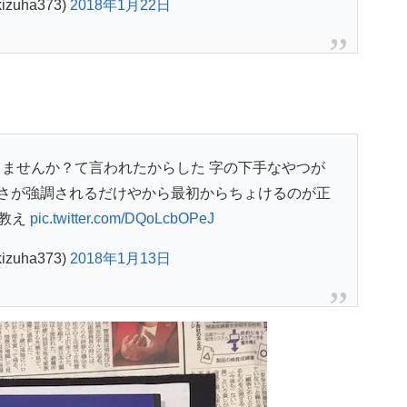
zuha373)
2018年1月22日
ませんか？て言われたからした 字の下手なやつが
さが強調されるだけやから最初からちょけるのが正
教え
pic.twitter.com/DQoLcbOPeJ
zuha373)
2018年1月13日