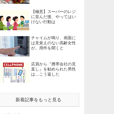
【極意】スーパーのレジ
に並んだ後、やってはい
けない行動は
チャイムが鳴り、画面に
は見覚えのない高齢女性
が。用件を聞くと
店員から『携帯会社の見
直し』を勧められた男性
は…こう返した
新着記事をもっと見る