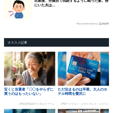
出産後、分娩台で気絶するように眠った妻。傍
にいた夫は…
Recommended by
オススメ記事
宝くじ当選者「〇〇をやらずに
ただ泊まるのは卒業。大人のホ
買うのはもったいない」
テル時間を贅沢に
[PR]合同会社デジタルファーム
[PR]アメリカン・エキスプレス・ジャパン