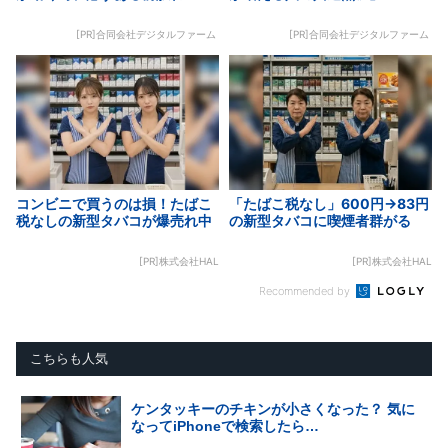
[PR]合同会社デジタルファーム
[PR]合同会社デジタルファーム
コンビニで買うのは損！たばこ
「たばこ税なし」600円→83円
税なしの新型タバコが爆売れ中
の新型タバコに喫煙者群がる
[PR]株式会社HAL
[PR]株式会社HAL
Recommended by
こちらも人気
ケンタッキーのチキンが小さくなった？ 気に
なってiPhoneで検索したら…