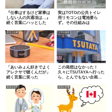
『仕事はするけど家事は
実はTOTOの公共トイレ
しない人の共通項は…』
用リモコンは電池要ら
続く言葉にハッとした
ず。その仕組みは
生活と仕事
お店＆接客
「あいみょん好きでよく
この発想はなかった！
アレクサで聴くんだが」
久々にTSUTAYAへ行った
続く言葉に笑った
ら、とんでもない企画が
行われていた
生活と仕事
生活と仕事