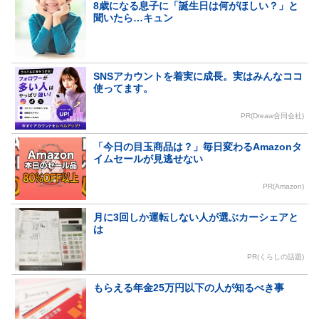
8歳になる息子に「誕生日は何がほしい？」と
聞いたら…キュン
SNSアカウントを着実に成長。実はみんなココ
使ってます。
PR(Dreaw合同会社)
「今日の目玉商品は？」毎日変わるAmazonタ
イムセールが見逃せない
PR(Amazon)
月に3回しか運転しない人が選ぶカーシェアと
は
PR(くらしの話題)
もらえる年金25万円以下の人が知るべき事