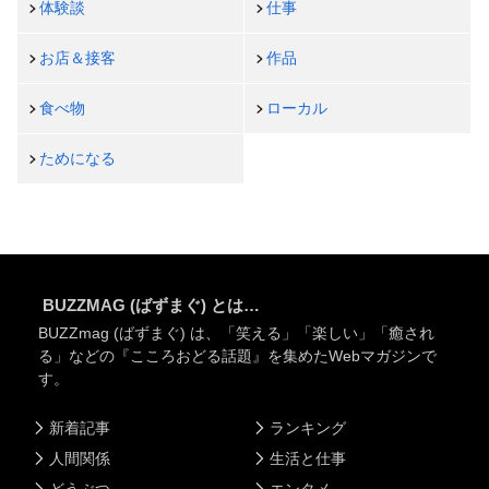
体験談
仕事
お店＆接客
作品
食べ物
ローカル
ためになる
BUZZMAG (ばずまぐ) とは…
BUZZmag (ばずまぐ) は、「笑える」「楽しい」「癒され
る」などの『こころおどる話題』を集めたWebマガジンで
す。
新着記事
ランキング
人間関係
生活と仕事