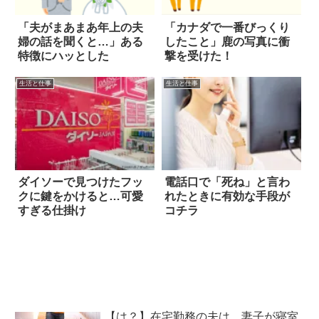
「夫がまあまあ年上の夫
「カナダで一番びっくり
婦の話を聞くと…」ある
したこと」鹿の写真に衝
特徴にハッとした
撃を受けた！
生活と仕事
生活と仕事
ダイソーで見つけたフッ
電話口で「死ね」と言わ
クに鍵をかけると…可愛
れたときに有効な手段が
すぎる仕掛け
コチラ
【は？】在宅勤務の夫は、妻子が寝室