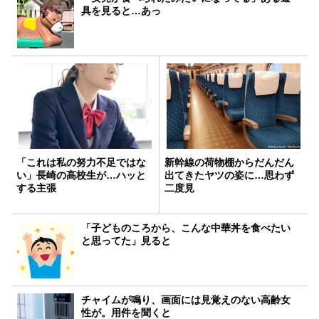
具を見ると…あっ
「これは私の努力不足ではな
新幹線の荷物棚からだんだん
い」長崎の高校生が…ハッと
出てきたヤツの姿に…思わず
する主張
二度見
「子どものころから、こんな中華丼を食べたい
と思ってた」見ると
チャイムが鳴り、画面には見覚えのない高齢女
性が。用件を聞くと