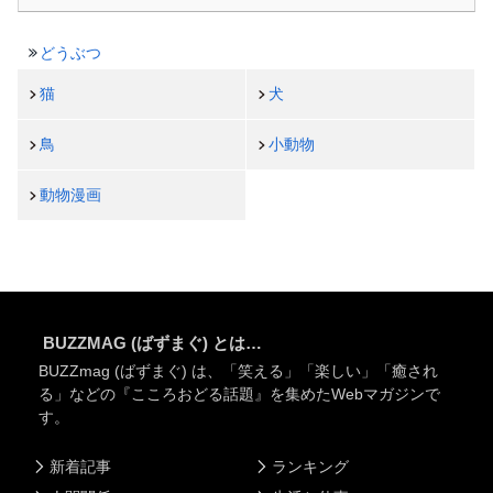
どうぶつ
猫
犬
鳥
小動物
動物漫画
BUZZMAG (ばずまぐ) とは…
BUZZmag (ばずまぐ) は、「笑える」「楽しい」「癒され
る」などの『こころおどる話題』を集めたWebマガジンで
す。
新着記事
ランキング