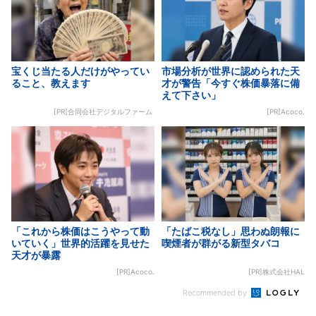
宝くじ当たる人だけがやってい
市場分析が世界に認められた天
ること、教えます
才が警告「今すぐ株価暴落に備
えて下さい」
[PR]合同会社デジタルファーム
[PR]Acoco.
「これから株価はこうやって動
「たばこ税なし」思わぬ朗報に
いていく」世界的活躍を見せた
喫煙者が群がる新型タバコ
天才が暴露
[PR]Acoco.
[PR]株式会社HAL
Recommended by