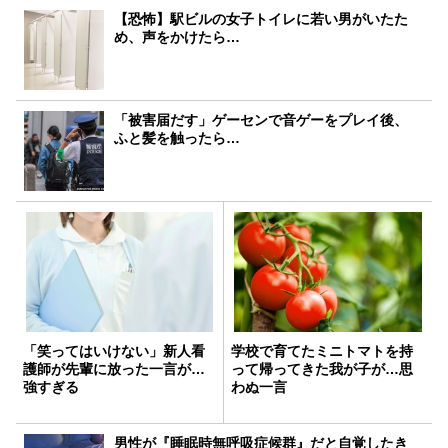
【恐怖】駅ビルの女子トイレに若い男がいたた
め、声をかけたら…
「被害届だす」ゲーセンで音ゲーをプレイ後、
ふと髪を触ったら…
「笑ってはいけない」新人看
学校で育てたミニトマトを持
護師が先輩に放った一言が…
って帰ってきた我が子が…思
強すぎる
わぬ一言
男性が『睡眠時無呼吸症候群』だと自覚したき