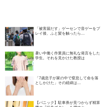
「被害届だす」ゲーセンで音ゲーをプ
レイ後、ふと髪を触ったら…
暑い中働く作業員に無礼な発言をした
学生。それを見かけた教授は
「7歳息子が家の中で窒息して命を落
としかけた」その経緯は…
【パニック】駐車券が見つからず精算