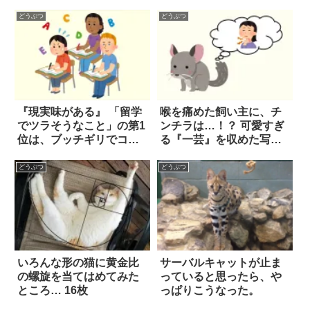
景が広がっていた！！
どうぶつ
どうぶつ
『現実味がある』 「留学
喉を痛めた飼い主に、チ
でツラそうなこと」の第1
ンチラは…！？ 可愛すぎ
位は、ブッチギリでコ
る『一芸』を収めた写真
レ！？
に思わずホッコリ！！
どうぶつ
どうぶつ
いろんな形の猫に黄金比
サーバルキャットが止ま
の螺旋を当てはめてみた
っていると思ったら、や
ところ… 16枚
っぱりこうなった。