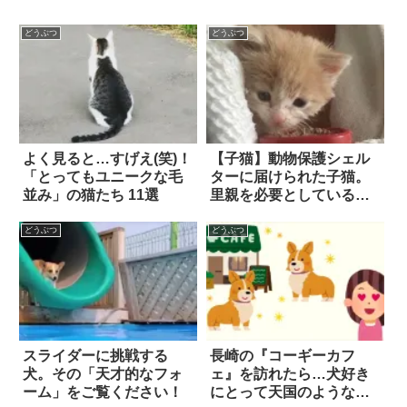
どうぶつ
どうぶつ
よく見ると…すげえ(笑)！
【子猫】動物保護シェル
「とってもユニークな毛
ターに届けられた子猫。
並み」の猫たち 11選
里親を必要としている彼
を預かったら…隔離生活
中の良き相棒になってく
どうぶつ
どうぶつ
れた！
スライダーに挑戦する
長崎の『コーギーカフ
犬。その「天才的なフォ
ェ』を訪れたら…犬好き
ーム」をご覧ください！
にとって天国のような光