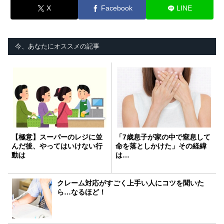
X
Facebook
LINE
今、あなたにオススメの記事
【極意】スーパーのレジに並
「7歳息子が家の中で窒息して
んだ後、やってはいけない行
命を落としかけた」その経緯
動は
は…
クレーム対応がすごく上手い人にコツを聞いた
ら…なるほど！