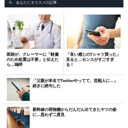
今、あなたにオススメの記事
医師が、クレーマーに「軽傷
「良い感じのTシャツ買った」
のため処置は不要」と伝えた
見ると…センスがすごすぎ
ら…嗚呼
る！
「父親が本名でTwitterやってて、芸能人に…」
続きに絶句した
新幹線の荷物棚からだんだん出てきたヤツの姿
に…思わず二度見