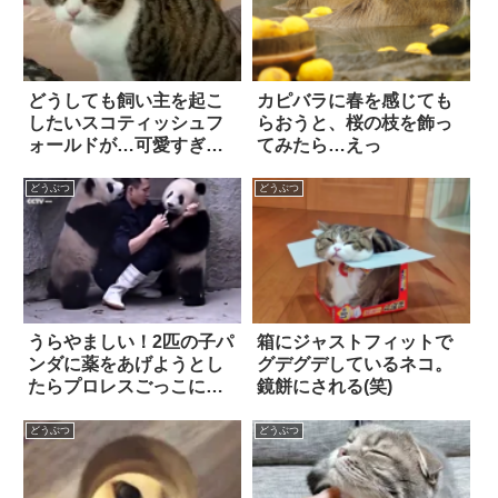
どうしても飼い主を起こ
カピバラに春を感じても
したいスコティッシュフ
らおうと、桜の枝を飾っ
ォールドが…可愛すぎる
てみたら…えっ
『アピール』に出た！！
どうぶつ
どうぶつ
うらやましい！2匹の子パ
箱にジャストフィットで
ンダに薬をあげようとし
グデグデしているネコ。
たらプロレスごっこにな
鏡餅にされる(笑)
った
どうぶつ
どうぶつ