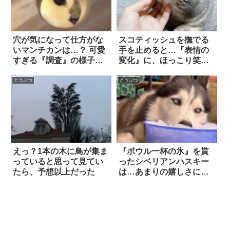
穴が気になって仕方がな
スコティッシュを撫でる
いマンチカンは…？ 可愛
手を止めると…『表情の
すぎる『調査』の様子
変化』に、ほっこり笑っ
に、思わず胸キュン！！
た
どうぶつ
どうぶつ
えっ？1本の木に鳥が集ま
『ボウル一杯の氷』を貰
っていると思って見てい
ったシベリアンハスキー
たら、予想以上だった
は…あまりの嬉しさに、
こうなっちゃう！？