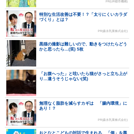
PR(UR都市機構)
特別な生活改善は不要！？「太りにくいカラダ
づくり」とは？
PR(森永乳業株式会社)
黒猫の撮影は難しいので、動きをつけたらどう
かと思ったら…(笑) 5枚
「お腹へった」と呟いたら猫がさっと立ち上が
り…違うそうじゃない(笑)
無理なく脂肪を減らすカギは 「腸内環境」に
あり！？
PR(森永乳業株式会社)
おとなとこどもの対話で生まれる、「個」を尊