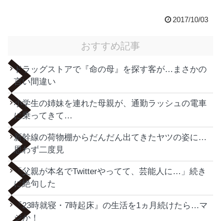
2017/10/03
おすすめ記事
ドラッグストアで『命の母』を探す客が…まさかの
言い間違い
小学生の姉妹を連れた母親が、通勤ラッシュの電車
に乗ってきて…
新幹線の荷物棚からだんだん出てきたヤツの姿に…
思わず二度見
「父親が本名でTwitterやってて、芸能人に…」続き
に絶句した
『23時就寝・7時起床』の生活を1ヵ月続けたら…マ
ジか！