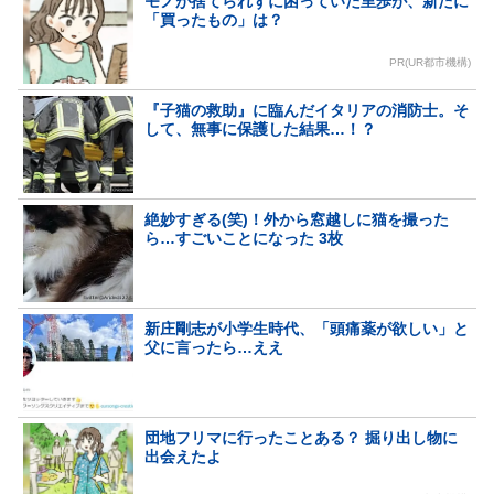
モノが捨てられずに困っていた里歩が、新たに
「買ったもの」は？
PR(UR都市機構)
『子猫の救助』に臨んだイタリアの消防士。そ
して、無事に保護した結果…！？
絶妙すぎる(笑)！外から窓越しに猫を撮った
ら…すごいことになった 3枚
新庄剛志が小学生時代、「頭痛薬が欲しい」と
父に言ったら…ええ
団地フリマに行ったことある？ 掘り出し物に
出会えたよ