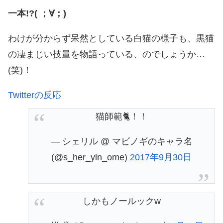
一本!?( ；∀；)
わけが分からず呆然としている白猫の様子も、黒猫
の凄まじい技量を物語っている、のでしょうか…
(笑)！
Twitterの反応
猫師範🐈！！
— シェリル @ マビノギのキャラ名
(@s_her_yln_ome)
2017年9月30日
しかもノールックw