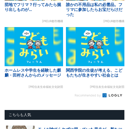
団地でフリマ？行ってみたら掘
誰かの不用品は私の必需品。フ
り出しものが…
リマに参加したらお宝だらけだ
った
[PR]UR都市機構
[PR]UR都市機構
ホームレス中学生を経験した麒
関西学院の生徒が考える、こど
麟・田村さんからのメッセージ
もたちが生きやすい社会とは
[PR]住友生命福祉文化財団
[PR]住友生命福祉文化財団
Recommended by
こちらも人気