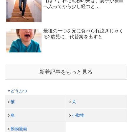
【は？】在宅勤務の夫は、妻子が寝室
へ入ってから少し経つと…
最後の一つを兄に食べられ泣きじゃく
る2歳児に、代替案を出すと
新着記事をもっと見る
どうぶつ
猫
犬
鳥
小動物
動物漫画