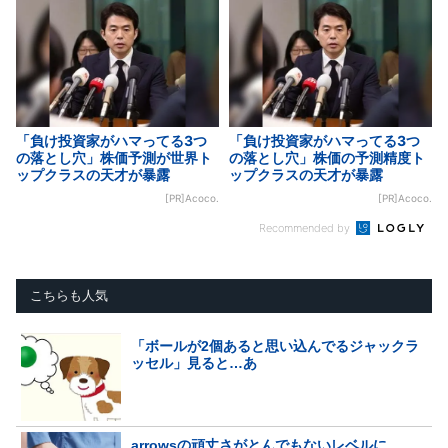
「負け投資家がハマってる3つ
「負け投資家がハマってる3つ
の落とし穴」株価予測が世界ト
の落とし穴」株価の予測精度ト
ップクラスの天才が暴露
ップクラスの天才が暴露
[PR]Acoco.
[PR]Acoco.
Recommended by
こちらも人気
「ボールが2個あると思い込んでるジャックラ
ッセル」見ると…あ
arrowsの頑丈さがとんでもないレベルに