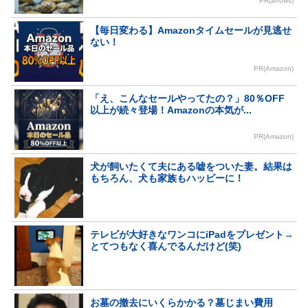
PR(arrows)
【毎日変わる】Amazonタイムセールが見逃せ
ない！
PR(Amazon)
「え、こんなセールやってたの？」80％OFF
以上が続々登場！Amazonの本気が...
PR(Amazon)
犬が飼いたくて夫にある嘘をついた妻。結果は
もちろん、犬も家族もハッピーに！
テレビが大好きなワンコにiPadをプレゼント→
とてつもなく喜んでるんだけど(笑)
お墓の撤去にいくらかかる？墓じまい費用