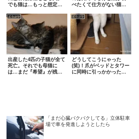
でも猫は…もっと想定
べたくて仕方がない猫の
外？
動き
どうぶつ
どうぶつ
出産した4匹の子猫が全て
どうしてこうにゃった
死亡。それでも母猫に
(笑)！爪がベッドとタワー
は…まだ『希望』が残っ
に同時に引っかかったネ
ていた
コ
「まだ心臓バクバクしてる」立体駐車
場で車を発進しようとしたら