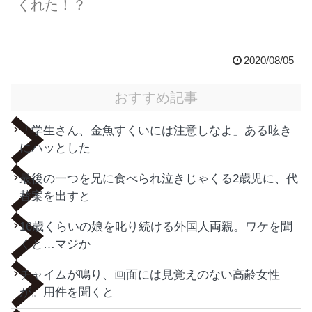
くれた！？
2020/08/05
おすすめ記事
「学生さん、金魚すくいには注意しなよ」ある呟き
にハッとした
最後の一つを兄に食べられ泣きじゃくる2歳児に、代
替案を出すと
16歳くらいの娘を叱り続ける外国人両親。ワケを聞
くと…マジか
チャイムが鳴り、画面には見覚えのない高齢女性
が。用件を聞くと