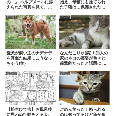
の…』 ヘルプメールに添
抱え、母猫にも捨てられ
えられた写真を見て、笑
た子猫は…保護された先
った！
で、経験豊富な「犬のお
母さん」に出会った！！
どうぶつ
どうぶつ
愛犬が飼い主のナデナデ
なんだこりゃ(笑)！知人の
を真似た結果…こうなっ
家のネコの寝姿が色々と
ちゃう(笑)
衝撃的だったと話題に 4
枚
どうぶつ
どうぶつ
【松本ひで吉】お風呂後
ごめん笑った！怒られる
に思わぬ行動をとる犬。
のは知ってるけど魚が食