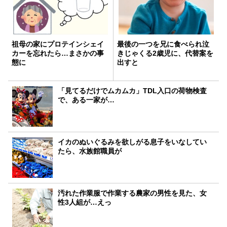
祖母の家にプロテインシェイ
最後の一つを兄に食べられ泣
カーを忘れたら…まさかの事
きじゃくる2歳児に、代替案を
態に
出すと
「見てるだけでムカムカ」TDL入口の荷物検査
で、ある一家が…
イカのぬいぐるみを欲しがる息子をいなしてい
たら、水族館職員が
汚れた作業服で作業する農家の男性を見た、女
性3人組が…えっ