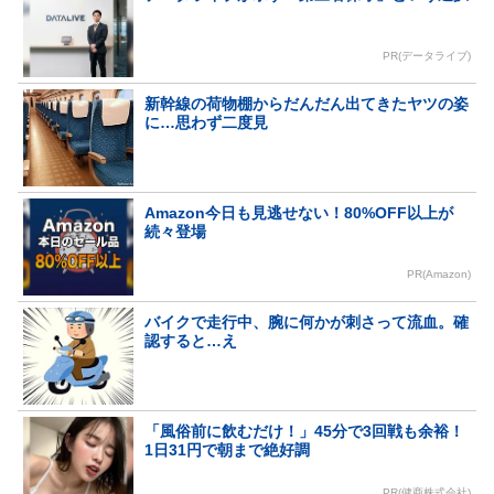
PR(データライブ)
新幹線の荷物棚からだんだん出てきたヤツの姿
に…思わず二度見
Amazon今日も見逃せない！80%OFF以上が
続々登場
PR(Amazon)
バイクで走行中、腕に何かが刺さって流血。確
認すると…え
「風俗前に飲むだけ！」45分で3回戦も余裕！
1日31円で朝まで絶好調
PR(健商株式会社)