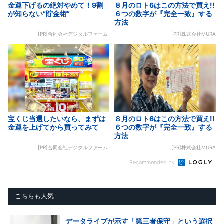
金運下げるの絶対やめて！9割
８月のロト6はこの方法で買え!!
が知らない“貯金術”
６つの数字が『完全一致』する
方法
[PR]合同会社デジタルファーム
[PR]株式会社MURA
宝くじ当選したいなら、まずは
８月のロト6はこの方法で買え!!
金運を上げてから買ってみて
６つの数字が『完全一致』する
方法
[PR]合同会社デジタルファーム
[PR]株式会社MURA
Recommended by
こちらも人気
データライブが示す「第三者保守」という選択