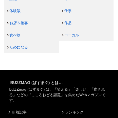
体験談
仕事
お店＆接客
作品
食べ物
ローカル
ためになる
BUZZMAG (ばずまぐ) とは…
BUZZmag (ばずまぐ) は、「笑える」「楽しい」「癒され
る」などの『こころおどる話題』を集めたWebマガジンで
す。
新着記事
ランキング