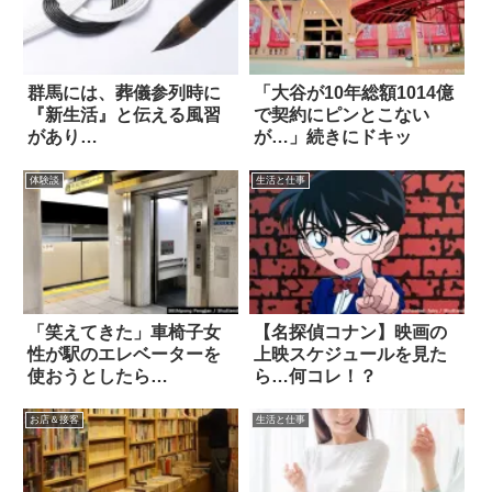
群馬には、葬儀参列時に
「大谷が10年総額1014億
『新生活』と伝える風習
で契約にピンとこない
があり…
が…」続きにドキッ
体験談
生活と仕事
「笑えてきた」車椅子女
【名探偵コナン】映画の
性が駅のエレベーターを
上映スケジュールを見た
使おうとしたら…
ら…何コレ！？
お店＆接客
生活と仕事