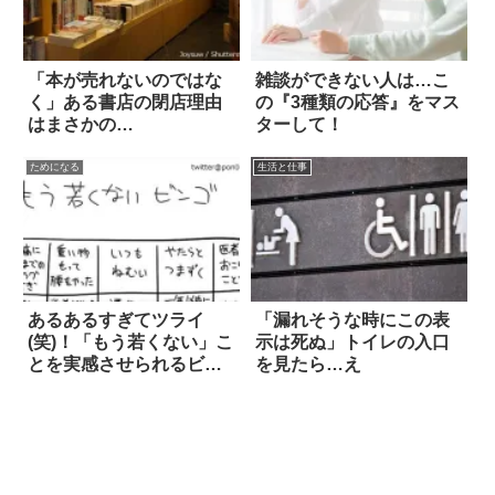
「本が売れないのではな
雑談ができない人は…こ
く」ある書店の閉店理由
の『3種類の応答』をマス
はまさかの…
ターして！
ためになる
生活と仕事
あるあるすぎてツライ
「漏れそうな時にこの表
(笑)！「もう若くない」こ
示は死ぬ」トイレの入口
とを実感させられるビン
を見たら…え
ゴが話題に