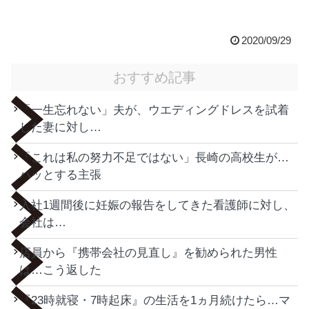
2020/09/29
おすすめ記事
「一生忘れない」夫が、ウエディングドレスを試着
した妻に対し…
「これは私の努力不足ではない」長崎の高校生が…
ハッとする主張
入社1週間後に妊娠の報告をしてきた看護師に対し、
会社は…
店員から『携帯会社の見直し』を勧められた男性
は…こう返した
『23時就寝・7時起床』の生活を1ヵ月続けたら…マ