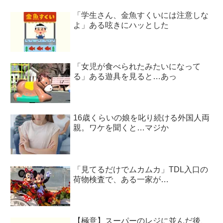
「学生さん、金魚すくいには注意しな
よ」ある呟きにハッとした
「女児が食べられたみたいになって
る」ある遊具を見ると…あっ
16歳くらいの娘を叱り続ける外国人両
親。ワケを聞くと…マジか
「見てるだけでムカムカ」TDL入口の
荷物検査で、ある一家が…
【極意】スーパーのレジに並んだ後、