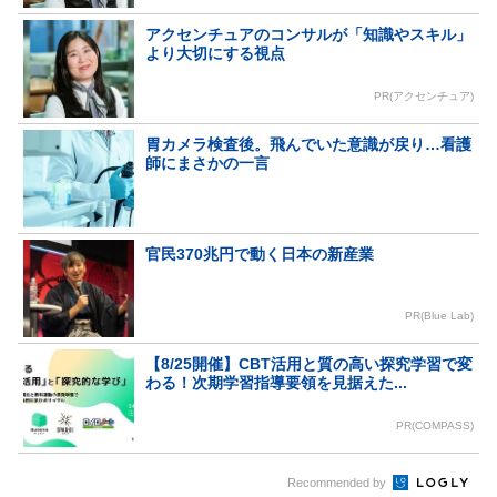
アクセンチュアのコンサルが「知識やスキル」
より大切にする視点
PR(アクセンチュア)
胃カメラ検査後。飛んでいた意識が戻り…看護
師にまさかの一言
官民370兆円で動く日本の新産業
PR(Blue Lab)
【8/25開催】CBT活用と質の高い探究学習で変
わる！次期学習指導要領を見据えた...
PR(COMPASS)
Recommended by