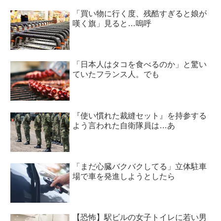
「買い物に行く度、残酷すぎると娘が
嘆く旗」見ると…嗚呼
「日本人はタコを食べるのか」と驚い
ていたフランス人。でも
『使い慣れた裁縫セット』を持参する
よう言われた自衛隊員は…あ
「まだ心臓バクバクしてる」立体駐車
場で車を発進しようとしたら
【恐怖】駅ビルの女子トイレに若い男