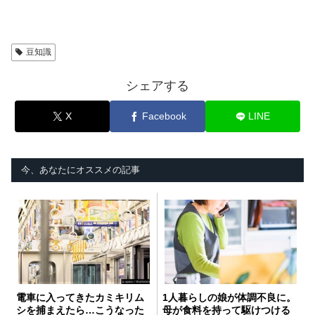
豆知識
シェアする
X
Facebook
LINE
今、あなたにオススメの記事
電車に入ってきたカミキリム
1人暮らしの娘が体調不良に。
シを捕まえたら…こうなった
母が食料を持って駆けつける