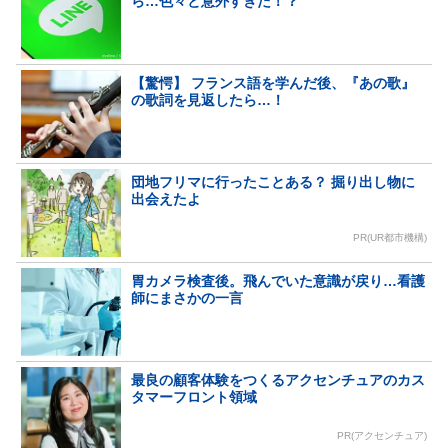
ら…色々と意外すぎた！？
【驚愕】 フランス語を学んだ後、『あの歌』
の歌詞を見返したら…！
団地フリマに行ったことある？ 掘り出し物に
出会えたよ
PR(UR都市機構)
胃カメラ検査後。飛んでいた意識が戻り…看護
師にまさかの一言
最良の顧客体験をつくるアクセンチュアのカス
タマーフロント領域
PR(アクセンチュア)