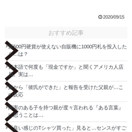
2020/09/15
おすすめ記事
新500円硬貨が使えない自販機に1000円札を投入した
ら…は？
日本語で何度も「現金ですか」と聞くアメリカ人店
員。実は…
娘から「彼氏ができた」と報告を受けた父親が…こ
の反応
障害のある子を持つ親が度々言われる『ある言葉』
に思うことは…
「良い感じのTシャツ買った」見ると…センスがすご