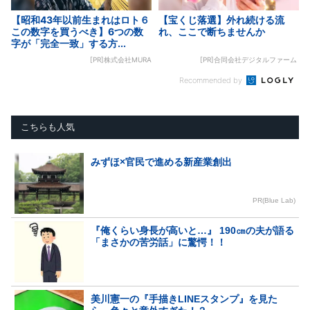
【昭和43年以前生まれはロト６
【宝くじ落選】外れ続ける流
この数字を買うべき】6つの数
れ、ここで断ちませんか
字が「完全一致」する方...
[PR]株式会社MURA
[PR]合同会社デジタルファーム
Recommended by
こちらも人気
みずほ×官民で進める新産業創出
PR(Blue Lab)
『俺くらい身長が高いと…』 190㎝の夫が語る
「まさかの苦労話」に驚愕！！
美川憲一の『手描きLINEスタンプ』を見た