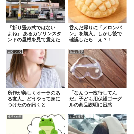
『折り畳み式ではない…
呑んだ帰りに「メロンパ
よね』 あるガソリンスタ
ン」を購入。しかし後で
ンドの屋根を見て震えた
確認したら…え？！
ためになる
生活と仕事
所作が美しくオーラのあ
「なんつー改行してん
る友人。どうやって身に
だ」子ども用保護ゴーグ
つけたのか訊くと
ルの商品説明に困惑
生活と仕事
お店＆接客