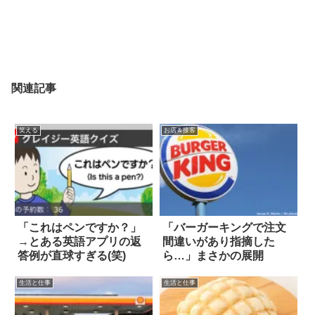
関連記事
笑える
お店＆接客
「これはペンですか？」
「バーガーキングで注文
→とある英語アプリの返
間違いがあり指摘した
答例が直球すぎる(笑)
ら…」まさかの展開
生活と仕事
生活と仕事