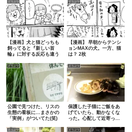
どうぶつ
どうぶつ
【漫画】犬と猫どっちも
【漫画】 早朝からテンシ
飼ってると『新しい首
ョンMAXの犬。一方、猫
輪』に対する反応も違う
は？ 2枚
どうぶつ
どうぶつ
公園で見つけた、リスの
保護した子猫にご飯をあ
生態の看板に…まさかの
げていたら、動かなくな
「実例」がついてた(笑)
った。心配して近寄って
みると…(笑)
どうぶつ
どうぶつ