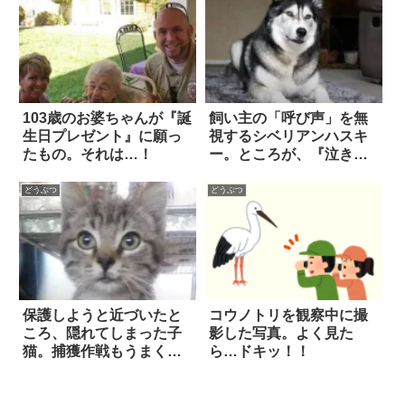
103歳のお婆ちゃんが『誕
飼い主の「呼び声」を無
生日プレゼント』に願っ
視するシベリアンハスキ
たもの。それは…！
ー。ところが、『泣き真
似』をした途端に…態度
がガラリと一変して！？
どうぶつ
どうぶつ
保護しようと近づいたと
コウノトリを観察中に撮
ころ、隠れてしまった子
影した写真。よく見た
猫。捕獲作戦もうまく行
ら…ドキッ！！
かず諦めかけていたら、
「思わぬ助っ人」が現れ