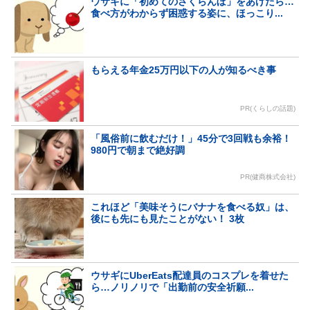
ウサギに「初めてのさくらんぼ」をあげたら…
食べ方がわからず困惑する姿に、ほっこり...
もらえる年金25万円以下の人が知るべき事
PR(くらしの話題)
「風俗前に飲むだけ！」45分で3回戦も余裕！
980円で朝まで絶好調
PR(健商株式会社)
これほど「美味そうにバナナを食べる奴」は、
後にも先にも見たことがない！ 3枚
ウサギにUberEats配達員のコスプレを着せた
ら…ノリノリで「出勤前の安全祈願...