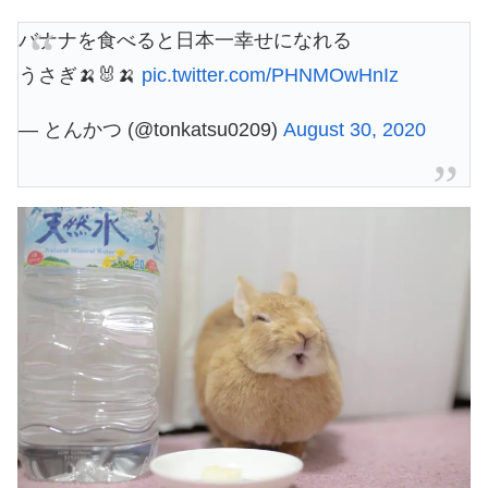
バナナを食べると日本一幸せになれる
うさぎ🍌🐰🍌
pic.twitter.com/PHNMOwHnIz
— とんかつ (@tonkatsu0209)
August 30, 2020