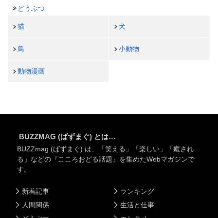
どうぶつ
猫
犬
鳥
小動物
動物漫画
BUZZMAG (ばずまぐ) とは…
BUZZmag (ばずまぐ) は、「笑える」「楽しい」「癒され
る」などの『こころおどる話題』を集めたWebマガジンで
す。
新着記事
ランキング
人間関係
生活と仕事