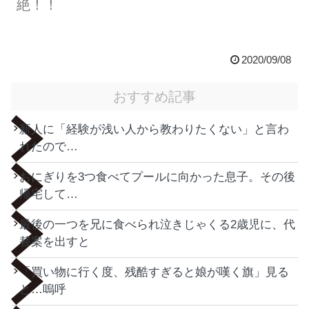
絶！！
2020/09/08
おすすめ記事
新人に「経験が浅い人から教わりたくない」と言わ
れたので…
おにぎりを3つ食べてプールに向かった息子。その後
帰宅して…
最後の一つを兄に食べられ泣きじゃくる2歳児に、代
替案を出すと
「買い物に行く度、残酷すぎると娘が嘆く旗」見る
と…嗚呼