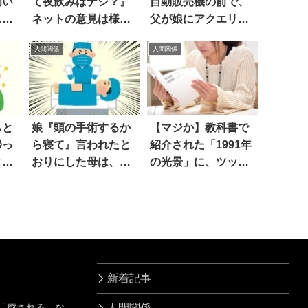
幼い
て夜飲みはナシ？』
自動販売機の前で、
スな
ネットの意見は様々
父が娘にアクエリア
に割れる
スを勧めたら…！
人間関係
人間関係
らと
娘『頭の手術するか
【マジか】教科書で
帰っ
ら寝て』言われたと
紹介された「1991年
と…
おりにした母は、ま
の光景」に、ツッコ
さかの診断結果を聞
ミの嵐！？
かされた
新着記事
」「癒される」な
人間関係