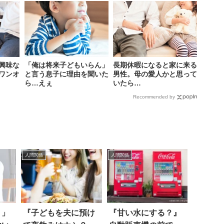
興味な
「俺は将来子どもいらん」
長期休暇になると家に来る
ワンオ
と言う息子に理由を聞いた
男性。母の愛人かと思って
ら…えぇ
いたら…
Recommended by
人間関係
人間関係
？」
『子どもを夫に預け
『甘い水にする？』