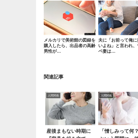
メルカリで美術館の図録を
夫に「お前って俺に
購入したら、出品者の高齢
いよね」と言われ、
男性が…
ペ妻は…
関連記事
人間関係
人間関係
産後まもない時期に
「憎しみって何