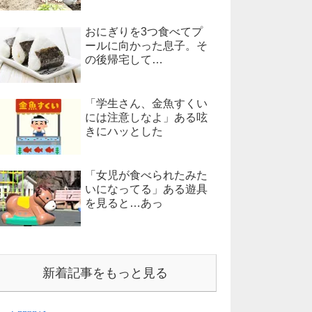
おにぎりを3つ食べてプ
ールに向かった息子。そ
の後帰宅して…
「学生さん、金魚すくい
には注意しなよ」ある呟
きにハッとした
「女児が食べられたみた
いになってる」ある遊具
を見ると…あっ
新着記事をもっと見る