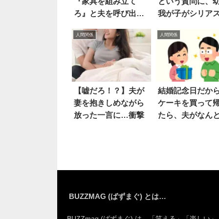
『家具を組み立て
という質問に、
ろ』と夫を呼び出す
我が子がシリア
義母。結果…
顔で…
人間関係
人間関係
【嘘だろ！？】夫が
結婚記念日だか
妻を抱きしめながら
ケーキを買って
放った一言に…衝撃
たら、夫がなん
BUZZMAG (ばずまぐ) とは…
BUZZmag (ばずまぐ) は、「笑える」「楽しい