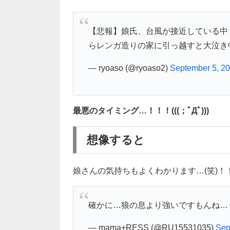
【悲報】娘氏、台風が接近している中
らレンガ造りの家に引っ越すと大泣き
— ryoaso (@ryoaso2)
September 5, 2
最悪のタイミング…！！！(((；ﾟДﾟ)))
想像すると
娘さんの気持ちもよくわかります…(笑)！
確かに…狼の息より強いですもんね…
— mama+RESS (@RU15531035)
Sep