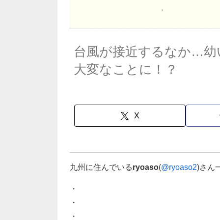
台風が接近するなか…幼
大変なことに！？
X
九州に住んでいる
ryoaso
(
@ryoaso2
)さん
・
・
・