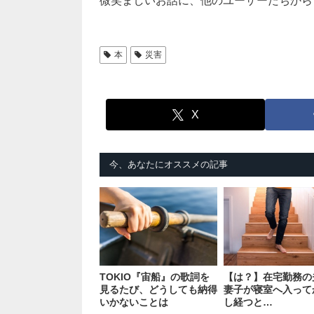
微笑ましいお話に、他のユーザーたちから
本
災害
X
今、あなたにオススメの記事
TOKIO『宙船』の歌詞を
【は？】在宅勤務の
見るたび、どうしても納得
妻子が寝室へ入って
いかないことは
し経つと…