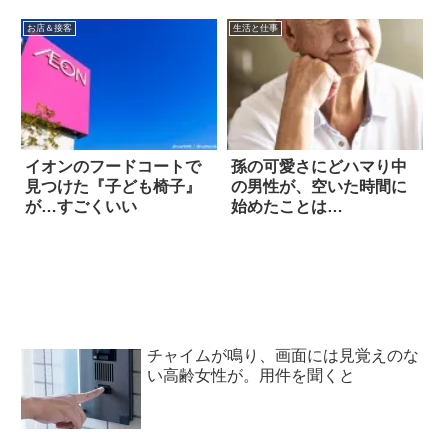
選
お店＆接客
生活と仕事
イオンのフードコートで
孫の可愛さにどハマり中
見つけた『子ども椅子』
の男性が、空いた時間に
が…すごくいい
始めたことは…
チャイムが鳴り、画面には見覚えのな
い高齢女性が。用件を聞くと