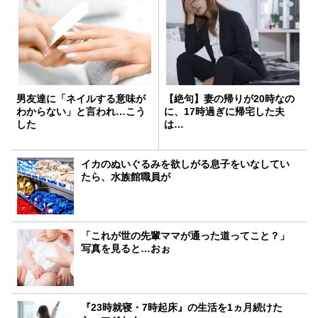
男友達に「ネイルする意味が
【絶句】妻の帰りが20時なの
わからない」と言われ…こう
に、17時過ぎに帰宅した夫
した
は…
イカのぬいぐるみを欲しがる息子をいなしてい
たら、水族館職員が
「これが世の先輩ママが通った道ってこと？」
写真を見ると…おぉ
『23時就寝・7時起床』の生活を1ヵ月続けた