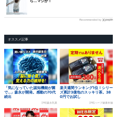
ら…マジか！
Recommended by
オススメ記事
「気になっていた認知機能が菌
楽天週間ランキング1位！シリー
で…」森永が開発。感動の70代
ズ累計3億包のスッキリ茶。38
続出
0円でお試し
[PR]森永乳業
[PR]ハーブ健康本舗