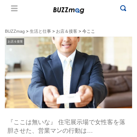
BUZZmag
>
生活と仕事
>
お店＆接客
> 今ここ
お店＆接客
『ここは無いな』 住宅展示場で女性客を落
胆させた、営業マンの行動は…