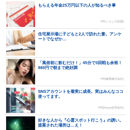
もらえる年金25万円以下の人が知るべき事
PR(くらしの話題)
住宅展示場に子どもと2人で訪れた妻。アンケ
ートでなぜか…
「風俗前に飲むだけ！」45分で3回戦も余裕！
980円で朝まで絶好調
PR(健商株式会社)
SNSアカウントを着実に成長。実はみんなココ
使ってます。
PR(Dreaw合同会社)
好きな人から『心霊スポット行こう』の誘い。
提案された場所は…え！