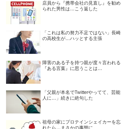
店員から『携帯会社の見直し』を勧め
られた男性は…こう返した
「これは私の努力不足ではない」長崎
の高校生が…ハッとする主張
障害のある子を持つ親が度々言われる
『ある言葉』に思うことは…
「父親が本名でTwitterやってて、芸能
人に…」続きに絶句した
祖母の家にプロテインシェイカーを忘
れたら…まさかの事態に