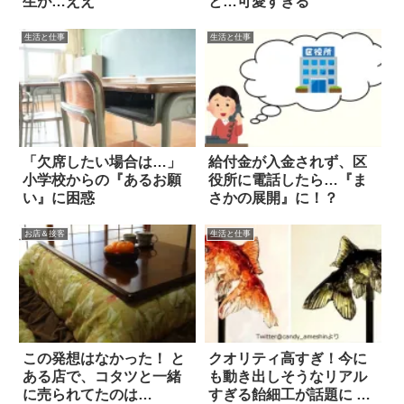
生が…ええ
と…可愛すぎる
生活と仕事
生活と仕事
「欠席したい場合は…」
給付金が入金されず、区
小学校からの『あるお願
役所に電話したら…『ま
い』に困惑
さかの展開』に！？
お店＆接客
生活と仕事
この発想はなかった！ と
クオリティ高すぎ！今に
ある店で、コタツと一緒
も動き出しそうなリアル
に売られてたのは…
すぎる飴細工が話題に 8