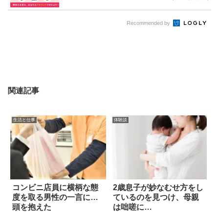
Recommended by
関連記事
生活と仕事
体験談
コンビニ店員に横柄な態
2歳息子が妙なむせ方をし
度を取る男性の一言に…
ているのを見つけ、母親
頭を抱えた
は咄嗟に…