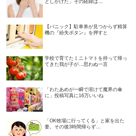
としかけた」その経緯は…
【パニック】駐車券が見つからず精算
機の『紛失ボタン』を押すと
学校で育てたミニトマトを持って帰っ
てきた我が子が…思わぬ一言
「わたあめが一瞬で溶けて魔界の傘
に」投稿写真に16万いいね
「OK牧場に行ってくる」と家を出た
妻。その後3時間帰らず…