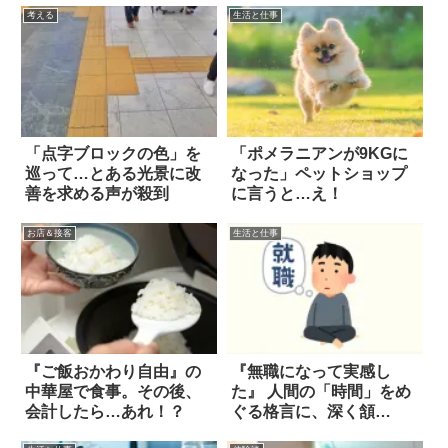
考える
生活と仕事
「点字ブロックの色」を
「ポメラニアンが9KGに
巡って…とある光景に改
なった」ペットショップ
善を求める声が殺到
に言うと…え！
お店＆接客
生活と仕事
『ご飯おかわり自由』の
『無職になって実感し
中華屋で食事。その後、
た』 人間の「時間」をめ
会計したら…あれ！？
ぐる格言に、深く頷
く！！