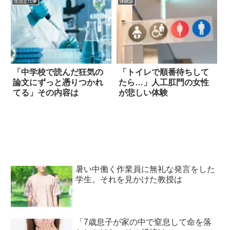
生活と仕事
体験談
「中学校で読んだ狂気の
「トイレで順番待ちして
論文にずっと憑りつかれ
たら…」人工肛門の女性
てる」その内容は
が悲しい体験
暑い中働く作業員に無礼な発言をした
学生。それを見かけた教授は
「7歳息子が家の中で窒息して命を落