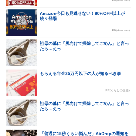
PR(Amazon)
Amazon今日も見逃せない！80%OFF以上が
続々登場
PR(Amazon)
祖母の墓に「尻向けて掃除してごめん」と言っ
たら…えっ
もらえる年金25万円以下の人が知るべき事
PR(くらしの話題)
祖母の墓に「尻向けて掃除してごめん」と言っ
たら…えっ
「普通に15秒くらい悩んだ」AirDropの通知を