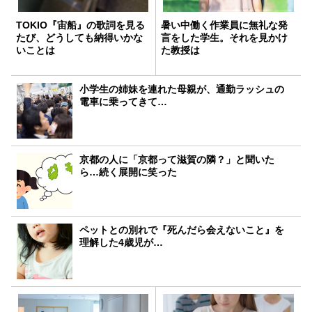
TOKIO『宙船』の歌詞を見る
暑い中働く作業員に無礼な発
たび、どうしても納得いかな
言をした学生。それを見かけ
いことは
た教授は
小学生の姉妹を連れた母親が、通勤ラッシュの
電車に乗ってきて…
京都の人に「京都って滋賀の隣？」と聞いた
ら…続く展開に笑った
ペットとの別れで『死んだら会えないこと』を
理解した4歳児が…