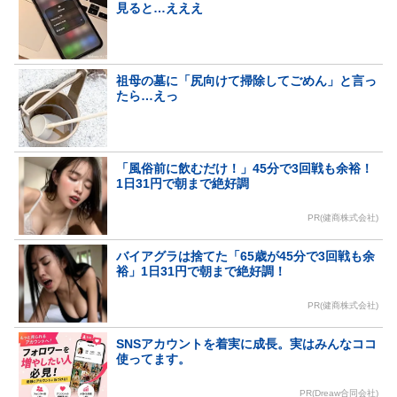
見ると…えええ
祖母の墓に「尻向けて掃除してごめん」と言っ
たら…えっ
「風俗前に飲むだけ！」45分で3回戦も余裕！
1日31円で朝まで絶好調
PR(健商株式会社)
バイアグラは捨てた「65歳が45分で3回戦も余
裕」1日31円で朝まで絶好調！
PR(健商株式会社)
SNSアカウントを着実に成長。実はみんなココ
使ってます。
PR(Dreaw合同会社)