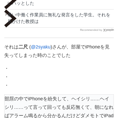
にハッとした
暑い中働く作業員に無礼な発言をした学生。それを
見かけた教授は
Recommended by
それは
二尺
(
@2syaku
)さんが、部屋でiPhoneを見
失ってしまった時のことでした
・
・
・
部屋の中でiPhoneを紛失して、ヘイシリ……ヘイ
シリ……って言って回っても反応無くて、朝になれ
ばアラーム鳴るから分かるんだけどダメモトでiPad