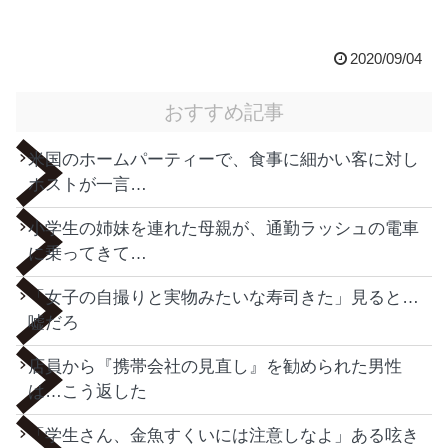
2020/09/04
おすすめ記事
米国のホームパーティーで、食事に細かい客に対し
ホストが一言…
小学生の姉妹を連れた母親が、通勤ラッシュの電車
に乗ってきて…
「女子の自撮りと実物みたいな寿司きた」見ると…
嘘だろ
店員から『携帯会社の見直し』を勧められた男性
は…こう返した
「学生さん、金魚すくいには注意しなよ」ある呟き