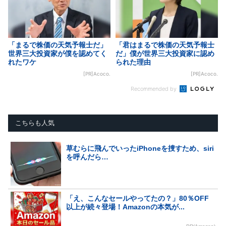
「まるで株価の天気予報士だ」
「君はまるで株価の天気予報士
世界三大投資家が僕を認めてく
だ」僕が世界三大投資家に認め
れたワケ
られた理由
[PR]Acoco.
[PR]Acoco.
Recommended by
こちらも人気
草むらに飛んでいったiPhoneを捜すため、siri
を呼んだら…
「え、こんなセールやってたの？」80％OFF
以上が続々登場！Amazonの本気が...