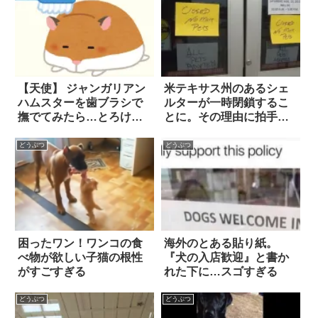
【天使】 ジャンガリアン
米テキサス州のあるシェ
ハムスターを歯ブラシで
ルターが一時閉鎖するこ
撫でてみたら…とろけた
とに。その理由に拍手喝
表情に思わず胸キュン！
采！
どうぶつ
どうぶつ
困ったワン！ワンコの食
海外のとある貼り紙。
べ物が欲しい子猫の根性
『犬の入店歓迎』と書か
がすごすぎる
れた下に…スゴすぎる
どうぶつ
どうぶつ