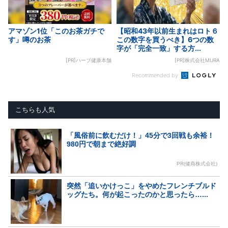
アマゾン1位「このお茶ガチで
【昭和43年以前生まれはロト６
す」噂のお茶
この数字を買うべき】6つの数
字が「完全一致」する方...
[PR]ハーブ健康本舗
[PR]株式会社MURA
Recommended by
こちらも人気
「風俗前に飲むだけ！」45分で3回戦も余裕！
980円で朝まで絶好調
PR(健商株式会社)
突然「追いかけっこ」をやめたフレンチブルド
ッグたち。何が起こったのかと思ったら…...