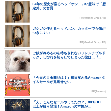
64年の歴史が宿るヘッドホン、いい意味で「想
定外」の音質
PR(Marshall Group AB)
ガシガシ使えるヘッドホン。カッターでも傷が
つきにくい
PR(Marshall Group AB)
ご飯が冷めるのを待ちきれないフレンチブルド
ッグ。しびれを切らしてしまった彼は…『...
「今日の目玉商品は？」毎日変わるAmazonタ
イムセールが見逃せない
PR(Amazon)
「え、こんなセールやってたの？」80％OFF
以上が続々登場！Amazonの本気が...