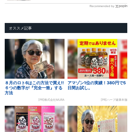
Recommended by
オススメ記事
８月のロト6はこの方法で買え!!
アマゾン1位の実績！380円で5
６つの数字が『完全一致』する
日間お試し。
方法
[PR]株式会社MURA
[PR]ハーブ健康本舗