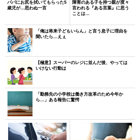
パパにお尻を拭いてもらった5
障害のある子を持つ親が度々
歳児が…思わぬ一言
言われる『ある言葉』に思う
ことは…
「俺は将来子どもいらん」と言う息子に理由を
聞いたら…えぇ
【極意】スーパーのレジに並んだ後、やっては
いけない行動は
「勤務先の小学校は働き方改革のため今年か
ら…」ある報告に驚愕