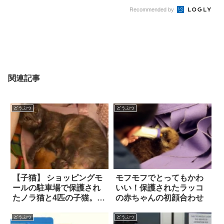
Recommended by
関連記事
どうぶつ
どうぶつ
【子猫】 ショッピングモ
モフモフでとってもかわ
ールの駐車場で保護され
いい！保護されたラッコ
たノラ猫と4匹の子猫。初
の赤ちゃんの初顔合わせ
めこそ怯えきっていた母
猫も、やがて心を開き…
どうぶつ
どうぶつ