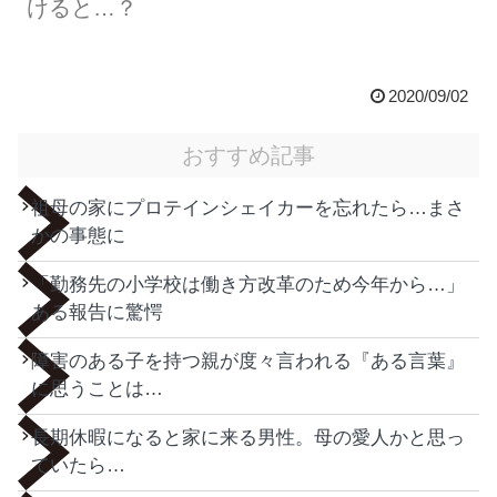
けると…？
2020/09/02
おすすめ記事
祖母の家にプロテインシェイカーを忘れたら…まさ
かの事態に
「勤務先の小学校は働き方改革のため今年から…」
ある報告に驚愕
障害のある子を持つ親が度々言われる『ある言葉』
に思うことは…
長期休暇になると家に来る男性。母の愛人かと思っ
ていたら…