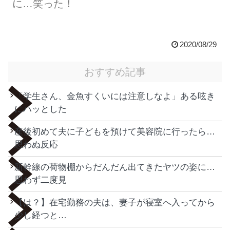
に…笑った！
2020/08/29
おすすめ記事
「学生さん、金魚すくいには注意しなよ」ある呟き
にハッとした
産後初めて夫に子どもを預けて美容院に行ったら…
思わぬ反応
新幹線の荷物棚からだんだん出てきたヤツの姿に…
思わず二度見
【は？】在宅勤務の夫は、妻子が寝室へ入ってから
少し経つと…