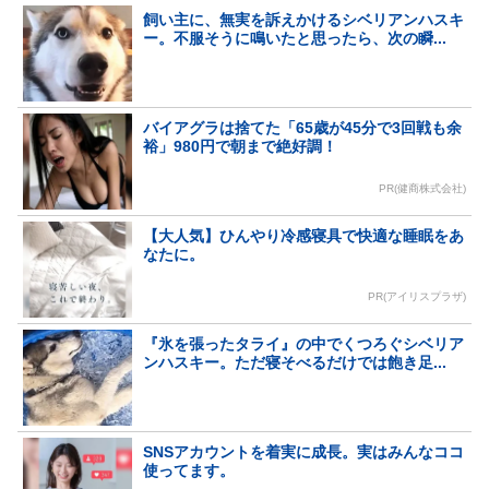
飼い主に、無実を訴えかけるシベリアンハスキ
ー。不服そうに鳴いたと思ったら、次の瞬...
バイアグラは捨てた「65歳が45分で3回戦も余
裕」980円で朝まで絶好調！
PR(健商株式会社)
【大人気】ひんやり冷感寝具で快適な睡眠をあ
なたに。
PR(アイリスプラザ)
『氷を張ったタライ』の中でくつろぐシベリア
ンハスキー。ただ寝そべるだけでは飽き足...
SNSアカウントを着実に成長。実はみんなココ
使ってます。