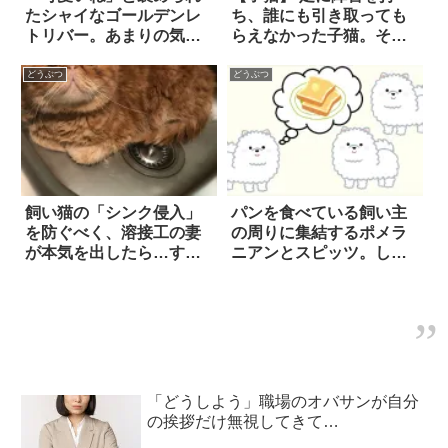
たシャイなゴールデンレ
ち、誰にも引き取っても
トリバー。あまりの気恥
らえなかった子猫。それ
ずかしさに、思わ
でも健気に待ち続けた彼
ず…！？
は、やがて優しい家族を
どうぶつ
どうぶつ
見つけた！
飼い猫の「シンク侵入」
パンを食べている飼い主
を防ぐべく、溶接工の妻
の周りに集結するポメラ
が本気を出したら…すげ
ニアンとスピッツ。しか
え！！
し、食べ終わると…！？
「どうしよう」職場のオバサンが自分
の挨拶だけ無視してきて…