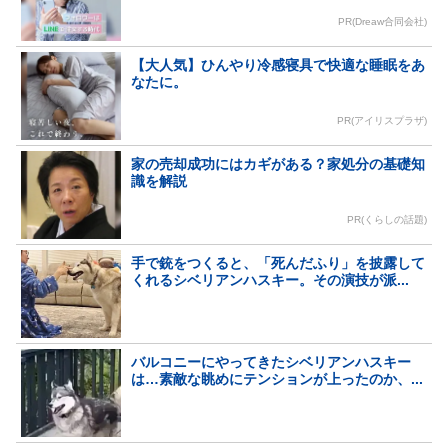
PR(Dreaw合同会社)
【大人気】ひんやり冷感寝具で快適な睡眠をあ
なたに。
PR(アイリスプラザ)
家の売却成功にはカギがある？家処分の基礎知
識を解説
PR(くらしの話題)
手で銃をつくると、「死んだふり」を披露して
くれるシベリアンハスキー。その演技が派...
バルコニーにやってきたシベリアンハスキー
は…素敵な眺めにテンションが上ったのか、...