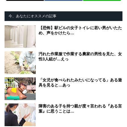
今、あなたにオススメの記事
【恐怖】駅ビルの女子トイレに若い男がいたた
め、声をかけたら…
汚れた作業服で作業する農家の男性を見た、女
性3人組が…えっ
「女児が食べられたみたいになってる」ある遊
具を見ると…あっ
障害のある子を持つ親が度々言われる『ある言
葉』に思うことは…