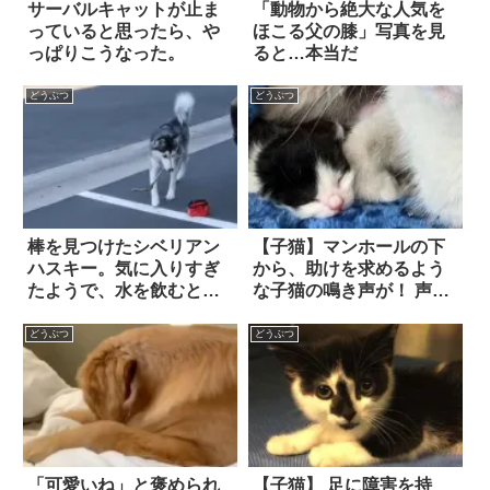
サーバルキャットが止ま
「動物から絶大な人気を
っていると思ったら、や
ほこる父の膝」写真を見
っぱりこうなった。
ると…本当だ
どうぶつ
どうぶつ
棒を見つけたシベリアン
【子猫】マンホールの下
ハスキー。気に入りすぎ
から、助けを求めるよう
たようで、水を飲むとき
な子猫の鳴き声が！ 声の
に…こうなっちゃう！
主を探しに中へ入ると、
猫の家族が見つかり…
どうぶつ
どうぶつ
「可愛いね」と褒められ
【子猫】 足に障害を持