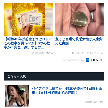
【昭和43年以前生まれはロト６
宝くじ当選で貧乏女性が人生変
この数字を買うべき】6つの数
えた実話
字が「完全一致」する方...
[PR]株式会社MURA
[PR]合同会社デジタルファーム
Recommended by
こちらも人気
バイアグラは捨てた「65歳が45分で3回戦も余
裕」1日31円で朝まで絶好調！
PR(健商株式会社)