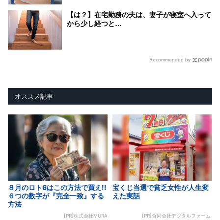
【は？】在宅勤務の夫は、妻子が寝室へ入って
から少し経つと…
Recommended by
オススメ記事
８月のロト6はこの方法で買え!!
宝くじ当選で貧乏女性が人生変
６つの数字が『完全一致』する
えた実話
方法
[PR]株式会社MURA
[PR]合同会社デジタルファーム