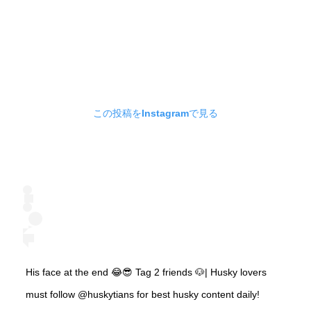
この投稿をInstagramで見る
His face at the end 😂😎 Tag 2 friends 🐶| Husky lovers
must follow @huskytians for best husky content daily!