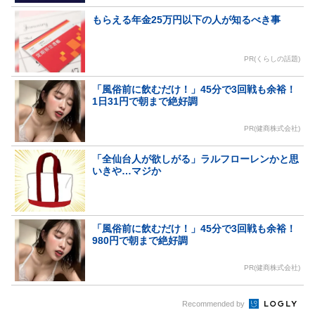
もらえる年金25万円以下の人が知るべき事
PR(くらしの話題)
「風俗前に飲むだけ！」45分で3回戦も余裕！
1日31円で朝まで絶好調
PR(健商株式会社)
「全仙台人が欲しがる」ラルフローレンかと思
いきや…マジか
「風俗前に飲むだけ！」45分で3回戦も余裕！
980円で朝まで絶好調
PR(健商株式会社)
Recommended by