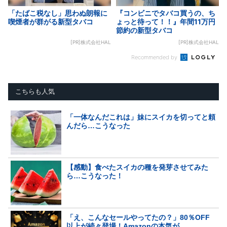
「たばこ税なし」思わぬ朗報に
『コンビニでタバコ買うの、ち
喫煙者が群がる新型タバコ
ょっと待って！！』年間11万円
節約の新型タバコ
[PR]株式会社HAL
[PR]株式会社HAL
Recommended by
こちらも人気
「一体なんだこれは」妹にスイカを切ってと頼
んだら…こうなった
【感動】食べたスイカの種を発芽させてみた
ら…こうなった！
「え、こんなセールやってたの？」80％OFF
以上が続々登場！Amazonの本気が...