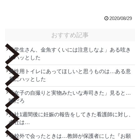
2020/08/29
おすすめ記事
「学生さん、金魚すくいには注意しなよ」ある呟き
にハッとした
男性用トイレにあってほしいと思うものは…ある意
見にハッとした
「女子の自撮りと実物みたいな寿司きた」見ると…
嘘だろ
入社1週間後に妊娠の報告をしてきた看護師に対し、
会社は…
学校外で会ったときは…教師が保護者にした『お願