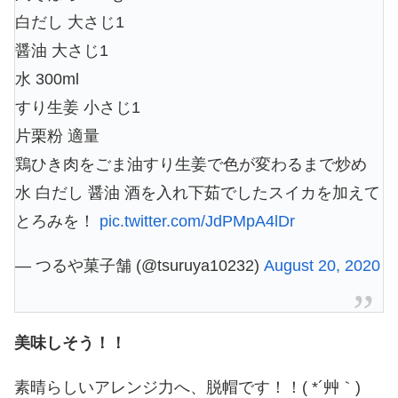
白だし 大さじ1
醤油 大さじ1
水 300ml
すり生姜 小さじ1
片栗粉 適量
鶏ひき肉をごま油すり生姜で色が変わるまで炒め
水 白だし 醤油 酒を入れ下茹でしたスイカを加えて
とろみを！
pic.twitter.com/JdPMpA4lDr
— つるや菓子舗 (@tsuruya10232)
August 20, 2020
美味しそう！！
素晴らしいアレンジ力へ、脱帽です！！( *´艸｀)