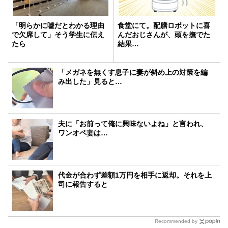
「明らかに嘘だとわかる理由
食堂にて。配膳ロボットに喜
で欠席して」そう学生に伝え
んだおじさんが、頭を撫でた
たら
結果…
「メガネを無くす息子に妻が斜め上の対策を編
み出した」見ると…
夫に「お前って俺に興味ないよね」と言われ、
ワンオペ妻は…
代金が合わず差額1万円を相手に返却。それを上
司に報告すると
Recommended by