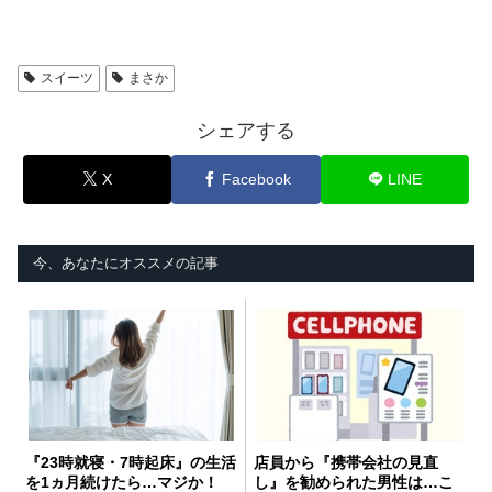
スイーツ
まさか
シェアする
X
Facebook
LINE
今、あなたにオススメの記事
『23時就寝・7時起床』の生活
店員から『携帯会社の見直
を1ヵ月続けたら…マジか！
し』を勧められた男性は…こ