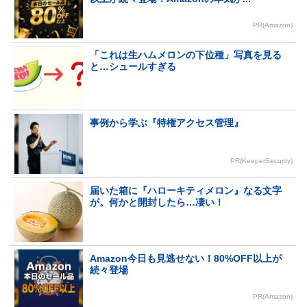
PR(Amazon)
「これは生ハムメロンの下位種」写真を見る
と…シュールすぎる
事例から学ぶ『特権アクセス管理』
PR(KeeperSecurity)
届いた箱に『ハローキティメロン』なる文字
が。何かと開封したら…凄い！
Amazon今日も見逃せない！80%OFF以上が
続々登場
PR(Amazon)