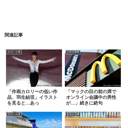
関連記事
生活と仕事
お店＆接客
「作画カロリーの低い作
「マックの目の前の席で
品、羽生結弦」イラスト
オンライン会議中の男性
を見ると…あっ
が…」続きに絶句
生活と仕事
生活と仕事