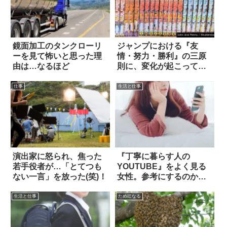
鏡面加工のタンクローリ
ジャンプにおける『友
ーを見て怖いと思った理
情・努力・勝利』の三原
由は…なるほど
則に、変化が起こってい
る？
仕事
生活と仕事
演出家に怒られ、焦った
『丁寧に暮らす人の
若手役者が…「とてつも
YOUTUBE』をよく見る
ない一言」を放った(笑)！
女性。参考にするのかと
思いきや
生活と仕事
ためになる