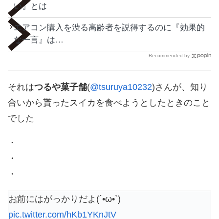
い』とは
エアコン購入を渋る高齢者を説得するのに『効果的
な一言』は…
Recommended by
それは
つるや菓子舗
(
@tsuruya10232
)さんが、知り
合いから貰ったスイカを食べようとしたときのこと
でした
・
・
・
お前にはがっかりだよ(´•ω•`)
pic.twitter.com/hKb1YKnJtV