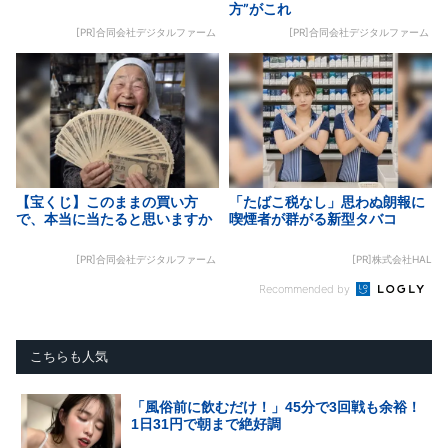
方”がこれ
[PR]合同会社デジタルファーム
[PR]合同会社デジタルファーム
【宝くじ】このままの買い方
「たばこ税なし」思わぬ朗報に
で、本当に当たると思いますか
喫煙者が群がる新型タバコ
[PR]合同会社デジタルファーム
[PR]株式会社HAL
Recommended by
こちらも人気
「風俗前に飲むだけ！」45分で3回戦も余裕！
1日31円で朝まで絶好調