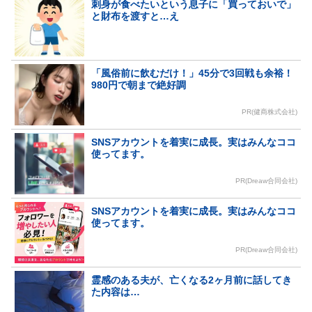
刺身が食べたいという息子に「買っておいで」
と財布を渡すと…え
「風俗前に飲むだけ！」45分で3回戦も余裕！
980円で朝まで絶好調
PR(健商株式会社)
SNSアカウントを着実に成長。実はみんなココ
使ってます。
PR(Dreaw合同会社)
SNSアカウントを着実に成長。実はみんなココ
使ってます。
PR(Dreaw合同会社)
霊感のある夫が、亡くなる2ヶ月前に話してき
た内容は…