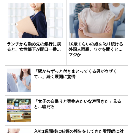
ランチから勤め先の銀行に戻
16歳くらいの娘を叱り続ける
ると、女性部下が開口一番…
外国人両親。ワケを聞くと…
マジか
「駅からずっと付きまとってくる男がウザく
て…」続く展開に驚愕
「女子の自撮りと実物みたいな寿司きた」見る
と…嘘だろ
入社1週間後に妊娠の報告をしてきた看護師に対