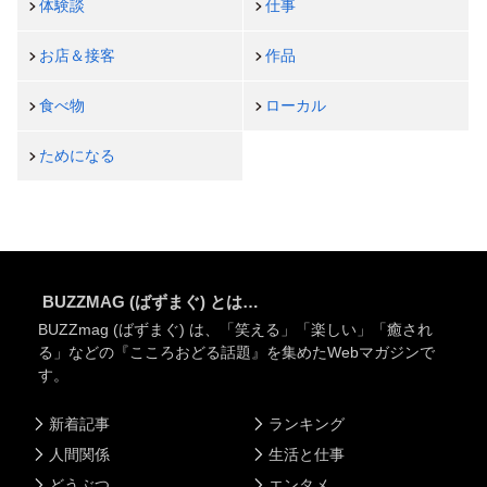
体験談
仕事
お店＆接客
作品
食べ物
ローカル
ためになる
BUZZMAG (ばずまぐ) とは…
BUZZmag (ばずまぐ) は、「笑える」「楽しい」「癒され
る」などの『こころおどる話題』を集めたWebマガジンで
す。
新着記事
ランキング
人間関係
生活と仕事
どうぶつ
エンタメ