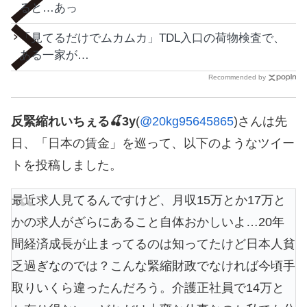
ると…あっ
「見てるだけでムカムカ」TDL入口の荷物検査で、
ある一家が…
Recommended by
反緊縮れいちぇる🍒3y
(
@20kg95645865
)さんは先
日、「日本の賃金」を巡って、以下のようなツイー
トを投稿しました。
最近求人見てるんですけど、月収15万とか17万と
かの求人がざらにあること自体おかしいよ…20年
間経済成長が止まってるのは知ってたけど日本人貧
乏過ぎなのでは？こんな緊縮財政でなければ今頃手
取りいくら違ったんだろう。介護正社員で14万と