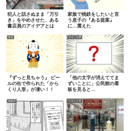
犯人と話さぬまま「万引
家族で桃鉄をしたいと言
き」をやめさせた、ある
う息子の『ある提案』
書店員のアイデアとは
に…震えた
作品
生活と仕事
『ずっと見ちゃう』 ビー
「他の文字が消えててま
ルの缶で作られた「から
ずいことに」公民館の看
くり人形」が凄い！！
板を見ると…
体験談
生活と仕事