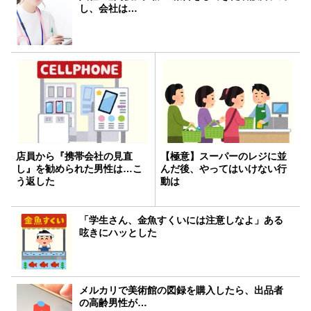
し、会社は…
店員から『携帯会社の見直
【極意】スーパーのレジに並
し』を勧められた男性は…こ
んだ後、やってはいけない行
う返した
動は
「学生さん、金魚すくいには注意しなよ」ある
呟きにハッとした
メルカリで美術館の図録を購入したら、出品者
の高齢男性が…