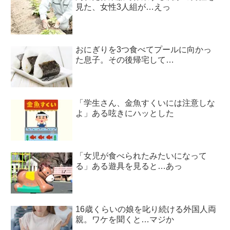
見た、女性3人組が…えっ
おにぎりを3つ食べてプールに向かっ
た息子。その後帰宅して…
「学生さん、金魚すくいには注意しな
よ」ある呟きにハッとした
「女児が食べられたみたいになって
る」ある遊具を見ると…あっ
16歳くらいの娘を叱り続ける外国人両
親。ワケを聞くと…マジか