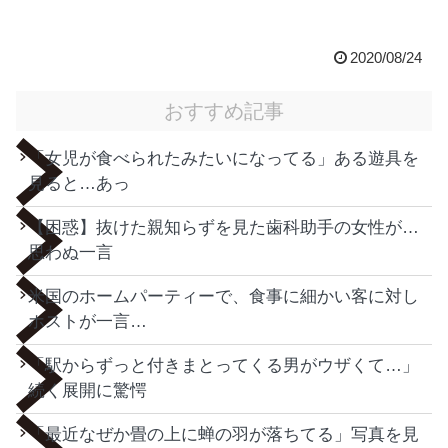
2020/08/24
おすすめ記事
「女児が食べられたみたいになってる」ある遊具を
見ると…あっ
【困惑】抜けた親知らずを見た歯科助手の女性が…
思わぬ一言
米国のホームパーティーで、食事に細かい客に対し
ホストが一言…
「駅からずっと付きまとってくる男がウザくて…」
続く展開に驚愕
「最近なぜか畳の上に蝉の羽が落ちてる」写真を見