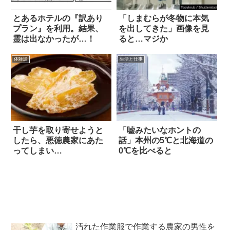
とあるホテルの『訳あり
「しまむらが冬物に本気
プラン』を利用。結果、
を出してきた」画像を見
霊は出なかったが…！
ると…マジか
体験談
生活と仕事
干し芋を取り寄せようと
「嘘みたいなホントの
したら、悪徳農家にあた
話」本州の5℃と北海道の
ってしまい…
0℃を比べると
汚れた作業服で作業する農家の男性を