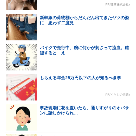
PR(健商株式会社)
新幹線の荷物棚からだんだん出てきたヤツの姿
に…思わず二度見
バイクで走行中、腕に何かが刺さって流血。確
認すると…え
もらえる年金25万円以下の人が知るべき事
PR(くらしの話題)
事故現場に花を置いたら、通りすがりのオバサ
ンに話しかけられ…