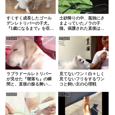
すくすく成長したゴール
土砂降りの中、孤独にさ
デンレトリバーの子犬。
まよっていたノラの子
『1歳になるまで』を収め
猫。保護された直後は警
た動画に…癒される！！
戒していたものの、数時
間もたつと…！？
どうぶつ
どうぶつ
ラブラドールレトリバー
見てないワン！白々しく
が見せた『寝落ち』の瞬
見てないフリをするワン
間と、直後の振る舞い
コと飼い主の心理戦
に…思わず笑った！！
どうぶつ
どうぶつ