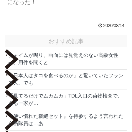
になった！
2020/08/14
おすすめ記事
チャイムが鳴り、画面には見覚えのない高齢女性
が。用件を聞くと
「日本人はタコを食べるのか」と驚いていたフラン
ス人。でも
「見てるだけでムカムカ」TDL入口の荷物検査で、
ある一家が…
『使い慣れた裁縫セット』を持参するよう言われた
自衛隊員は…あ