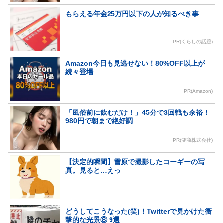
もらえる年金25万円以下の人が知るべき事
PR(くらしの話題)
Amazon今日も見逃せない！80%OFF以上が
続々登場
PR(Amazon)
「風俗前に飲むだけ！」45分で3回戦も余裕！
980円で朝まで絶好調
PR(健商株式会社)
【決定的瞬間】雪原で撮影したコーギーの写
真。見ると…えっ
どうしてこうなった(笑)！Twitterで見かけた衝
撃的な光景⑧ 9選