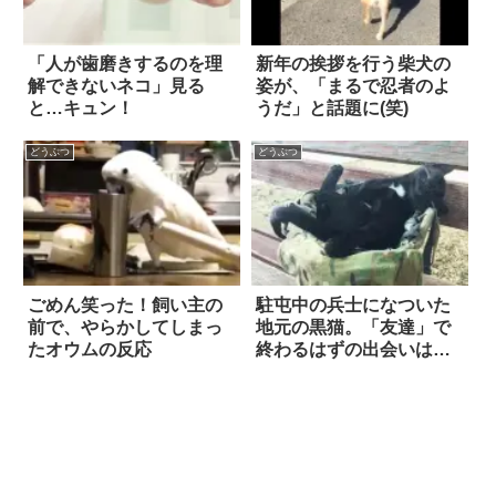
「人が歯磨きするのを理
新年の挨拶を行う柴犬の
解できないネコ」見る
姿が、「まるで忍者のよ
と…キュン！
うだ」と話題に(笑)
どうぶつ
どうぶつ
ごめん笑った！飼い主の
駐屯中の兵士になついた
前で、やらかしてしまっ
地元の黒猫。「友達」で
たオウムの反応
終わるはずの出会いは、
やがて…