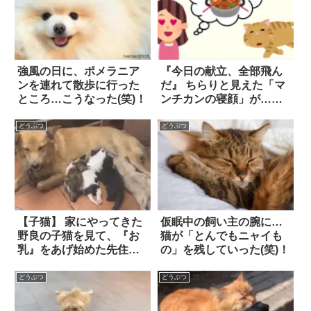
強風の日に、ポメラニア
『今日の献立、全部飛ん
ンを連れて散歩に行った
だ』 ちらりと見えた「マ
ところ…こうなった(笑)！
ンチカンの寝顔」が…破
壊力バツグンすぎて、何
も手につかない！！
どうぶつ
どうぶつ
【子猫】 家にやってきた
仮眠中の飼い主の腕に…
野良の子猫を見て、『お
猫が「とんでもニャイも
乳』をあげ始めた先住
の」を残していった(笑)！
犬。種族を超えた愛情に
ホッコリ！！
どうぶつ
どうぶつ