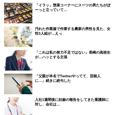
「イラッ」惣菜コーナーにスーツの男たちがぼ
ーっと立っていて…
汚れた作業服で作業する農家の男性を見た、女
性3人組が…えっ
「これは私の努力不足ではない」長崎の高校生
が…ハッとする主張
「父親が本名でTwitterやってて、芸能人
に…」続きに絶句した
入社1週間後に妊娠の報告をしてきた看護師に
対し、会社は…