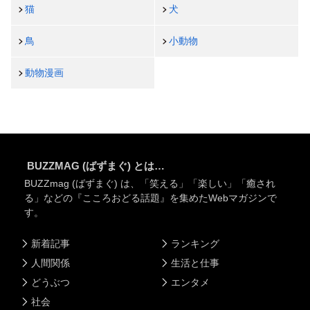
猫
犬
鳥
小動物
動物漫画
BUZZMAG (ばずまぐ) とは…
BUZZmag (ばずまぐ) は、「笑える」「楽しい」「癒され
る」などの『こころおどる話題』を集めたWebマガジンで
す。
新着記事
ランキング
人間関係
生活と仕事
どうぶつ
エンタメ
社会