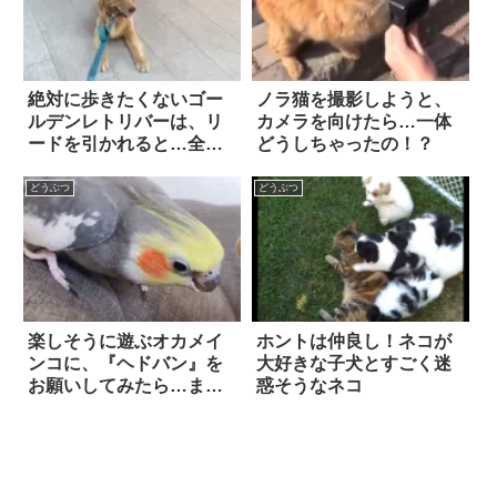
絶対に歩きたくないゴー
ノラ猫を撮影しようと、
ルデンレトリバーは、リ
カメラを向けたら…一体
ードを引かれると…全身
どうしちゃったの！？
全霊の『拒否』に出
た！？
どうぶつ
どうぶつ
楽しそうに遊ぶオカメイ
ホントは仲良し！ネコが
ンコに、『ヘドバン』を
大好きな子犬とすごく迷
お願いしてみたら…まさ
惑そうなネコ
かの反応に思わず吹い
た！