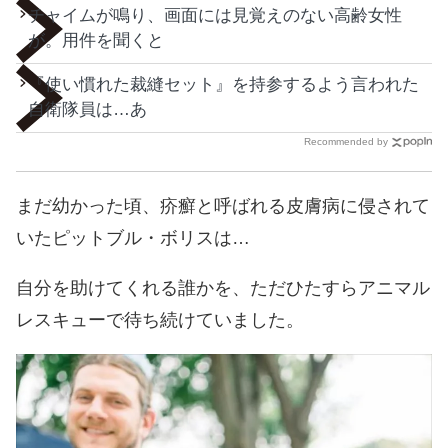
チャイムが鳴り、画面には見覚えのない高齢女性
が。用件を聞くと
『使い慣れた裁縫セット』を持参するよう言われた
自衛隊員は…あ
Recommended by
まだ幼かった頃、疥癬と呼ばれる皮膚病に侵されて
いたピットブル・ボリスは…
自分を助けてくれる誰かを、ただひたすらアニマル
レスキューで待ち続けていました。