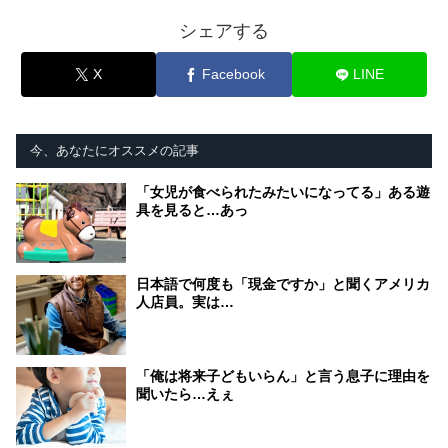
シェアする
X
Facebook
LINE
今、あなたにオススメの記事
「女児が食べられたみたいになってる」ある遊
具を見ると…あっ
日本語で何度も「現金ですか」と聞くアメリカ
人店員。実は…
「俺は将来子どもいらん」と言う息子に理由を
聞いたら…えぇ