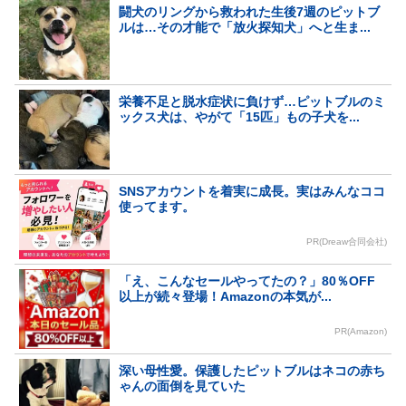
闘犬のリングから救われた生後7週のピットブ
ルは…その才能で「放火探知犬」へと生ま...
栄養不足と脱水症状に負けず…ピットブルのミ
ックス犬は、やがて「15匹」もの子犬を...
SNSアカウントを着実に成長。実はみんなココ
使ってます。
PR(Dreaw合同会社)
「え、こんなセールやってたの？」80％OFF
以上が続々登場！Amazonの本気が...
PR(Amazon)
深い母性愛。保護したピットブルはネコの赤ち
ゃんの面倒を見ていた