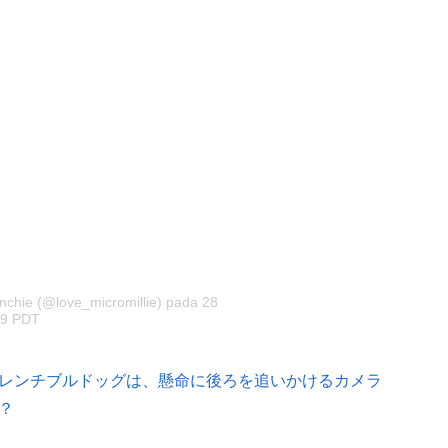
nchie (@love_micromillie)
pada
28
19 PDT
レンチブルドッグは、懸命に後ろを追いかけるカメラ
？