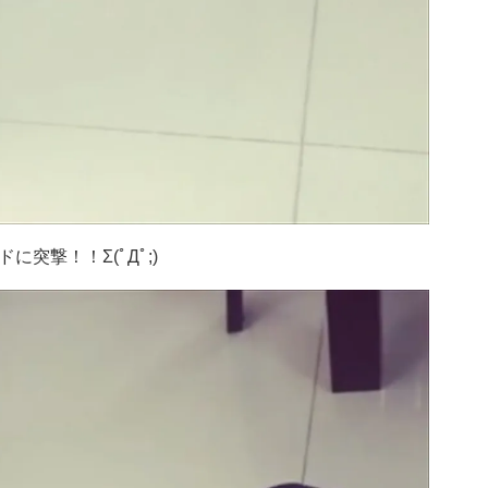
突撃！！Σ(ﾟДﾟ;)