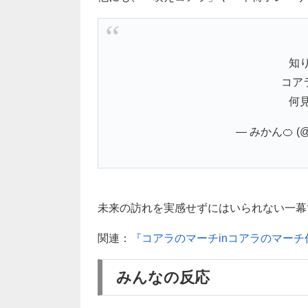
知
コア
何
— みかん🍊 (@
未来の訪れを実感せずにはいられない一幕です
関連：
『コアラのマーチinコアラのマーチ
みんなの反応