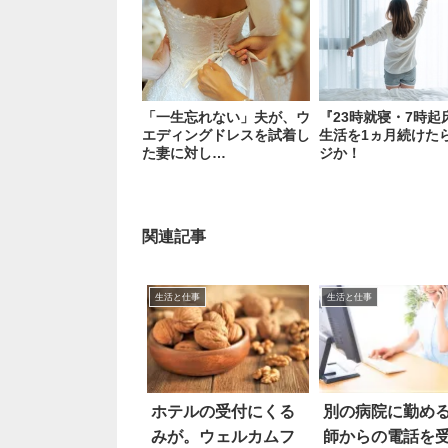
「一生忘れない」夫が、ウ
『23時就寝・7時起
エディングドレスを試着し
生活を1ヵ月続けた
た妻に対し…
ジか！
関連記事
生活と仕事
生活と仕事
ホテルの受付にくる
別の病院に勤め
みが。ウェルカムフ
師からの電話を