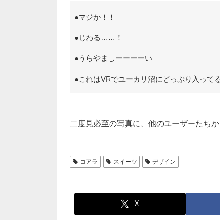
●マジか！！
●じわる……！
●うらやましーーーーい
●これはVRでユーカリ沼にどっぷり入って
二度見必至の写真に、他のユーザーたちか
コアラ
スイーツ
デザイン
X