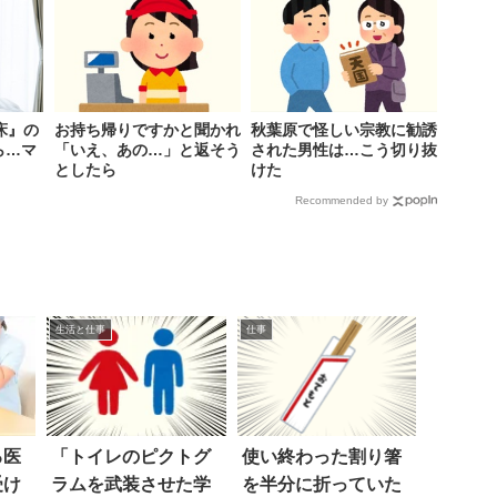
床』の
お持ち帰りですかと聞かれ
秋葉原で怪しい宗教に勧誘
ら…マ
「いえ、あの…」と返そう
された男性は…こう切り抜
としたら
けた
Recommended by
生活と仕事
仕事
る医
「トイレのピクトグ
使い終わった割り箸
受け
ラムを武装させた学
を半分に折っていた