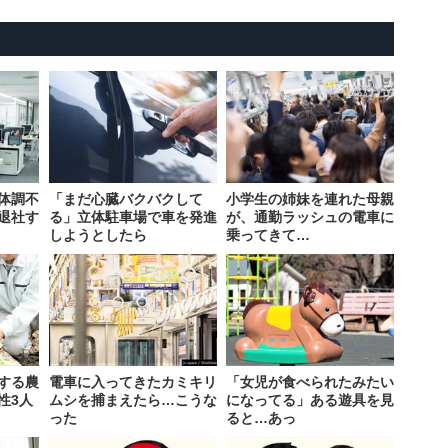
体調不
「まだ心臓バクバクして
小学生の姉妹を連れた母親
退社す
る」立体駐車場で車を発進
が、通勤ラッシュの電車に
しようとしたら
乗ってきて…
する農
電車に入ってきたカミキリ
「女児が食べられたみたい
性3人
ムシを捕まえたら…こうな
になってる」ある遊具を見
った
ると…あっ