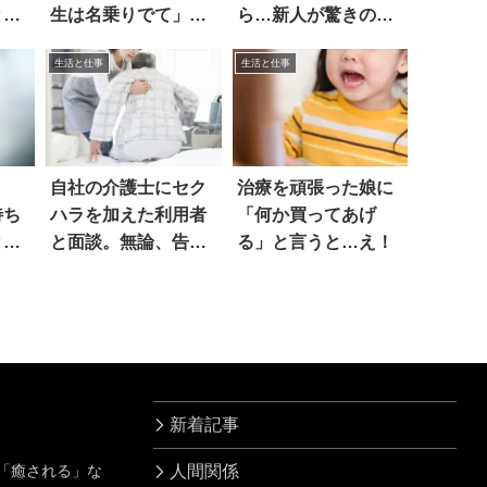
と…
生は名乗りでて」見
ら…新人が驚きの訴
ると
え
生活と仕事
生活と仕事
自社の介護士にセク
治療を頑張った娘に
待ち
ハラを加えた利用者
「何か買ってあげ
と連
と面談。無論、告げ
る」と言うと…え！
た言葉は…
新着記事
」「癒される」な
人間関係