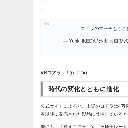
・
・
コアラのマーチもここ
— Yuhki IKEDA / 池田 友樹(My
VRコアラ…！∑(°口°๑)
時代の変化とともに進化
公式サイトによると、上記のコアラは4万件
春以降に発売された製品に登場していると
他にも、「映えコアラ」や「車椅子レーサ