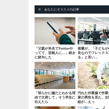
今、あなたにオススメの記事
「父親が本名でTwitterや
後輩が、「子どもが
ってて、芸能人に…」続き
良なのでフレックス
に絶句した
る」と言い…
「明らかに嘘だとわかる理
汚れた作業服で作業
由で欠席して」そう学生に
家の男性を見た、女
伝えたら
組が…えっ