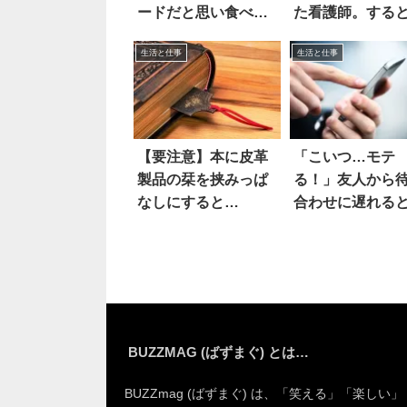
ードだと思い食べて
た看護師。する
いたら
えぇ
生活と仕事
生活と仕事
【要注意】本に皮革
「こいつ…モテ
製品の栞を挟みっぱ
る！」友人から
なしにすると…
合わせに遅れる
絡が来て
BUZZMAG (ばずまぐ) とは…
BUZZmag (ばずまぐ) は、「笑える」「楽しい