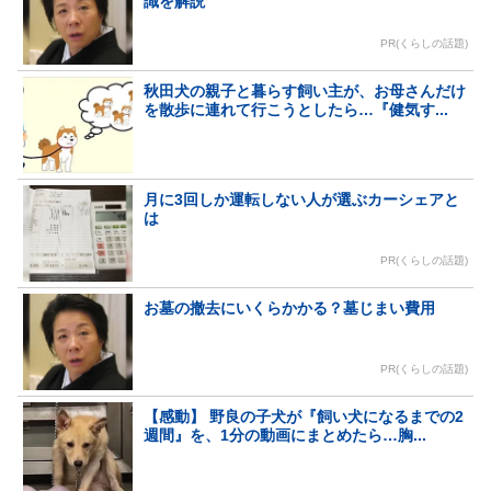
識を解説
PR(くらしの話題)
秋田犬の親子と暮らす飼い主が、お母さんだけ
を散歩に連れて行こうとしたら…『健気す...
月に3回しか運転しない人が選ぶカーシェアと
は
PR(くらしの話題)
お墓の撤去にいくらかかる？墓じまい費用
PR(くらしの話題)
【感動】 野良の子犬が『飼い犬になるまでの2
週間』を、1分の動画にまとめたら…胸...