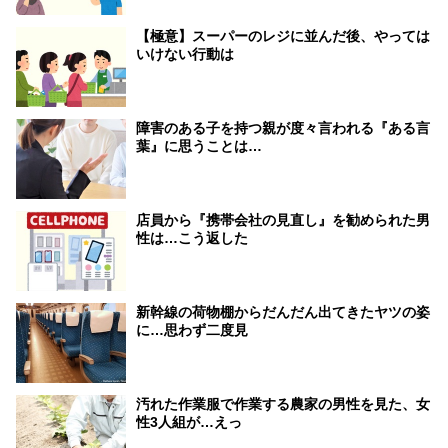
【極意】スーパーのレジに並んだ後、やっては
いけない行動は
障害のある子を持つ親が度々言われる『ある言
葉』に思うことは…
店員から『携帯会社の見直し』を勧められた男
性は…こう返した
新幹線の荷物棚からだんだん出てきたヤツの姿
に…思わず二度見
汚れた作業服で作業する農家の男性を見た、女
性3人組が…えっ