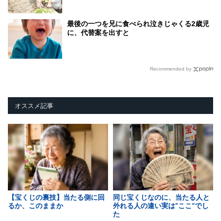
最後の一つを兄に食べられ泣きじゃくる2歳児
に、代替案を出すと
Recommended by
オススメ記事
【宝くじの裏技】当たる側に回
同じ宝くじなのに、当たる人と
るか、このままか
外れる人の違い実は“ここ”でし
た