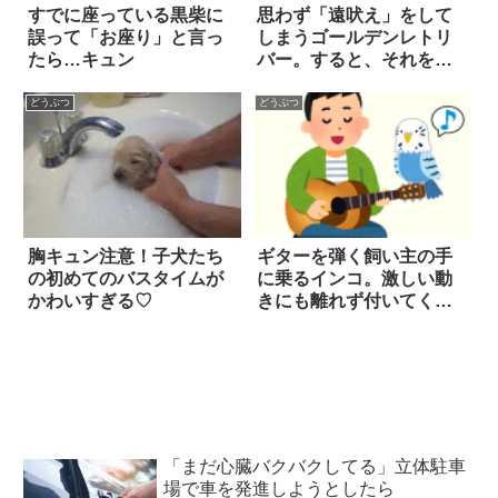
すでに座っている黒柴に
思わず「遠吠え」をして
誤って「お座り」と言っ
しまうゴールデンレトリ
たら…キュン
バー。すると、それを聞
いていた母犬が…？！
どうぶつ
どうぶつ
胸キュン注意！子犬たち
ギターを弾く飼い主の手
の初めてのバスタイムが
に乗るインコ。激しい動
かわいすぎる♡
きにも離れず付いてくる
どころか…超ノリノ
リ！？
「まだ心臓バクバクしてる」立体駐車
場で車を発進しようとしたら