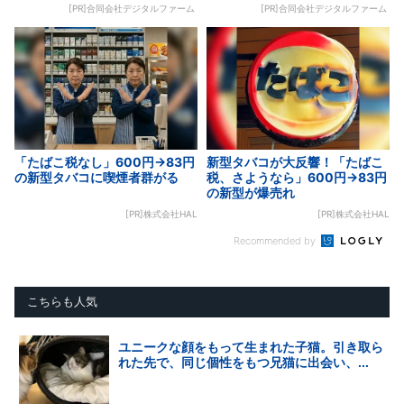
[PR]合同会社デジタルファーム
[PR]合同会社デジタルファーム
「たばこ税なし」600円→83円
新型タバコが大反響！「たばこ
の新型タバコに喫煙者群がる
税、さようなら」600円→83円
の新型が爆売れ
[PR]株式会社HAL
[PR]株式会社HAL
Recommended by
こちらも人気
ユニークな顔をもって生まれた子猫。引き取ら
れた先で、同じ個性をもつ兄猫に出会い、...