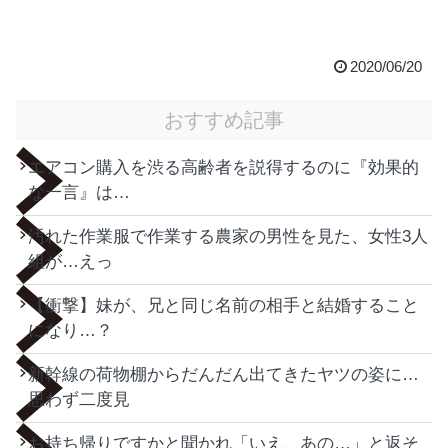
2020/06/20
おすすめ記事
エアコン購入を渋る高齢者を説得するのに『効果的
な一言』は…
汚れた作業服で作業する農家の男性を見た、女性3人
組が…えっ
【衝撃】妹が、兄と同じ名前の相手と結婚すること
になり…？
新幹線の荷物棚からだんだん出てきたヤツの姿に…
思わず二度見
お持ち帰りですかと聞かれ「いえ、あの…」と返そ