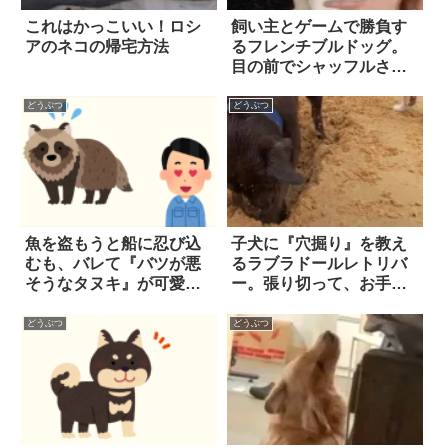
これはかっこいい！ロシ
飼い主とゲームで勝負す
アのネコの帰宅方法
るフレンチブルドッグ。
目の前でシャッフルされ
た「サイコロ入りカッ
プ」を、果たして当てら
どうぶつ
どうぶつ
れるか…！？
魚を盗もうと船に忍び込
子犬に『穴掘り』を教え
むも、バレて『バツが悪
るラブラドールレトリバ
そうなタヌキ』が可愛
ー。張り切って、お手本
い！
を見せようとしたら…？
どうぶつ
どうぶつ