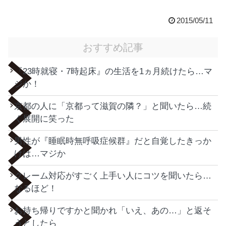
2015/05/11
おすすめ記事
『23時就寝・7時起床』の生活を1ヵ月続けたら…マ
ジか！
京都の人に「京都って滋賀の隣？」と聞いたら…続
く展開に笑った
男性が『睡眠時無呼吸症候群』だと自覚したきっか
けは…マジか
クレーム対応がすごく上手い人にコツを聞いたら…
なるほど！
お持ち帰りですかと聞かれ「いえ、あの…」と返そ
うとしたら