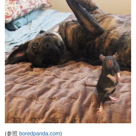
(参照
boredpanda.com
)