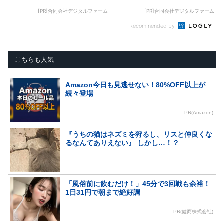
[PR]合同会社デジタルファーム
[PR]合同会社デジタルファーム
Recommended by
こちらも人気
Amazon今日も見逃せない！80%OFF以上が
続々登場
PR(Amazon)
『うちの猫はネズミを狩るし、リスと仲良くな
るなんてありえない』 しかし…！？
「風俗前に飲むだけ！」45分で3回戦も余裕！
1日31円で朝まで絶好調
PR(健商株式会社)