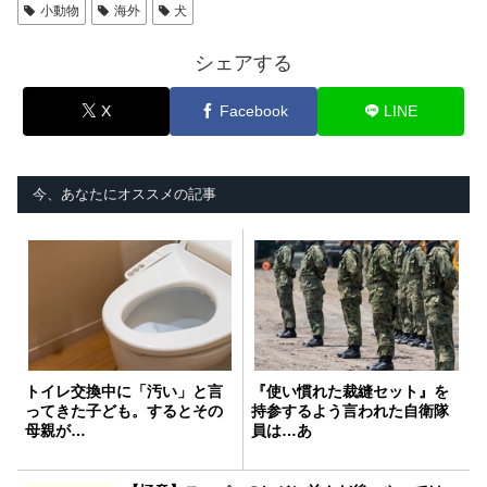
小動物
海外
犬
シェアする
X
Facebook
LINE
今、あなたにオススメの記事
トイレ交換中に「汚い」と言
『使い慣れた裁縫セット』を
ってきた子ども。するとその
持参するよう言われた自衛隊
母親が…
員は…あ