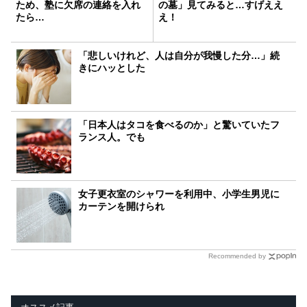
ため、塾に欠席の連絡を入れ
の墓」見てみると…すげええ
たら…
え！
「悲しいけれど、人は自分が我慢した分…」続
きにハッとした
「日本人はタコを食べるのか」と驚いていたフ
ランス人。でも
女子更衣室のシャワーを利用中、小学生男児に
カーテンを開けられ
Recommended by
オススメ記事