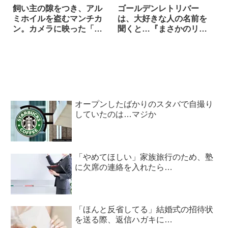
飼い主の隙をつき、アル
ゴールデンレトリバー
ミホイルを盗むマンチカ
は、大好きな人の名前を
ン。カメラに映った「驚
聞くと…『まさかのリア
くべき手口」がコチ
クション』に思わず笑っ
ラ！！
た！
オープンしたばかりのスタバで自撮り
していたのは…マジか
「やめてほしい」家族旅行のため、塾
に欠席の連絡を入れたら…
「ほんと反省してる」結婚式の招待状
を送る際、返信ハガキに…