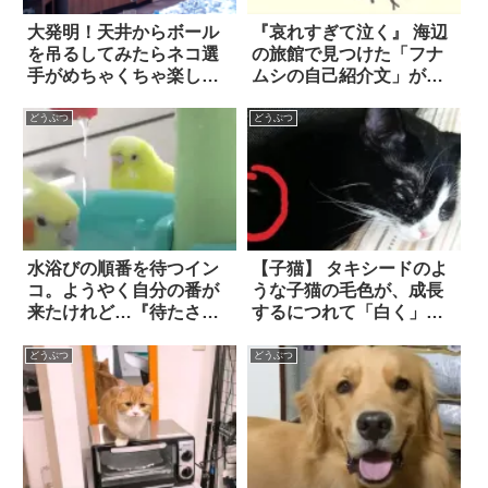
大発明！天井からボール
『哀れすぎて泣く』 海辺
を吊るしてみたらネコ選
の旅館で見つけた「フナ
手がめちゃくちゃ楽しそ
ムシの自己紹介文」が切
う
なすぎる！
どうぶつ
どうぶつ
水浴びの順番を待つイン
【子猫】 タキシードのよ
コ。ようやく自分の番が
うな子猫の毛色が、成長
来たけれど…『待たされ
するにつれて「白く」な
た文句』が止まらない！
っていく。そして彼女
は…驚きの変身を遂げ
どうぶつ
どうぶつ
た！！