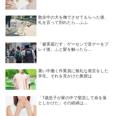
散歩中の犬を撫でさせてもらった後、
礼を言って別れたら…ふふ
「被害届だす」ゲーセンで音ゲーをプ
レイ後、ふと髪を触ったら…
暑い中働く作業員に無礼な発言をした
学生。それを見かけた教授は
「7歳息子が家の中で窒息して命を落
としかけた」その経緯は…