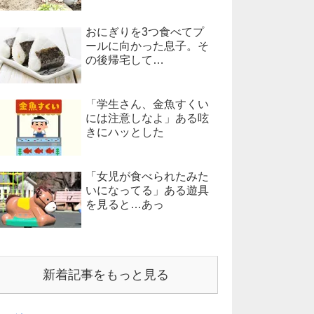
おにぎりを3つ食べてプ
ールに向かった息子。そ
の後帰宅して…
「学生さん、金魚すくい
には注意しなよ」ある呟
きにハッとした
「女児が食べられたみた
いになってる」ある遊具
を見ると…あっ
新着記事をもっと見る