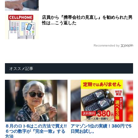
店員から『携帯会社の見直し』を勧められた男
性は…こう返した
Recommended by
オススメ記事
８月のロト6はこの方法で買え!!
アマゾン1位の実績！380円で5
６つの数字が『完全一致』する
日間お試し。
方法