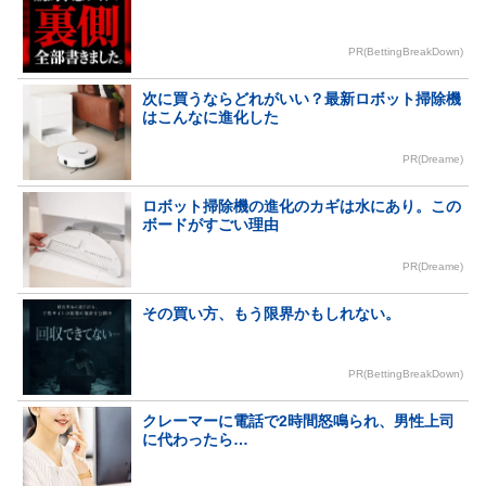
PR(BettingBreakDown)
次に買うならどれがいい？最新ロボット掃除機
はこんなに進化した
PR(Dreame)
ロボット掃除機の進化のカギは水にあり。この
ボードがすごい理由
PR(Dreame)
その買い方、もう限界かもしれない。
PR(BettingBreakDown)
クレーマーに電話で2時間怒鳴られ、男性上司
に代わったら…