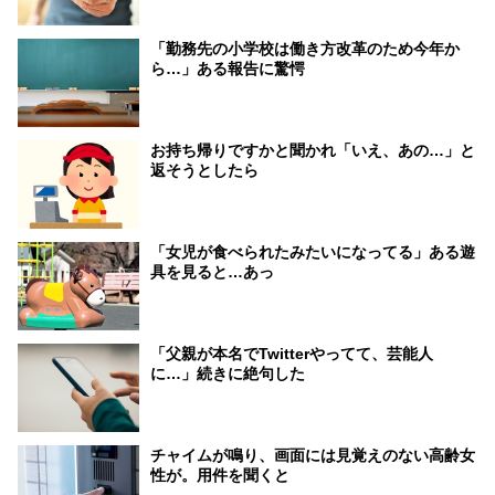
「勤務先の小学校は働き方改革のため今年か
ら…」ある報告に驚愕
お持ち帰りですかと聞かれ「いえ、あの…」と
返そうとしたら
「女児が食べられたみたいになってる」ある遊
具を見ると…あっ
「父親が本名でTwitterやってて、芸能人
に…」続きに絶句した
チャイムが鳴り、画面には見覚えのない高齢女
性が。用件を聞くと