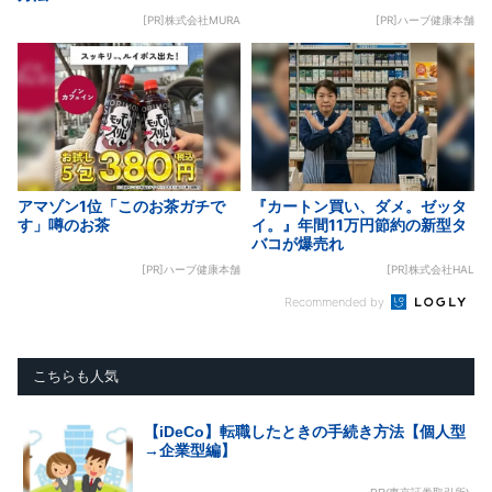
[PR]株式会社MURA
[PR]ハーブ健康本舗
アマゾン1位「このお茶ガチで
『カートン買い、ダメ。ゼッタ
す」噂のお茶
イ。』年間11万円節約の新型タ
バコが爆売れ
[PR]ハーブ健康本舗
[PR]株式会社HAL
Recommended by
こちらも人気
【iDeCo】転職したときの手続き方法【個人型
→企業型編】