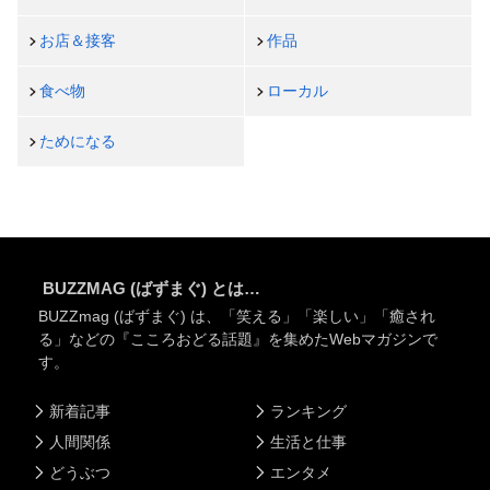
お店＆接客
作品
食べ物
ローカル
ためになる
BUZZMAG (ばずまぐ) とは…
BUZZmag (ばずまぐ) は、「笑える」「楽しい」「癒され
る」などの『こころおどる話題』を集めたWebマガジンで
す。
新着記事
ランキング
人間関係
生活と仕事
どうぶつ
エンタメ