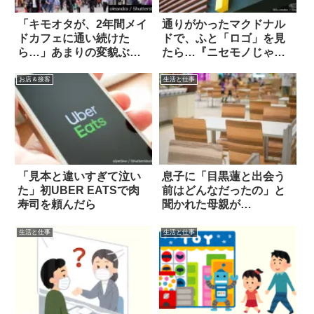
「キモオタが、2年間メイ
通りがかったマクドナル
ドカフェに通い続けた
ドで、ふと「ロゴ」を見
ら…」あまりの変貌ぶり
たら…『ニセモノじゃな
に絶句(笑)
いの？』
お店＆接客
生活と仕事
「見本と違いすぎて泣い
息子に「目黒蓮と出会う
た」初UBER EATSで肉
前はどんなだったの」と
寿司を頼んだら
聞かれた母親が…
生活と仕事
生活と仕事