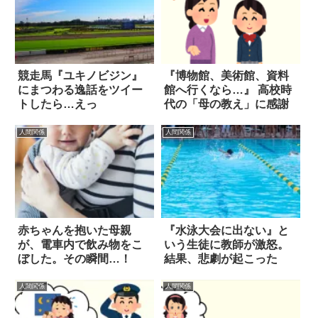
競走馬『ユキノビジン』
『博物館、美術館、資料
にまつわる逸話をツイー
館へ行くなら…』 高校時
トしたら…えっ
代の「母の教え」に感謝
人間関係
人間関係
赤ちゃんを抱いた母親
『水泳大会に出ない』と
が、電車内で飲み物をこ
いう生徒に教師が激怒。
ぼした。その瞬間…！
結果、悲劇が起こった
人間関係
人間関係