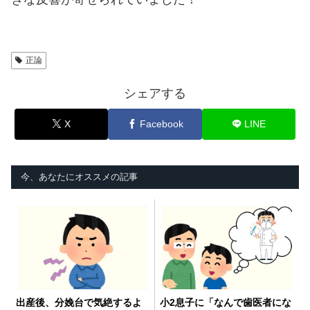
正論
シェアする
X
Facebook
LINE
今、あなたにオススメの記事
出産後、分娩台で気絶するよ
小2息子に「なんで歯医者にな