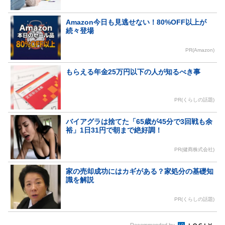
Amazon今日も見逃せない！80%OFF以上が
続々登場
PR(Amazon)
もらえる年金25万円以下の人が知るべき事
PR(くらしの話題)
バイアグラは捨てた「65歳が45分で3回戦も余
裕」1日31円で朝まで絶好調！
PR(健商株式会社)
家の売却成功にはカギがある？家処分の基礎知
識を解説
PR(くらしの話題)