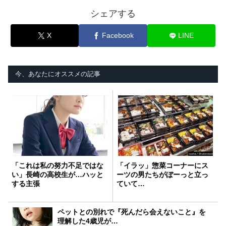
シェアする
X
Facebook
LINE
今、あなたにオススメの記事
「これは私の努力不足ではな
「イラッ」惣菜コーナーにス
い」長崎の高校生が…ハッと
ーツの男たちがぼーっと立っ
する主張
ていて…
ペットとの別れで『死んだら会えないこと』を
理解した4歳児が…