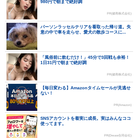
980円で朝まで絶好調
PR(健商株式会社)
パーソンラッセルテリアを看取った帰り道。失
意の中で車を走らせ、愛犬の散歩コースに...
「風俗前に飲むだけ！」45分で3回戦も余裕！
1日31円で朝まで絶好調
PR(健商株式会社)
【毎日変わる】Amazonタイムセールが見逃せ
ない！
PR(Amazon)
SNSアカウントを着実に成長。実はみんなココ
使ってます。
PR(Dreaw合同会社)