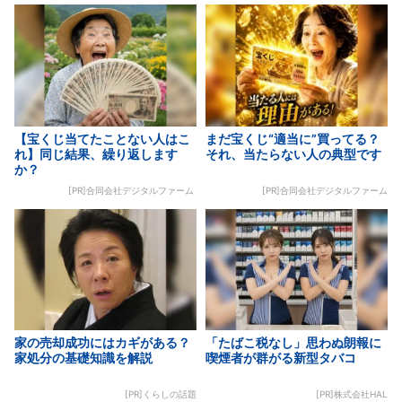
【宝くじ当てたことない人はこ
まだ宝くじ“適当に”買ってる？
れ】同じ結果、繰り返します
それ、当たらない人の典型です
か？
[PR]合同会社デジタルファーム
[PR]合同会社デジタルファーム
家の売却成功にはカギがある？
「たばこ税なし」思わぬ朗報に
家処分の基礎知識を解説
喫煙者が群がる新型タバコ
[PR]くらしの話題
[PR]株式会社HAL