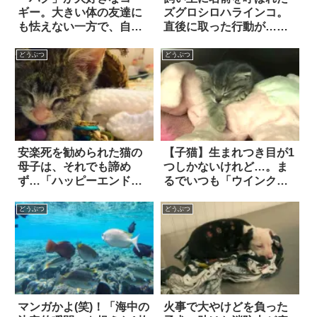
ギー。大きい体の友達に
ズグロシロハラインコ。
も怯えない一方で、自分
直後に取った行動が…ま
より小さい子には…？
るで子犬のよう！？
どうぶつ
どうぶつ
安楽死を勧められた猫の
【子猫】生まれつき目が1
母子は、それでも諦め
つしかないけれど…。ま
ず…「ハッピーエンド」
るでいつも「ウインク」
を掴んだ！
をしているように見える
キュートな子猫
どうぶつ
どうぶつ
マンガかよ(笑)！「海中の
火事で大やけどを負った