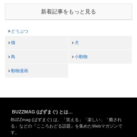
新着記事をもっと見る
どうぶつ
猫
犬
鳥
小動物
動物漫画
BUZZMAG (ばずまぐ) とは…
BUZZmag (ばずまぐ) は、「笑える」「楽しい」「癒され
る」などの『こころおどる話題』を集めたWebマガジンで
す。