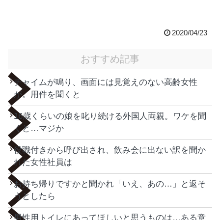
2020/04/23
おすすめ記事
チャイムが鳴り、画面には見覚えのない高齢女性
が。用件を聞くと
16歳くらいの娘を叱り続ける外国人両親。ワケを聞
くと…マジか
役職付きから呼び出され、飲み会に出ない訳を聞か
れた女性社員は
お持ち帰りですかと聞かれ「いえ、あの…」と返そ
うとしたら
男性用トイレにあってほしいと思うものは…ある意