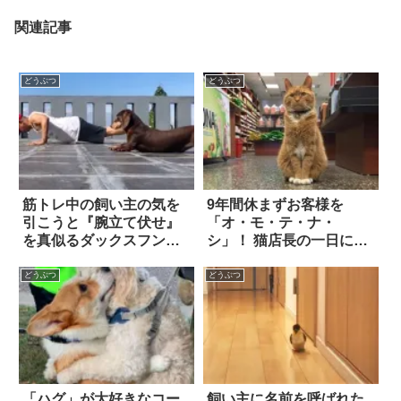
関連記事
どうぶつ
どうぶつ
筋トレ中の飼い主の気を
9年間休まずお客様を
引こうと『腕立て伏せ』
「オ・モ・テ・ナ・
を真似るダックスフン
シ」！ 猫店長の一日に密
ド。しかし、それでも駄
着 7枚
目だと気づいて…？
どうぶつ
どうぶつ
「ハグ」が大好きなコー
飼い主に名前を呼ばれた