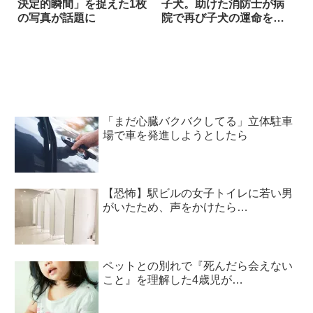
決定的瞬間」を捉えた1枚
子犬。助けた消防士が病
の写真が話題に
院で再び子犬の運命を変
えた(涙)
「まだ心臓バクバクしてる」立体駐車
場で車を発進しようとしたら
【恐怖】駅ビルの女子トイレに若い男
がいたため、声をかけたら…
ペットとの別れで『死んだら会えない
こと』を理解した4歳児が…