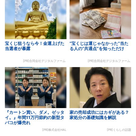
宝くじ狙うなら今！金運上げた
“宝くじは運じゃなかった”当た
当選者が暴露
る人の“共通点”を知っただけ
[PR]合同会社デジタルファーム
[PR]合同会社デジタルファーム
『カートン買い、ダメ。ゼッタ
家の売却成功にはカギがある？
イ。』年間11万円節約の新型タ
家処分の基礎知識を解説
バコが爆売れ
[PR]株式会社HAL
[PR]くらしの話題