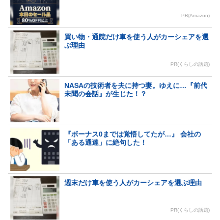
PR(Amazon)
買い物・通院だけ車を使う人がカーシェアを選
ぶ理由
PR(くらしの話題)
NASAの技術者を夫に持つ妻。ゆえに…『前代
未聞の会話』が生じた！？
『ボーナス0までは覚悟してたが…』 会社の
「ある通達」に絶句した！
週末だけ車を使う人がカーシェアを選ぶ理由
PR(くらしの話題)