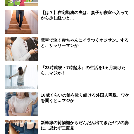
【は？】在宅勤務の夫は、妻子が寝室へ入って
から少し経つと…
電車で泣く赤ちゃんにイラつくオジサン。する
と、サラリーマンが
『23時就寝・7時起床』の生活を1ヵ月続けた
ら…マジか！
16歳くらいの娘を叱り続ける外国人両親。ワケ
を聞くと…マジか
新幹線の荷物棚からだんだん出てきたヤツの姿
に…思わず二度見