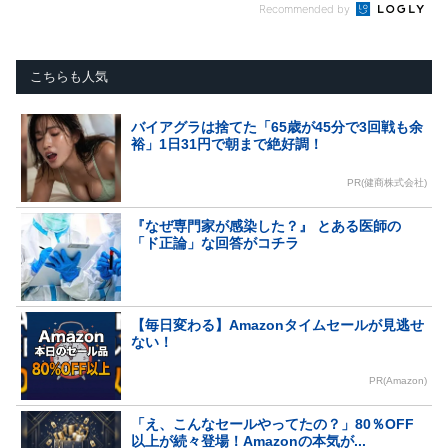
Recommended by
こちらも人気
バイアグラは捨てた「65歳が45分で3回戦も余
裕」1日31円で朝まで絶好調！
PR(健商株式会社)
『なぜ専門家が感染した？』 とある医師の
「ド正論」な回答がコチラ
【毎日変わる】Amazonタイムセールが見逃せ
ない！
PR(Amazon)
「え、こんなセールやってたの？」80％OFF
以上が続々登場！Amazonの本気が...