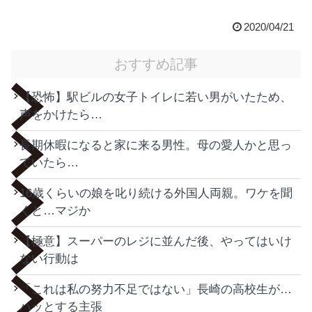
2020/04/21
おすすめ記事
【恐怖】駅ビルの女子トイレに若い男がいたため、
声をかけたら…
長期休暇になると家に来る男性。母の愛人かと思っ
ていたら…
16歳くらいの娘を叱り続ける外国人両親。ワケを聞
くと…マジか
【極意】スーパーのレジに並んだ後、やってはいけ
ない行動は
「これは私の努力不足ではない」長崎の高校生が…
ハッとする主張