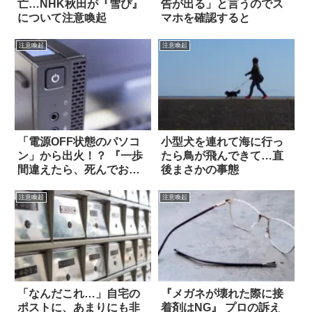
亡…NHK秋田が『雪ぴ』
告が出る」と言うのでス
について注意喚起
マホを確認すると
注意喚起
注意喚起
「電源OFF状態のパソコ
小型犬を連れて海に行っ
ン」から出火！？ 『一歩
たら鳥が飛んできて…直
間違えたら、死んでおり
後まさかの事態
ました』
注意喚起
注意喚起
「なんだこれ…」自宅の
『メガネが壊れた際に接
ポストに、あまりにも非
着剤はNG』 プロの訴え