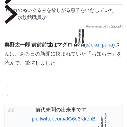
イカのぬいぐるみを欲しがる息子をいなしていた
ら、水族館職員が
Recommended by
奥野太一郎 前前前世はマグロ ด้้้้้ด้้้้้็็็็็้้ด้้้้้็็็็็้้้้้
(
@oku_papa
)さ
んは、ある日の新聞に挟まれていた「お知らせ」を
読んで、驚愕しました
・
・
・
前代未聞の出来事です。
pic.twitter.com/JG6d3KkenB