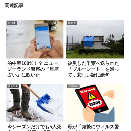
関連記事
出来事
出来事
的中率100%！？ ニュー
被災した千葉へ送られた
ジーランド警察の『星座
「ブルーシート」を巡っ
占い』に吹いた
て…悲しい話に絶句
注意喚起
注意喚起
今シーズンだけでも5人死
母が「頻繁にウィルス警