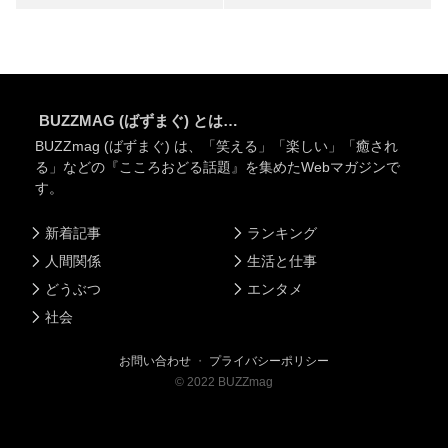
BUZZMAG (ばずまぐ) とは…
BUZZmag (ばずまぐ) は、「笑える」「楽しい」「癒され
る」などの『こころおどる話題』を集めたWebマガジンで
す。
新着記事
ランキング
人間関係
生活と仕事
どうぶつ
エンタメ
社会
お問い合わせ
・
プライバシーポリシー
©
2022
BUZZmag