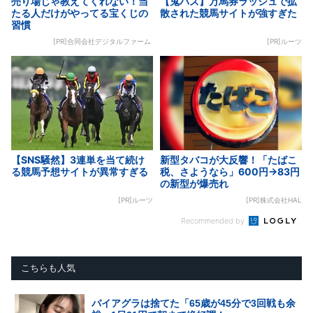
売り場じゃ教えてくれない！当
【鬼バズ】万馬券ラッシュで拡
たる人だけがやってる宝くじの
散された競馬サイトが強すぎた
習慣
[PR]合同会社デジタルファーム
[PR]ルーツ
【SNS騒然】3連単を当て続け
新型タバコが大反響！「たばこ
る競馬予想サイトが異常すぎる
税、さようなら」600円→83円
の新型が爆売れ
[PR]ルーツ
[PR]株式会社HAL
Recommended by
こちらも人気
バイアグラは捨てた「65歳が45分で3回戦も余