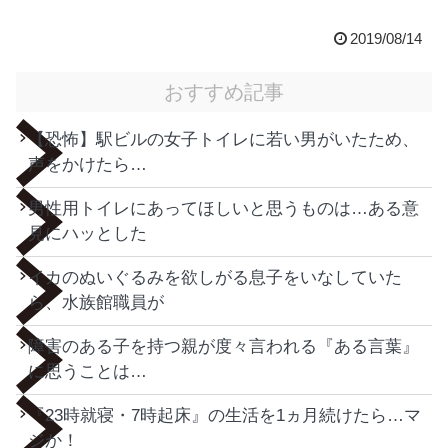
2019/08/14
おすすめ記事
【恐怖】駅ビルの女子トイレに若い男がいたため、
声をかけたら…
男性用トイレにあってほしいと思うものは…ある意
見にハッとした
イカのぬいぐるみを欲しがる息子をいなしていた
ら、水族館職員が
障害のある子を持つ親が度々言われる『ある言葉』
に思うことは…
『23時就寝・7時起床』の生活を1ヵ月続けたら…マ
ジか！