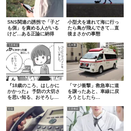
SNS関連の誘拐で「子ど
小型犬を連れて海に行っ
も側」を責める人がいる
たら鳥が飛んできて…直
けど…ある正論に納得
後まさかの事態
注意喚起
出来事
『18歳のころ、はしかに
「マジ衝撃」救急車に道
かかった』 予防の大切さ
を譲ったあと、車線に戻
を思い知る、おそろしい
ろうとしたら…
話 4枚
社会
注意喚起