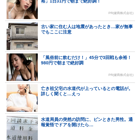
裕」1日31円で朝まで絶好調！
PR(健商株式会社)
古い家に住む人は地震があったとき…家が無事
でもここに注意
「風俗前に飲むだけ！」45分で3回戦も余裕！
980円で朝まで絶好調
PR(健商株式会社)
亡き祖父宅の水道代が上っているとの電話が。
詳しく聞くと…えっ
水道局員の突然の訪問に、ピンときた男性。通
報覚悟でドアを開けたら…