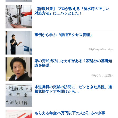
【詐欺対策】 プロが教える『漏水時の正しい
対処方法』に…ハッとした！
事例から学ぶ『特権アクセス管理』
PR(KeeperSecurity)
家の売却成功にはカギがある？家処分の基礎知
識を解説
PR(くらしの話題)
水道局員の突然の訪問に、ピンときた男性。通
報覚悟でドアを開けたら…
もらえる年金25万円以下の人が知るべき事