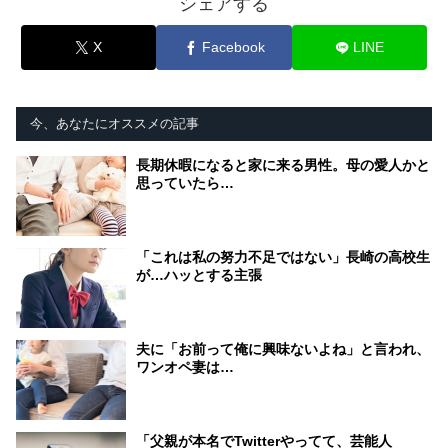
シェアする
X
Facebook
LINE
今、あなたにオススメの記事
長期休暇になると家に来る男性。母の愛人かと
思っていたら…
「これは私の努力不足ではない」長崎の高校生
が…ハッとする主張
夫に「お前って俺に興味ないよね」と言われ、
ワンオペ妻は…
「父親が本名でTwitterやってて、芸能人