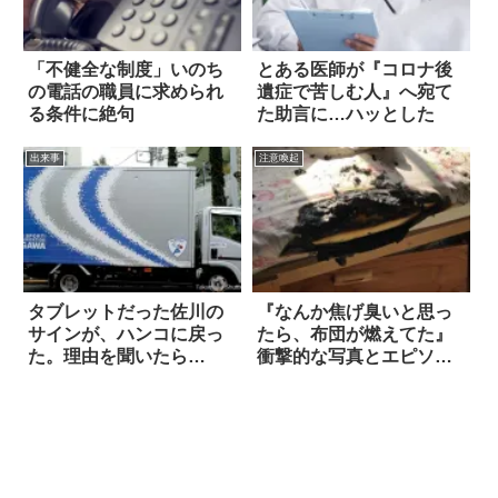
「不健全な制度」いのち
とある医師が『コロナ後
の電話の職員に求められ
遺症で苦しむ人』へ宛て
る条件に絶句
た助言に…ハッとした
出来事
注意喚起
タブレットだった佐川の
『なんか焦げ臭いと思っ
サインが、ハンコに戻っ
たら、布団が燃えてた』
た。理由を聞いたら…
衝撃的な写真とエピソー
ドが話題に