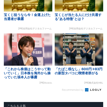
宝くじ狙うなら今！金運上げた
宝くじが当たる人にだけ共通す
当選者が暴露
る“ある特徴”とは？
[PR]合同会社デジタルファーム
[PR]合同会社デジタルファーム
「これから株価はこうやって動
「たばこ税なし」600円→83円
いていく」日本株を海外から操
の新型タバコに喫煙者群がる
っていた張本人が暴露
[PR]Acoco.
[PR]株式会社HAL
Recommended by
こちらも人気