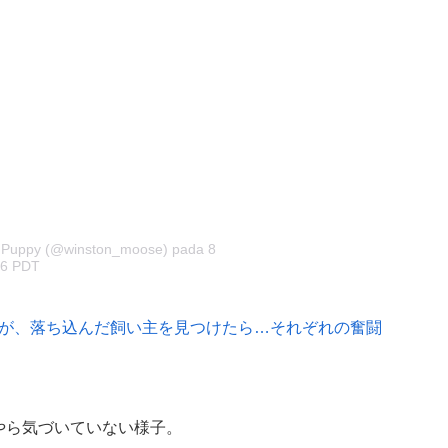
’s Puppy (@winston_moose)
pada
8
06 PDT
が、落ち込んだ飼い主を見つけたら…それぞれの奮闘
やら気づいていない様子。