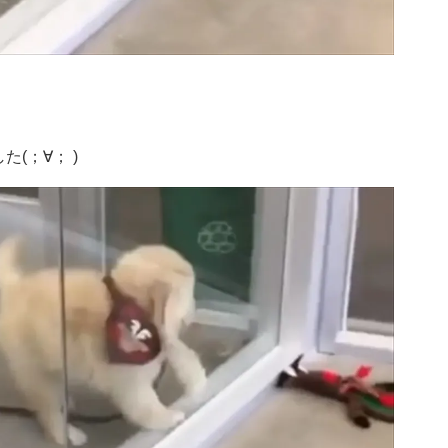
(；∀； )