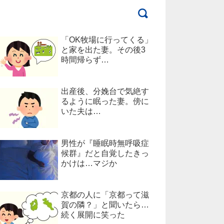
「OK牧場に行ってくる」
と家を出た妻。その後3
時間帰らず…
出産後、分娩台で気絶す
るように眠った妻。傍に
いた夫は…
男性が『睡眠時無呼吸症
候群』だと自覚したきっ
かけは…マジか
京都の人に「京都って滋
賀の隣？」と聞いたら…
続く展開に笑った