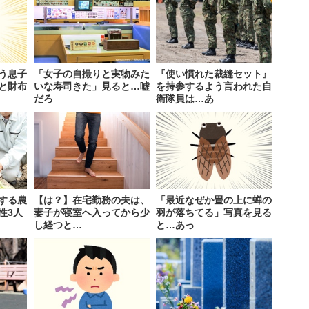
う息子
「女子の自撮りと実物みた
『使い慣れた裁縫セット』
と財布
いな寿司きた」見ると…嘘
を持参するよう言われた自
だろ
衛隊員は…あ
する農
【は？】在宅勤務の夫は、
「最近なぜか畳の上に蝉の
性3人
妻子が寝室へ入ってから少
羽が落ちてる」写真を見る
し経つと…
と…あっ