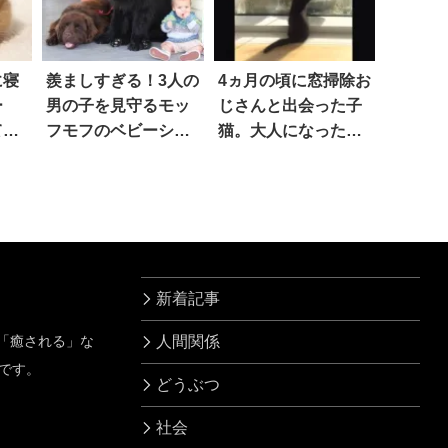
に寝
羨ましすぎる！3人の
4ヵ月の頃に窓掃除お
ー
男の子を見守るモッ
じさんと出会った子
てみ
フモフのベビーシッ
猫。大人になった今
る
ター 7枚
はみんなを笑顔に！
し
新着記事
」「癒される」な
人間関係
です。
どうぶつ
社会