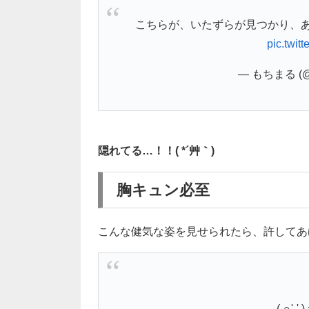
こちらが、いたずらが見つかり、
pic.twi
— もちまる (@c
隠れてる…！！( *´艸｀)
胸キュン必至
こんな健気な姿を見せられたら、許してあ
( ∩'-' )