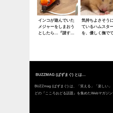
インコが遊んでいた
気持ちよさそう
メジャーをしまおう
ているハムスタ
としたら…『謎すぎ
を、優しく撫で
るリアクション』
たら…可愛すぎ
に、思わず吹い
「伸び」を披露
た！！
た！！
BUZZMAG (ばずまぐ) とは…
BUZZmag (ばずまぐ) は、「笑える」「楽しい
どの『こころおどる話題』を集めたWebマガジン