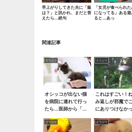
早上がりしてきた夫に「飯
「女児が食べられた
は？」と訊かれ、まだと答
になってる」ある遊
えたら…絶句
ると…あっ
関連記事
どうぶつ
どうぶつ
オシッコが出ない猫
これはすごい！
を病院に連れて行っ
み返しが邪魔で
たら…医師から「衝
にありつけなか
撃の診断結果」が！
リスの力技
どうぶつ
どうぶつ