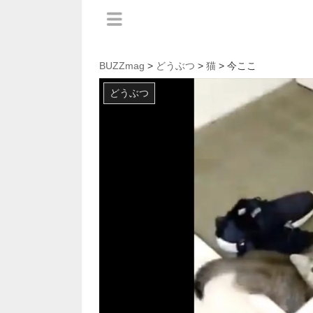
BUZZmag
>
どうぶつ
>
猫
> 今ここ
どうぶつ