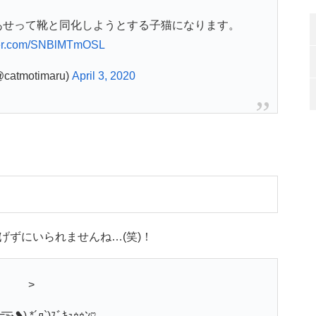
あせって靴と同化しようとする子猫になります。
tter.com/SNBlMTmOSL
atmotimaru)
April 3, 2020
げずにいられませんね…(笑)！
>
 =͟͟͞͞➳❥) *´д`)ｽﾞｷｭｩｩﾝ♡