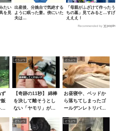
みたい
出産後、分娩台で気絶する
「母親がふざけて作ったう
具を見
ように眠った妻。傍にいた
ちの墓」見てみると…すげ
夫は…
えええ！
Recommended by
どうぶつ
どうぶつ
ねず
【奇跡の11秒】 綿棒
お昼寝中、ベッドか
ご飯
を決して離そうとし
ら落ちてしまったゴ
った
ない「ヤモリ」が、
ールデンレトリバ
かわいすぎて悶え
ー。大丈夫かと見て
どうぶつ
どうぶつ
る！
いたら…えっ！？