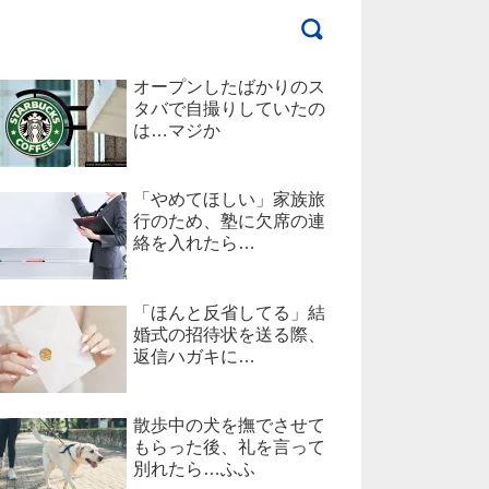
オープンしたばかりのス
タバで自撮りしていたの
は…マジか
「やめてほしい」家族旅
行のため、塾に欠席の連
絡を入れたら…
「ほんと反省してる」結
婚式の招待状を送る際、
返信ハガキに…
散歩中の犬を撫でさせて
もらった後、礼を言って
別れたら…ふふ