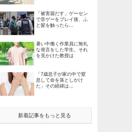
「被害届だす」ゲーセン
で音ゲーをプレイ後、ふ
と髪を触ったら…
暑い中働く作業員に無礼
な発言をした学生。それ
を見かけた教授は
「7歳息子が家の中で窒
息して命を落としかけ
た」その経緯は…
新着記事をもっと見る