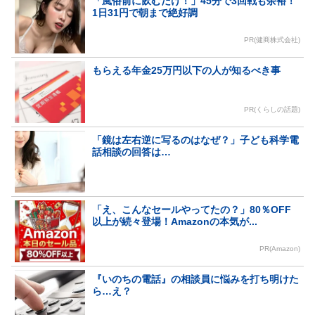
「風俗前に飲むだけ！」45分で3回戦も余裕！
1日31円で朝まで絶好調
PR(健商株式会社)
もらえる年金25万円以下の人が知るべき事
PR(くらしの話題)
「鏡は左右逆に写るのはなぜ？」子ども科学電
話相談の回答は…
「え、こんなセールやってたの？」80％OFF
以上が続々登場！Amazonの本気が...
PR(Amazon)
『いのちの電話』の相談員に悩みを打ち明けた
ら…え？