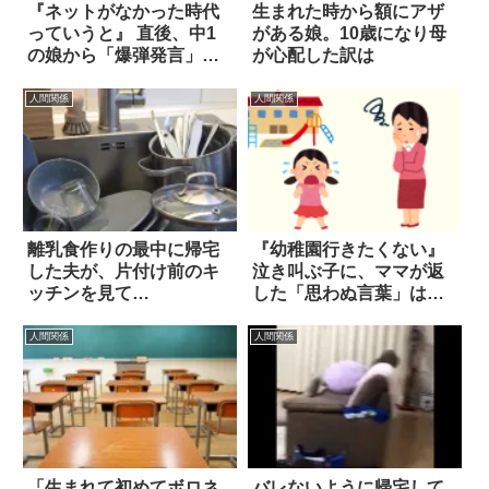
『ネットがなかった時代
生まれた時から額にアザ
っていうと』 直後、中1
がある娘。10歳になり母
の娘から「爆弾発言」が
が心配した訳は
飛び出した！
人間関係
人間関係
離乳食作りの最中に帰宅
『幼稚園行きたくない』
した夫が、片付け前のキ
泣き叫ぶ子に、ママが返
ッチンを見て…
した「思わぬ言葉」は…
人間関係
人間関係
「生まれて初めてボロネ
バレないように帰宅して