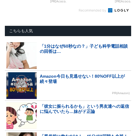
[PR]Acoco.
[PR]Acoco.
Recommended by
こちらも人気
「1分はなぜ60秒なの？」子ども科学電話相談
の回答は…
Amazon今日も見逃せない！80%OFF以上が
続々登場
PR(Amazon)
「彼女に振られるかも」という男友達への返信
に悩んでいたら…妹がド正論