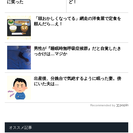
に笑った
ど！
「頭おかしくなってる」網走の洋食屋で定食を
頼んだら…え！
男性が『睡眠時無呼吸症候群』だと自覚したき
っかけは…マジか
出産後、分娩台で気絶するように眠った妻。傍
にいた夫は…
Recommended by
オススメ記事