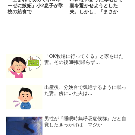
ーゼに嫉妬」小2息子が学
妻を驚かせようとした
校の給食で……
夫。しかし、「まさかの
展開」に吹いた！
「OK牧場に行ってくる」と家を出た
妻。その後3時間帰らず…
出産後、分娩台で気絶するように眠っ
た妻。傍にいた夫は…
男性が『睡眠時無呼吸症候群』だと自
覚したきっかけは…マジか