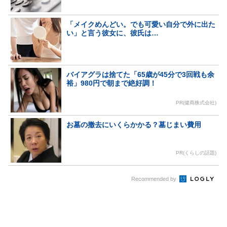
「メイクめんどい。でも可愛い自分で外に出た
い」と言う彼女に、彼氏は…
バイアグラは捨てた「65歳が45分で3回戦も余
裕」980円で朝まで絶好調！
PR(健商株式会社)
お墓の撤去にいくらかかる？墓じまい費用
PR(くらしの話題)
Recommended by