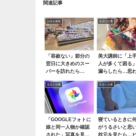
関連記事
お店＆接客
生活と仕事
「容赦ない」節分の
美大講師に「上
翌日に大きめのスー
人が多くて困る
パーを訪れたら…
漏らしたら…思
返答
生活と仕事
生活と仕事
「GOOGLEフォトに
寝ているときに
娘と同一人物か確認
がうるさいと思
された」写真を見る
枕元を見たら…