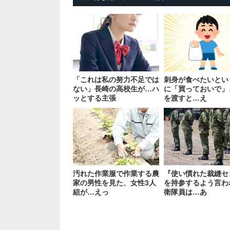
「これは私の努力不足では
刺身が食べたいとい
ない」長崎の高校生が…ハ
に「買っておいで」
ッとする主張
を渡すと…え
汚れた作業服で作業する農
『使い慣れた裁縫セ
家の男性を見た、女性3人
を持参するよう言わ
組が…えっ
衛隊員は…あ