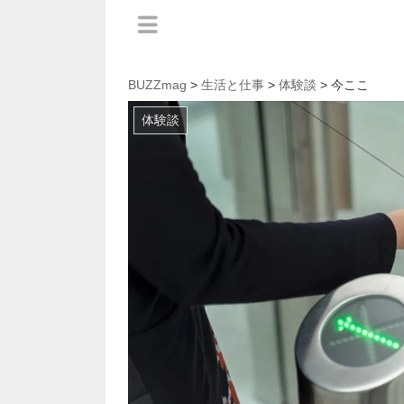
BUZZmag
>
生活と仕事
>
体験談
> 今ここ
体験談