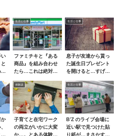
生活と仕事
生活と仕事
手い
ファミチキと『ある
息子が友達から貰っ
」と
商品』を組み合わせ
た誕生日プレゼント
わぬ
たら…これは絶対う
を開けると…すげえ
まいヤツ！
ええ
体験談
生活と仕事
何か
子育てと在宅ワーク
B’Z のライブ会場に
い、
の両立がいかに大変
近い駅で見つけた貼
ヒェ
か…。とある体験談
り紙が…まさかすぎ