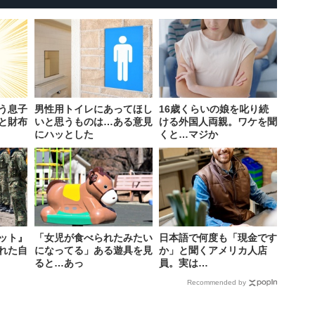
う息子
男性用トイレにあってほし
16歳くらいの娘を叱り続
と財布
いと思うものは…ある意見
ける外国人両親。ワケを聞
にハッとした
くと…マジか
ット』
「女児が食べられたみたい
日本語で何度も「現金です
れた自
になってる」ある遊具を見
か」と聞くアメリカ人店
ると…あっ
員。実は…
Recommended by