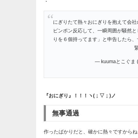
・
にぎりたて熱々おにぎりを抱えて会社
ピンポン反応して、一瞬周囲が騒然と
りを６個持ってます」と申告したら、
— kuumaとこぐま (@
『おにぎり』！！！ヽ(；▽；)ノ
無事通過
作ったばかりだと、確かに熱々ですからね…