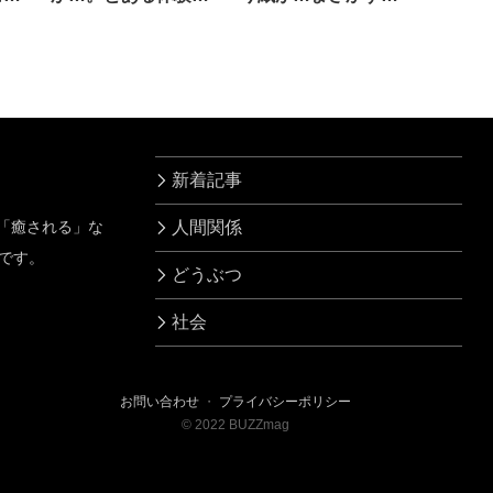
にハッとした！
る
新着記事
」「癒される」な
人間関係
です。
どうぶつ
社会
お問い合わせ
・
プライバシーポリシー
©
2022
BUZZmag