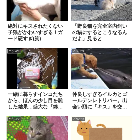
絶対にキスされたくない
「野良猫を完全室内飼い
子猫がかわいすぎる！ガ
の猫にするとこうなるん
ード硬すぎ(笑)
だよ」見ると…
どうぶつ
どうぶつ
一緒に暮らすインコたち
仲良しすぎるイルカとゴ
から、ほんの少し目を離
ールデンレトリバー。出
した結果…盛大な『綿棒
会い頭に「キス」を交わ
パーティー』が開催され
す２匹はただの友達か、
てしまった！！
それとも…！？
どうぶつ
どうぶつ