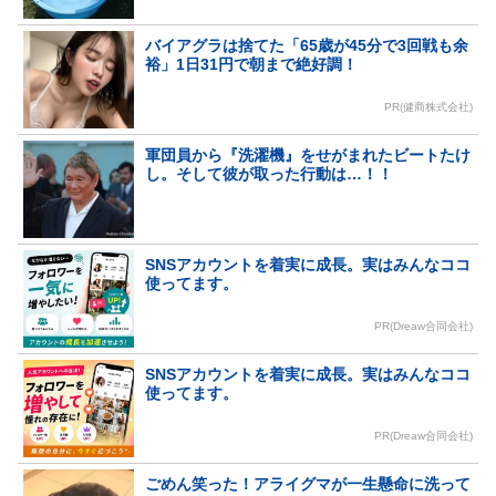
バイアグラは捨てた「65歳が45分で3回戦も余
裕」1日31円で朝まで絶好調！
PR(健商株式会社)
軍団員から『洗濯機』をせがまれたビートたけ
し。そして彼が取った行動は…！！
SNSアカウントを着実に成長。実はみんなココ
使ってます。
PR(Dreaw合同会社)
SNSアカウントを着実に成長。実はみんなココ
使ってます。
PR(Dreaw合同会社)
ごめん笑った！アライグマが一生懸命に洗って