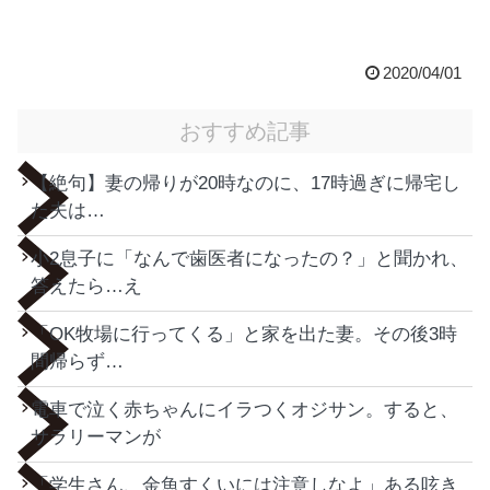
2020/04/01
おすすめ記事
【絶句】妻の帰りが20時なのに、17時過ぎに帰宅し
た夫は…
小2息子に「なんで歯医者になったの？」と聞かれ、
答えたら…え
「OK牧場に行ってくる」と家を出た妻。その後3時
間帰らず…
電車で泣く赤ちゃんにイラつくオジサン。すると、
サラリーマンが
「学生さん、金魚すくいには注意しなよ」ある呟き