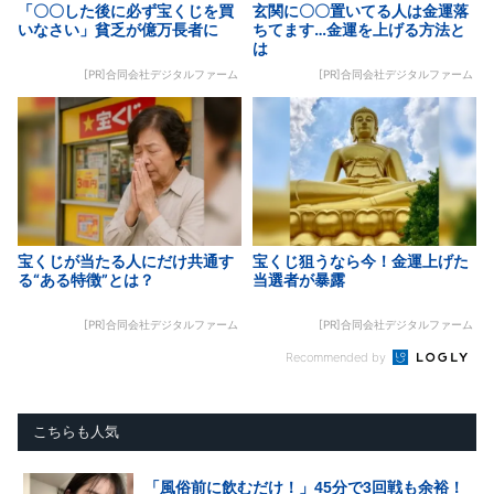
「〇〇した後に必ず宝くじを買
玄関に〇〇置いてる人は金運落
いなさい」貧乏が億万長者に
ちてます…金運を上げる方法と
は
[PR]合同会社デジタルファーム
[PR]合同会社デジタルファーム
宝くじが当たる人にだけ共通す
宝くじ狙うなら今！金運上げた
る“ある特徴”とは？
当選者が暴露
[PR]合同会社デジタルファーム
[PR]合同会社デジタルファーム
Recommended by
こちらも人気
「風俗前に飲むだけ！」45分で3回戦も余裕！