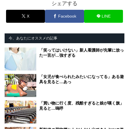
シェアする
X
Facebook
LINE
今、あなたにオススメの記事
「笑ってはいけない」新人看護師が先輩に放っ
た一言が…強すぎる
「女児が食べられたみたいになってる」ある遊
具を見ると…あっ
「買い物に行く度、残酷すぎると娘が嘆く旗」
見ると…嗚呼