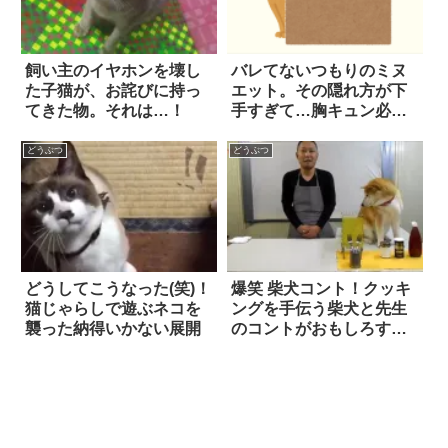
飼い主のイヤホンを壊し
バレてないつもりのミヌ
た子猫が、お詫びに持っ
エット。その隠れ方が下
てきた物。それは…！
手すぎて…胸キュン必
至！
どうぶつ
どうぶつ
どうしてこうなった(笑)！
爆笑 柴犬コント！クッキ
猫じゃらしで遊ぶネコを
ングを手伝う柴犬と先生
襲った納得いかない展開
のコントがおもしろすぎ
る