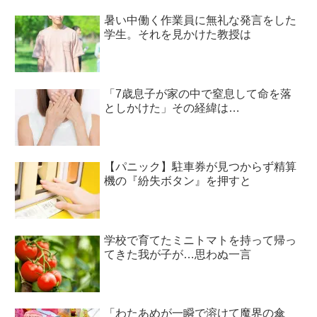
暑い中働く作業員に無礼な発言をした
学生。それを見かけた教授は
「7歳息子が家の中で窒息して命を落
としかけた」その経緯は…
【パニック】駐車券が見つからず精算
機の『紛失ボタン』を押すと
学校で育てたミニトマトを持って帰っ
てきた我が子が…思わぬ一言
「わたあめが一瞬で溶けて魔界の傘