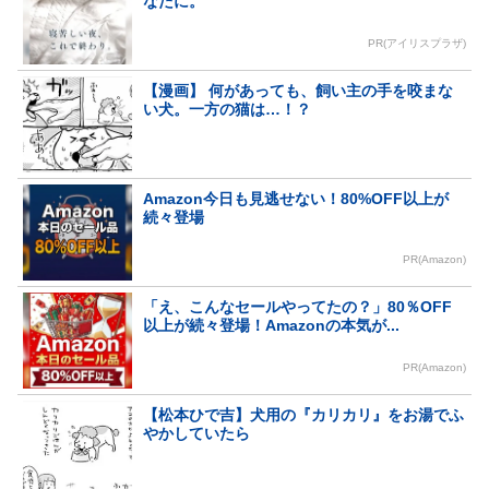
なたに。
PR(アイリスプラザ)
【漫画】 何があっても、飼い主の手を咬まな
い犬。一方の猫は…！？
Amazon今日も見逃せない！80%OFF以上が
続々登場
PR(Amazon)
「え、こんなセールやってたの？」80％OFF
以上が続々登場！Amazonの本気が...
PR(Amazon)
【松本ひで吉】犬用の『カリカリ』をお湯でふ
やかしていたら