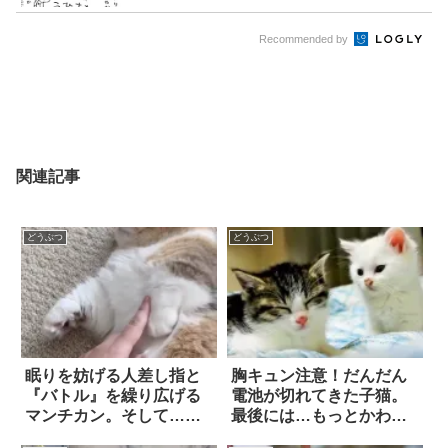
Recommended by
関連記事
どうぶつ
どうぶつ
眠りを妨げる人差し指と
胸キュン注意！だんだん
『バトル』を繰り広げる
電池が切れてきた子猫。
マンチカン。そして…胸
最後には…もっとかわい
キュン必至の攻撃が炸
いことに