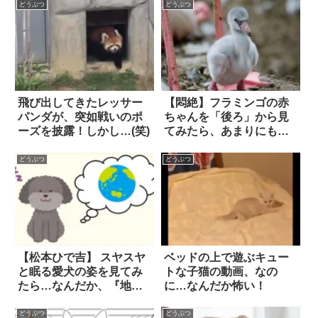
裂！
どうぶつ
どうぶつ
飛び出してきたレッサー
【悶絶】フラミンゴの赤
パンダが、突如戦いのポ
ちゃんを「後ろ」から見
ーズを披露！しかし…(笑)
てみたら、あまりにも可
愛すぎた！！
どうぶつ
どうぶつ
【松本ひで吉】 スヤスヤ
ベッドの上で遊ぶキュー
と眠る愛犬の姿を見てみ
トな子猫の動画、なの
たら…なんだか、『地球
に…なんだか怖い！
のことを考えてる』っぽ
くなってる！？
どうぶつ
どうぶつ