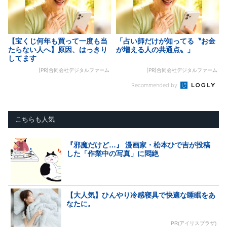
【宝くじ何年も買って一度も当
「占い師だけが知ってる〝お金
たらない人へ】原因、はっきり
が増える人の共通点〟」
してます
[PR]合同会社デジタルファーム
[PR]合同会社デジタルファーム
Recommended by
こちらも人気
『邪魔だけど…』 漫画家・松本ひで吉が投稿
した「作業中の写真」に悶絶
【大人気】ひんやり冷感寝具で快適な睡眠をあ
なたに。
PR(アイリスプラザ)