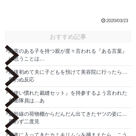
2020/03/23
おすすめ記事
障害のある子を持つ親が度々言われる『ある言葉』
に思うことは…
産後初めて夫に子どもを預けて美容院に行ったら…
思わぬ反応
『使い慣れた裁縫セット』を持参するよう言われた
自衛隊員は…あ
新幹線の荷物棚からだんだん出てきたヤツの姿に…
思わず二度見
電車に入ってきたカミキリムシを捕まえたら…こう