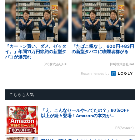
『カートン買い、ダメ。ゼッタ
「たばこ税なし」600円→83円
イ。』年間11万円節約の新型タ
の新型タバコに喫煙者群がる
バコが爆売れ
[PR]株式会社HAL
[PR]株式会社HAL
Recommended by
こちらも人気
「え、こんなセールやってたの？」80％OFF
以上が続々登場！Amazonの本気が...
PR(Amazon)