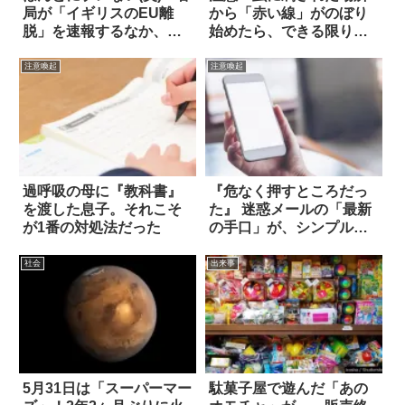
局が「イギリスのEU離
から「赤い線」がのぼり
脱」を速報するなか、テ
始めたら、できる限り病
レ東は… 4枚
院へ
注意喚起
注意喚起
過呼吸の母に『教科書』
『危なく押すところだっ
を渡した息子。それこそ
た』 迷惑メールの「最新
が1番の対処法だった
の手口」が、シンプルか
つ卑劣すぎる
社会
出来事
5月31日は「スーパーマー
駄菓子屋で遊んだ「あの