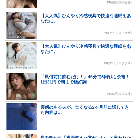
PR(健商株式会社)
【大人気】ひんやり冷感寝具で快適な睡眠をあ
なたに。
PR(アイリスプラザ)
【大人気】ひんやり冷感寝具で快適な睡眠をあ
なたに。
PR(アイリスプラザ)
「風俗前に飲むだけ！」45分で3回戦も余裕！
1日31円で朝まで絶好調
PR(健商株式会社)
霊感のある夫が、亡くなる2ヶ月前に話してき
た内容は…
肩を叩かれ「車両変えた方がいい」と言われた