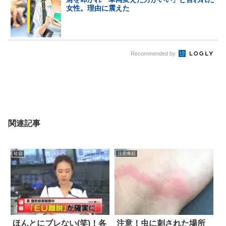
女性。理由に震えた
Recommended by
関連記事
社会
注意喚起
ほんとにブレない(笑)！各
注意！虫に刺された場所