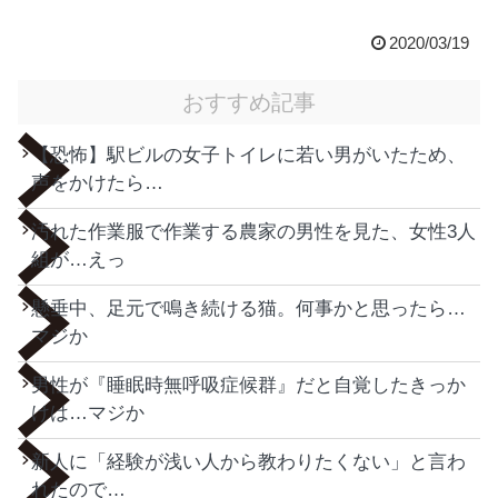
2020/03/19
おすすめ記事
【恐怖】駅ビルの女子トイレに若い男がいたため、
声をかけたら…
汚れた作業服で作業する農家の男性を見た、女性3人
組が…えっ
懸垂中、足元で鳴き続ける猫。何事かと思ったら…
マジか
男性が『睡眠時無呼吸症候群』だと自覚したきっか
けは…マジか
新人に「経験が浅い人から教わりたくない」と言わ
れたので…