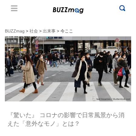
BUZZmag
>
社会
>
出来事
> 今ここ
出来事
『驚いた』 コロナの影響で日常風景から消
えた「意外なモノ」とは？