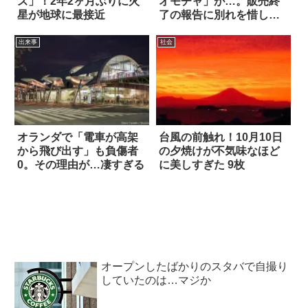
ズ」！2年2ヶ月ぶりに火
オモチャ」が…。販売終
星が地球に最接近
了の報告に別れを惜しむ
声
出来事
社会
オランダで「電車が高架
台風の前触れ！10月10日
から飛び出す」も負傷者
の夕焼けが不気味なほど
0。その理由が…凄すぎる
に美しすぎた 9枚
オープンしたばかりのスタバで自撮り
していたのは…マジか