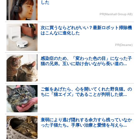
した
PR(Marshall Group AB)
次に買うならどれがいい？最新ロボット掃除機
はこんなに進化した
PR(Dreame)
感染症のため、「変わった色の目」になった子
猫の兄弟。互いに助け合いながら長い道の...
ご飯をあげたら、心を開いてくれた野良猫。の
ちに「猫エイズ」であることが判明した彼...
衰弱により逃げ隠れする余力すら残っていなか
った子猫たち。手厚い治療と愛情を与えら...