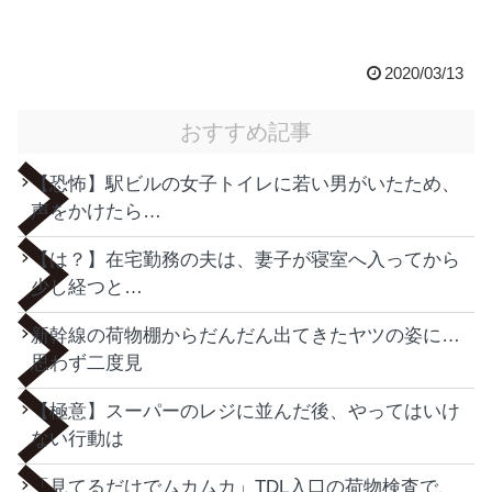
2020/03/13
おすすめ記事
【恐怖】駅ビルの女子トイレに若い男がいたため、
声をかけたら…
【は？】在宅勤務の夫は、妻子が寝室へ入ってから
少し経つと…
新幹線の荷物棚からだんだん出てきたヤツの姿に…
思わず二度見
【極意】スーパーのレジに並んだ後、やってはいけ
ない行動は
「見てるだけでムカムカ」TDL入口の荷物検査で、