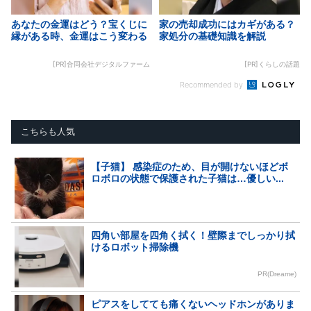
あなたの金運はどう？宝くじに
家の売却成功にはカギがある？
縁がある時、金運はこう変わる
家処分の基礎知識を解説
[PR]合同会社デジタルファーム
[PR]くらしの話題
Recommended by
こちらも人気
【子猫】 感染症のため、目が開けないほどボ
ロボロの状態で保護された子猫は…優しい...
四角い部屋を四角く拭く！壁際までしっかり拭
けるロボット掃除機
PR(Dreame)
ピアスをしてても痛くないヘッドホンがありま