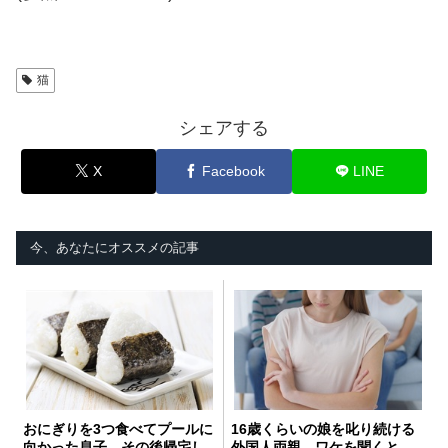
猫
シェアする
X
Facebook
LINE
今、あなたにオススメの記事
おにぎりを3つ食べてプールに
16歳くらいの娘を叱り続ける
向かった息子。その後帰宅し
外国人両親。ワケを聞くと…