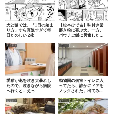
犬と猫では、「1日の始ま
【松本ひで吉】味付き歯
り方」すら真逆すぎて毎
磨き粉に喜ぶ犬。一方、
日たのしい 2枚
パウチご飯に興奮した猫
は
どうぶつ
どうぶつ
愛猫が泡を吹き大暴れし
動物園の個室トイレに入
たので、泣きながら病院
ってたら、誰かにドアを
へ行くと…えっ
ノックされた。出てみる
と、マジか！？
どうぶつ
どうぶつ