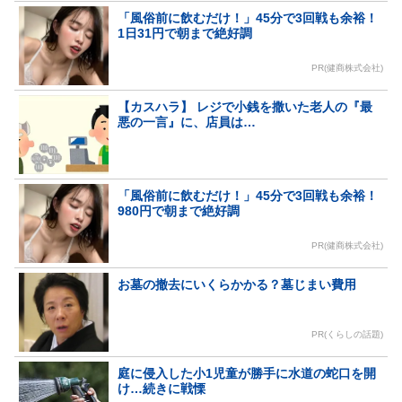
「風俗前に飲むだけ！」45分で3回戦も余裕！
1日31円で朝まで絶好調
PR(健商株式会社)
【カスハラ】 レジで小銭を撒いた老人の『最
悪の一言』に、店員は…
「風俗前に飲むだけ！」45分で3回戦も余裕！
980円で朝まで絶好調
PR(健商株式会社)
お墓の撤去にいくらかかる？墓じまい費用
PR(くらしの話題)
庭に侵入した小1児童が勝手に水道の蛇口を開
け…続きに戦慄