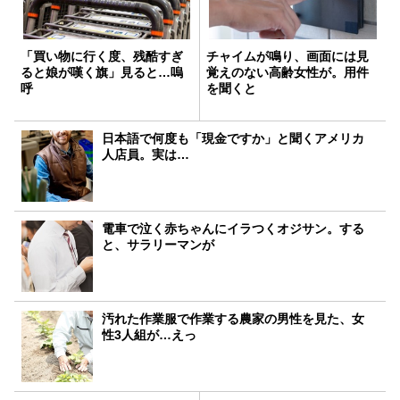
「買い物に行く度、残酷すぎ
チャイムが鳴り、画面には見
ると娘が嘆く旗」見ると…嗚
覚えのない高齢女性が。用件
呼
を聞くと
日本語で何度も「現金ですか」と聞くアメリカ
人店員。実は…
電車で泣く赤ちゃんにイラつくオジサン。する
と、サラリーマンが
汚れた作業服で作業する農家の男性を見た、女
性3人組が…えっ