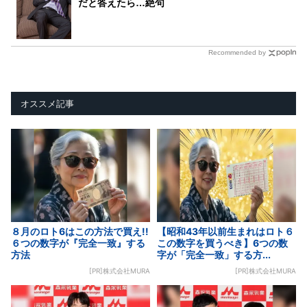
だと答えたら…絶句
Recommended by
オススメ記事
８月のロト6はこの方法で買え!!
【昭和43年以前生まれはロト６
６つの数字が『完全一致』する
この数字を買うべき】6つの数
方法
字が「完全一致」する方...
[PR]株式会社MURA
[PR]株式会社MURA