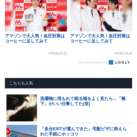
アマゾンで大人気！血圧対策は
アマゾンで大人気！血圧対策は
コーヒーに足してみて
コーヒーに足してみて
[PR]森永乳業
[PR]森永乳業
Recommended by
こちらも人気
洗濯物に埋もれて眠る猫をよく見たら…「靴
下」がいい仕事してた(笑)
「多分EXITが運んできた」宅配ピザに添えら
れた手紙にホッコリ