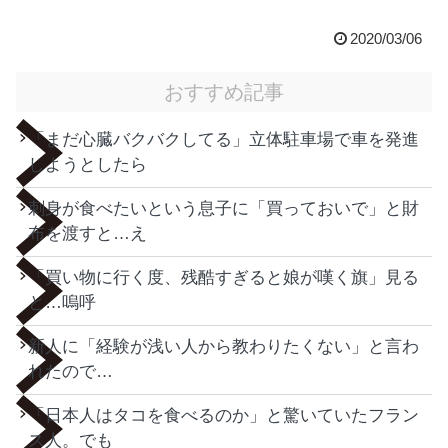
2020/03/06
おすすめ記事
「まだ心臓バクバクしてる」立体駐車場で車を発進
しようとしたら
刺身が食べたいという息子に「買っておいで」と財
布を渡すと…え
「買い物に行く度、残酷すぎると娘が嘆く旗」見る
と…嗚呼
新人に「経験が浅い人から教わりたくない」と言わ
れたので…
「日本人はタコを食べるのか」と驚いていたフラン
ス人。でも