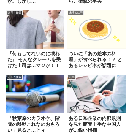
が。しかし…
ら、衝撃の事実
お店＆接客
生活と仕事
『何もしてないのに壊れ
ついに「あの絵本の料
た』 そんなクレームを受
理」が食べられる！？ と
けた上司は…マジか！！
あるレシピ本が話題に
お店＆接客
仕事
「秋葉原のカラオケ、階
ある日系企業の内部規則
間の移動これなのおもろ
を見た商売上手な中国人
い」見ると…ヒィ
が…鋭い指摘