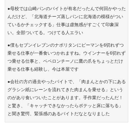
●母校では山崎パンのバイトが有名だったんで何回かやった
んだけど、「北海道チーズ蒸しパンに北海道の模様がつい
ているかチェックする」仕事は虚無感がすごくて印象深
い。全部ついてる。つけてる人エラい
●僕もセブンイレブンのナポリタンにピーマンを6切れずつ
乗せる仕事が一番食いつかれますね。ウインナーを6切れず
つ乗せる仕事と、ペペロンチーノに鷹の爪をちょっとだけ
乗せる仕事も経験し、今は本屋です
●会社の方の過去やったバイトで、「肉まんとかの下にある
グラシン紙にレーンを流れてきた肉まんを乗せる」という
のがあり食いついたことがあります。手作業だったんだ！
と驚き、「キャッチできなかったらポテッと床に落ちる」
と聞き驚愕、緊張感のあるバイトだなとなりました