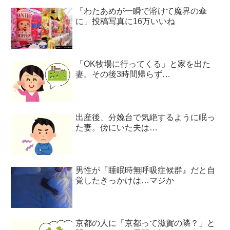
「わたあめが一瞬で溶けて魔界の傘
に」投稿写真に16万いいね
「OK牧場に行ってくる」と家を出た
妻。その後3時間帰らず…
出産後、分娩台で気絶するように眠っ
た妻。傍にいた夫は…
男性が『睡眠時無呼吸症候群』だと自
覚したきっかけは…マジか
京都の人に「京都って滋賀の隣？」と