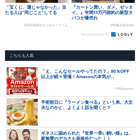
「宝くじ、運じゃなかった」当
『カートン買い、ダメ。ゼッタ
たる人は“同じこと”してる
イ。』年間11万円節約の新型タ
バコが爆売れ
[PR]合同会社デジタルファーム
[PR]株式会社HAL
Recommended by
こちらも人気
「え、こんなセールやってたの？」80％OFF
以上が続々登場！Amazonの本気が...
PR(Amazon)
手術前日に『ラーメン食べる』という弟。大丈
夫なのかと、よくよく話を聞くと？
ギネスに認められた『世界一長い飼い猫』は、
家族愛のデカさも規格外だった！！