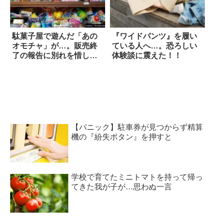
駄菓子屋で遊んだ「あの
『ワイドパンツ』を履い
オモチャ」が…。販売終
ている人へ…。恐ろしい
了の報告に別れを惜しむ
体験談に震えた！！
声
【パニック】駐車券が見つからず精算
機の『紛失ボタン』を押すと
学校で育てたミニトマトを持って帰っ
てきた我が子が…思わぬ一言